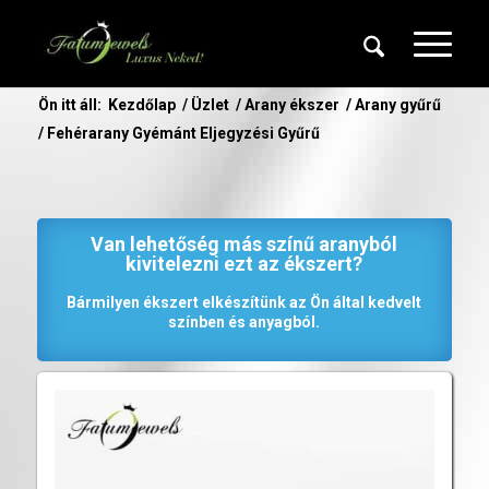
Ön itt áll:
Kezdőlap
/
Üzlet
/
Arany ékszer
/
Arany gyűrű
/
Fehérarany Gyémánt Eljegyzési Gyűrű
Van lehetőség más színű aranyból
kivitelezni ezt az ékszert?
Bármilyen ékszert elkészítünk az Ön által kedvelt
színben és anyagból.