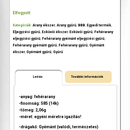
Elfogyott
Kategóriák:
Arany ékszer
,
Arany gyűrű
,
BBB
,
Egyedi termék
,
Eljegyzési gyűrű
,
Esküvői ékszer
,
Esküvői gyűrű
,
Fehérarany
eljegyzési gyűrű
,
Fehérarany gyémánt eljegyzési gyűrű
,
Fehérarany gyémánt gyűrű
,
Fehérarany gyűrű
,
Gyémánt
ékszer
,
Gyémánt gyűrű
,
Gyűrű
Leírás
További információk
-anyag: fehérarany
-finomság: 585 (14k)
-tömeg: 2,06g
-méret: egyéni méretre igazítás!
-drágakő: Gyémánt (valódi, természetes)