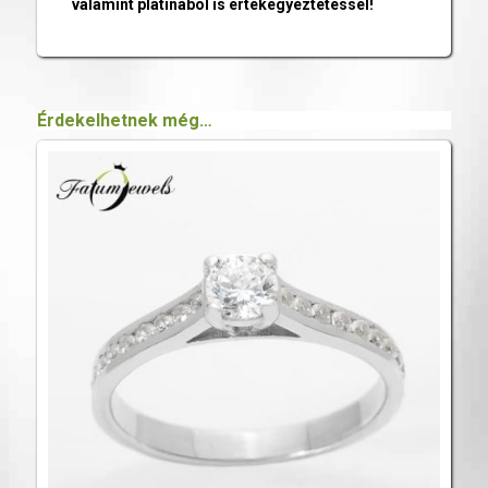
valamint platinából is értékegyeztetéssel!
Érdekelhetnek még…