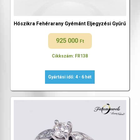
Hószikra Fehérarany Gyémánt Eljegyzési Gyűrű
925 000
Ft
Cikkszám: FR138
Gyártási idő: 4 - 6 hét