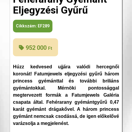
Eljegyzési Gyűrű
Cikkszám:
EF289
952 000
Ft
Húzz kedvesed ujjára valódi hercegnői
koronát! Fatumjewels eljegyzési gyűrű három
princess gyémánttal és további briliáns
gyémántokkal. Mérnöki pontossággal
megtervezett formák a Fatumjewels Galéria
csapata által. Fehérarany gyémántgyűrű 0,47
karát gyémánt drágakővel. A három princess
gyémánt nemcsak csodássá, de igen előkelővé
varázsolja a megjelenést.