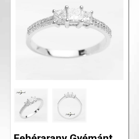
Fehérarany Gyémánt