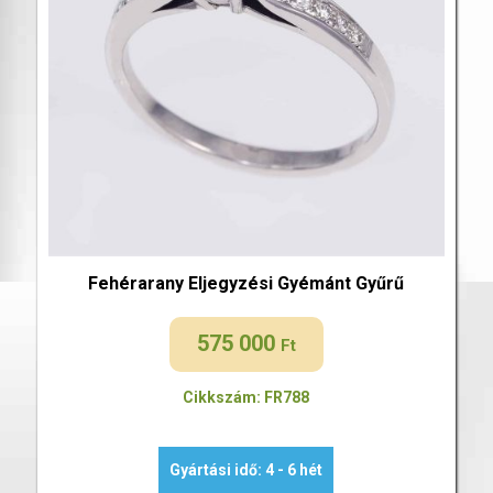
Fehérarany Eljegyzési Gyémánt Gyűrű
575 000
Ft
Cikkszám: FR788
Gyártási idő: 4 - 6 hét