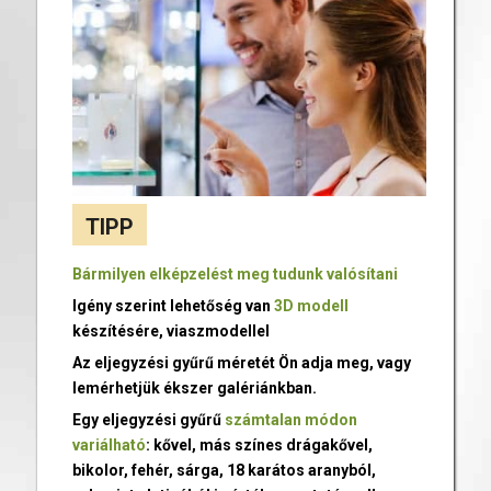
TIPP
Bármilyen elképzelést meg tudunk valósítani
Igény szerint lehetőség van
3D modell
készítésére, viaszmodellel
Az eljegyzési gyűrű méretét Ön adja meg, vagy
lemérhetjük ékszer galériánkban.
Egy eljegyzési gyűrű
számtalan módon
variálható
: kővel, más színes drágakővel,
bikolor, fehér, sárga, 18 karátos aranyból,