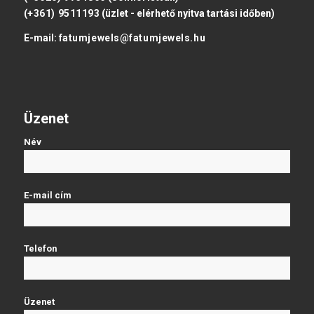
(+361) 9511193
(üzlet - elérhető nyitva tartási időben)
E-mail:
fatumjewels@fatumjewels.hu
Üzenet
Név
E-mail cím
Telefon
Üzenet