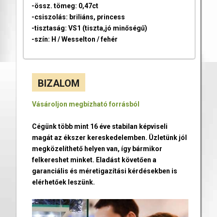
-össz. tömeg: 0,47ct
-csiszolás: briliáns, princess
-tisztaság: VS1 (tiszta,jó minőségű)
-szín: H / Wesselton / fehér
BIZALOM
Vásároljon megbízható forrásból
Cégünk több mint 16 éve stabilan képviseli
magát az ékszer kereskedelemben. Üzletünk jól
megközelíthető helyen van, így bármikor
felkereshet minket. Eladást követően a
garanciális és méretigazítási kérdésekben is
elérhetőek leszünk.