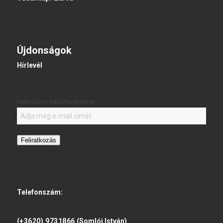
Újdonságok
Hírlevél
Iratkozzon fel hírlevelünkre:
Feliratkozás
Telefonszám:
(+3620) 9731866
(Somlói István)