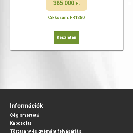
385 000
Ft
Cikkszám: FR1380
Készleten
Információk
Cégismertető
Kapcsolat
Törtarany és gyémánt felvásárlás