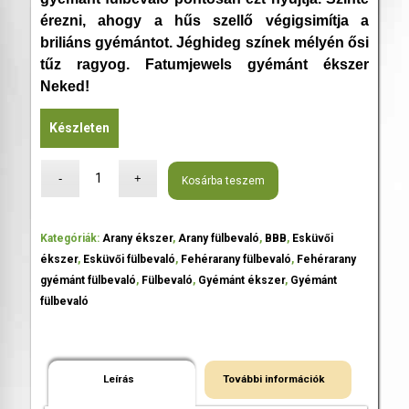
érezni, ahogy a hűs szellő végigsimítja a
briliáns gyémántot. Jéghideg színek mélyén ősi
tűz ragyog. Fatumjewels gyémánt ékszer
Neked!
Készleten
Kosárba teszem
Kategóriák:
Arany ékszer
,
Arany fülbevaló
,
BBB
,
Esküvői
ékszer
,
Esküvői fülbevaló
,
Fehérarany fülbevaló
,
Fehérarany
gyémánt fülbevaló
,
Fülbevaló
,
Gyémánt ékszer
,
Gyémánt
fülbevaló
Leírás
További információk