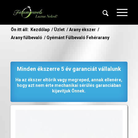
Ön itt áll:
Kezdőlap
/
Üzlet
/
Arany ékszer
/
Arany fülbevaló
/
Gyémánt Fülbevaló Fehérarany
Minden ékszerre 5 év garanciát vállalunk
Ha az ékszer eltörik vagy megreped, annak ellenére,
hogy azt nem érte mechanikai sérülés garanciában
kijavítjuk Önnek.