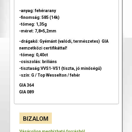
-anyag: fehérarany
-finomság: 585 (14k)
-tömeg: 1,35g
-méret: 7,8×5,2mm
-drágakő: Gyémánt (valódi, természetes) GIA
nemzetközi certifikáttal!
-tömeg: 0,40ct
-csiszolás: briliáns
-tisztaság:VVS1-VS1 (tiszta, jó minőségű)
-szín: G / Top Wesselton / fehér
GIA 364
GIA 089
BIZALOM
Vásároljon megbízható forrásból