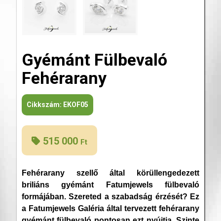
Gyémánt Fülbevaló
Fehérarany
Cikkszám:
EKOF05
515 000
Ft
Fehérarany szellő által körüllengedezett
briliáns gyémánt Fatumjewels fülbevaló
formájában. Szereted a szabadság érzését? Ez
a Fatumjewels Galéria által tervezett fehérarany
gyémánt fülbevaló pontosan ezt nyújtja. Szinte