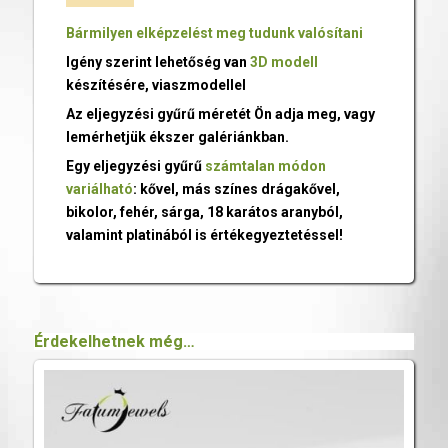
Bármilyen elképzelést meg tudunk valósítani
Igény szerint lehetőség van
3D modell
készítésére, viaszmodellel
Az eljegyzési gyűrű méretét Ön adja meg, vagy
lemérhetjük ékszer galériánkban.
Egy eljegyzési gyűrű
számtalan módon
variálható
: kővel, más színes drágakővel,
bikolor, fehér, sárga, 18 karátos aranyból,
valamint platinából is értékegyeztetéssel!
Érdekelhetnek még…