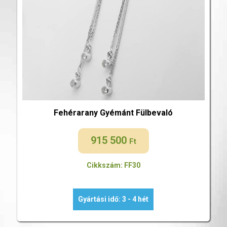
Fehérarany Gyémánt Fülbevaló
915 500
Ft
Cikkszám: FF30
Gyártási idő: 3 - 4 hét