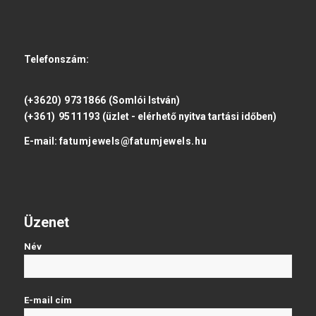
Telefonszám:
(+3620) 9731866
(Somlói István)
(+361) 9511193
(üzlet - elérhető nyitva tartási időben)
E-mail:
fatumjewels@fatumjewels.hu
Üzenet
Név
E-mail cím