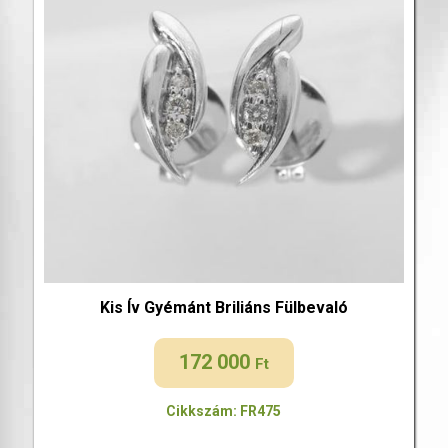
Kis Ív Gyémánt Briliáns Fülbevaló
172 000
Ft
Cikkszám: FR475