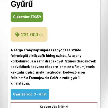
Gyűrű
Cikkszám:
ER359
231 000
Ft
A sárga arany napsugaras ragyogása szinte
felmelegíti a kék zafír hideg színét. Az arany
körbeburkolja a zafír drágakövet. Színes drágakövek
kedvelőinek kedvenc ékszere lehet ez a Fatumjewels
kék zafír gyűrű, mely meglepően kedvező áron
fellelhető a Fatumjewels Galéria zafír gyűrű
kínálatában.
Gyártási idő: 3 - 4 hét
Kedves Vásárlónk!