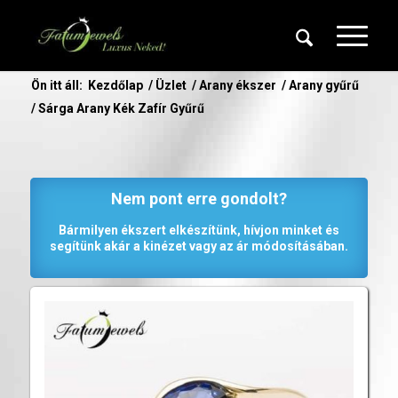
Ön itt áll:
Kezdőlap
/
Üzlet
/
Arany ékszer
/
Arany gyűrű
/
Sárga Arany Kék Zafír Gyűrű
Nem pont erre gondolt?
Bármilyen ékszert elkészítünk, hívjon minket és
segítünk akár a kinézet vagy az ár módosításában.