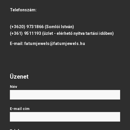
Telefonszám:
(+3620) 9731866
(Somlói István)
(+361) 9511193
(üzlet - elérhető nyitva tartási időben)
E-mail:
fatumjewels@fatumjewels.hu
Üzenet
Név
E-mail cím