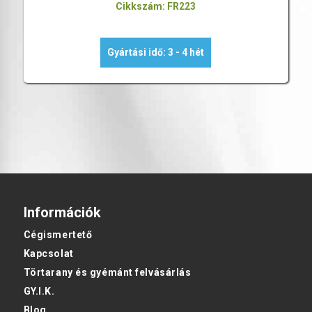
Cikkszám: FR223
Gyártási idő: 3 - 4 hét
Információk
Cégismertető
Kapcsolat
Törtarany és gyémánt felvásárlás
GY.I.K.
Blog