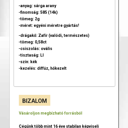
-anyag: sárga arany
-finomság: 585 (14k)
-tömeg: 2g
-méret: egyéni méretre gyártás!
-drágakő: Zafír (valódi, természetes)
-tömeg: 0,58ct
-csiszolás: ovális
-tisztaság: LI
-szín: kék
-kezelés: diffúz, hőkezelt
BIZALOM
Vásároljon megbízható forrásból
Cégünk több mint 16 éve stabilan képviseli