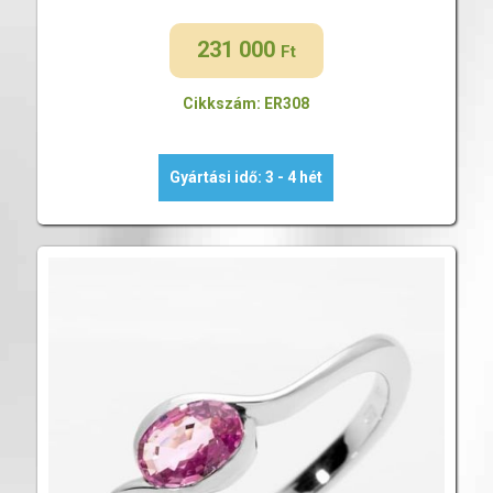
231 000
Ft
Cikkszám: ER308
Gyártási idő: 3 - 4 hét