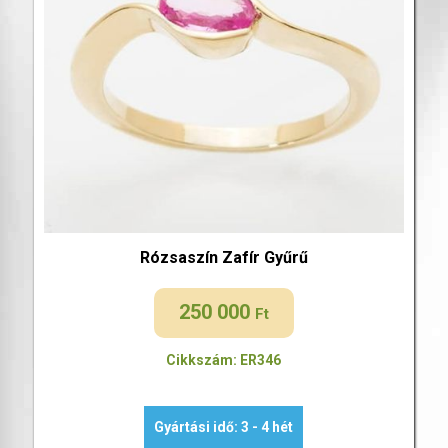
Rózsaszín Zafír Gyűrű
250 000
Ft
Cikkszám: ER346
Gyártási idő: 3 - 4 hét