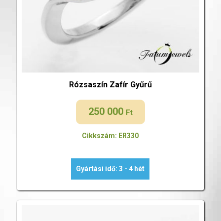
Rózsaszín Zafír Gyűrű
250 000
Ft
Cikkszám: ER330
Gyártási idő: 3 - 4 hét