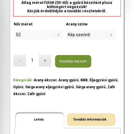
Átlag méret fölött (55-től) a gyűrű készítést plusz
költségért végezzük!
Kérjük érdeklődjön a további részletekről.
Női méret
Arany színe
Kosárba teszem
Kategóriák:
Arany ékszer
,
Arany gyűrű
,
BBB
,
Eljegyzési gyűrű
,
Gyűrű
,
Sárga arany eljegyzési gyűrű
,
Sárga arany gyűrű
,
Zafír
ékszer
,
Zafír gyűrű
Leírás
További információk