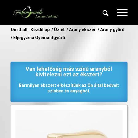
Ön itt áll:
Kezdőlap
/
Üzlet
/
Arany ékszer
/
Arany gyűrű
/
Eljegyzési Gyémántgyűrű
Van lehetőség más színű aranyból
kivitelezni ezt az ékszert?
Bármilyen ékszert elkészítünk az Ön által kedvelt
színben és anyagból.