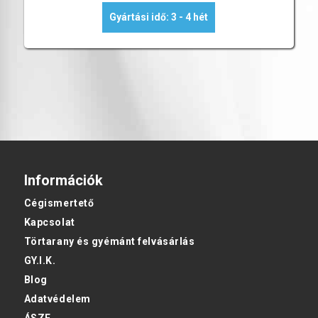
Gyártási idő: 3 - 4 hét
Információk
Cégismertető
Kapcsolat
Törtarany és gyémánt felvásárlás
GY.I.K.
Blog
Adatvédelem