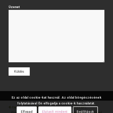
Üzenet
Ez az oldal cookie-kat használ. Az oldal böngészésének
folytatásával Ön elfogadja a cookie-k használatát.
© Copyright - Fatumjewels
Készítette: Web and Seo KFT.
Elfogad
Elutasít mindent
Beállítások
Eljegyzési
Gyémánt
Karikagyűrű
Aranyékszer
Drágakő