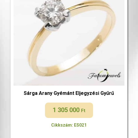
Sárga Arany Gyémánt Eljegyzési Gyűrű
1 305 000
Ft
Cikkszám: ES021