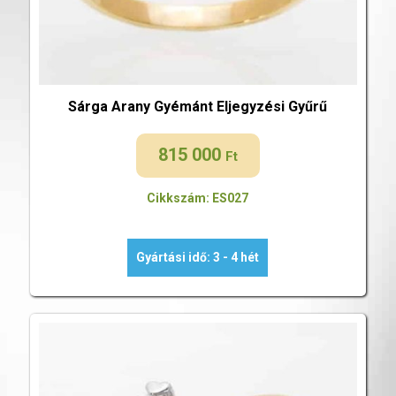
Sárga Arany Gyémánt Eljegyzési Gyűrű
815 000
Ft
Cikkszám: ES027
Gyártási idő: 3 - 4 hét