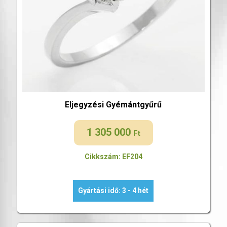
Eljegyzési Gyémántgyűrű
1 305 000
Ft
Cikkszám: EF204
Gyártási idő: 3 - 4 hét