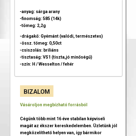
-anyag: sárga arany
-finomság: 585 (14k)
-tömeg: 2,2g
-drágakő: Gyémánt (valódi, természetes)
-össz. tömeg: 0,50ct
-csiszolás: briliáns
-tisztaság: VS1 (tiszta,jó minőségű)
-szín: H / Wesselton / fehér
BIZALOM
Vásároljon megbízható forrásból
Cégünk több mint 16 éve stabilan képviseli
magát az ékszer kereskedelemben. Üzletünk jól
megközelíthető helyen van, így bármikor