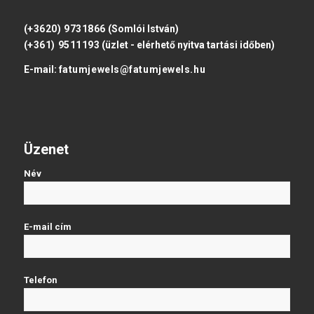
(+3620) 9731866
(Somlói István)
(+361) 9511193
(üzlet - elérhető nyitva tartási időben)
E-mail:
fatumjewels@fatumjewels.hu
Üzenet
Név
E-mail cím
Telefon