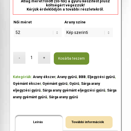
Átlag méret fölött (55-től) a gyűrű készítést plusz
költségért végezzük!
Kérjük érdeklődjön a további részletekről.
Női méret
Arany színe
Kosárba teszem
Kategóriák:
Arany ékszer
,
Arany gyűrű
,
BBB
,
Eljegyzési gyűrű
,
Gyémánt ékszer
,
Gyémánt gyűrű
,
Gyűrű
,
Sárga arany
eljegyzési gyűrű
,
Sárga arany gyémánt eljegyzési gyűrű
,
Sárga
arany gyémánt gyűrű
,
Sárga arany gyűrű
Leírás
További információk