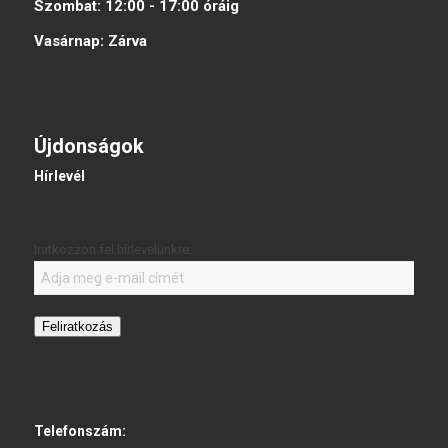
Szombat:
12:00 - 17:00
óráig
Vasárnap:
Zárva
Újdonságok
Hírlevél
Iratkozzon fel hírlevelünkre:
Feliratkozás
Telefonszám: