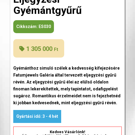
Gyémántgyűrű
Cikkszám:
ES030
1 305 000
Ft
Gyémánthoz simuló szélek a kedvesség kifejezésére
Fatumjewels Galéria által tervezett eljegyzési gyűrű
révén. Az eljegyzési gyűrű élei az elülső oldalon
finoman lekerekítettek, mely tapintatot, odafigyelést
sugároz. Romantikus érzelmeidet nem is fejezhetnéd
ki jobban kedvesednek, mint eljegyzési gyűrű révén.
Gyártási idő: 3 - 4 hét
Kedves Vásárlónk!