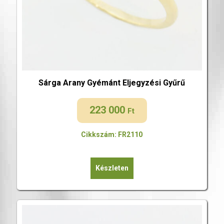
Sárga Arany Gyémánt Eljegyzési Gyűrű
223 000
Ft
Cikkszám: FR2110
Készleten