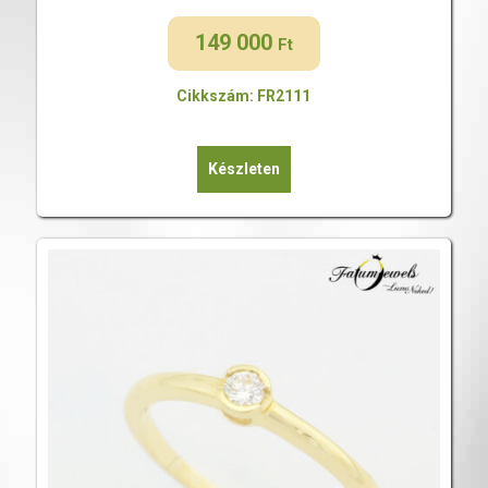
149 000
Ft
Cikkszám: FR2111
Készleten