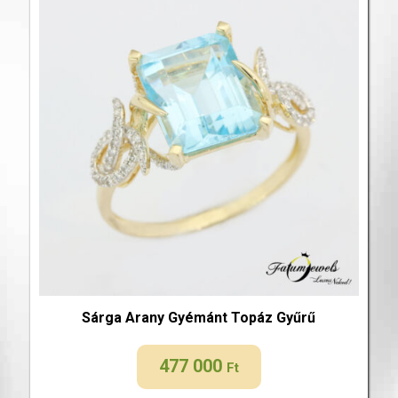
Sárga Arany Gyémánt Topáz Gyűrű
477 000
Ft