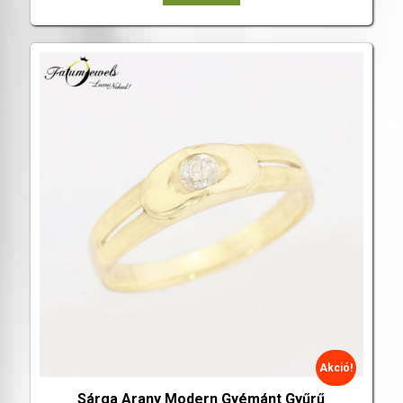
Akció!
Sárga Arany Modern Gyémánt Gyűrű