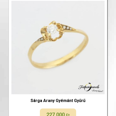
Sárga Arany Gyémánt Gyűrű
227 000
Ft