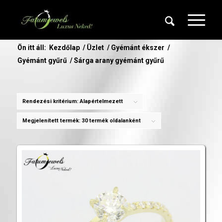
Ön itt áll:
Kezdőlap
/
Üzlet
/
Gyémánt ékszer
/
Gyémánt gyűrű
/
Sárga arany gyémánt gyűrű
Rendezési kritérium:
Alapértelmezett
Megjelenített termék:
30 termék oldalanként