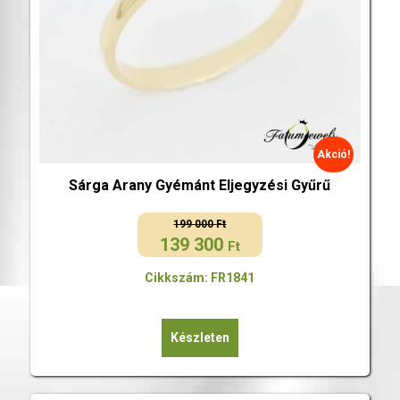
Akció!
Sárga Arany Gyémánt Eljegyzési Gyűrű
199 000
Ft
139 300
Original
Current
Ft
price
price
Cikkszám: FR1841
was:
is:
199
139
000 Ft.
300 Ft.
Készleten