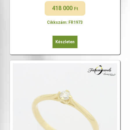
418 000
Ft
Cikkszám: FR1973
Készleten