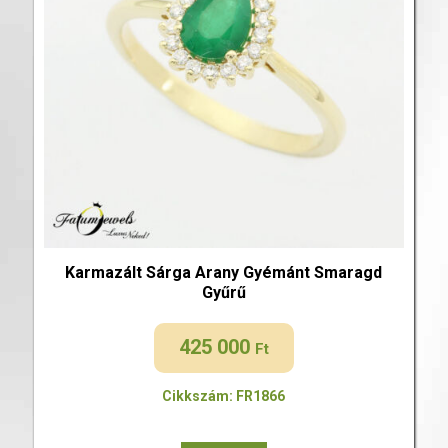
Karmazált Sárga Arany Gyémánt Smaragd
Gyűrű
425 000
Ft
Cikkszám: FR1866