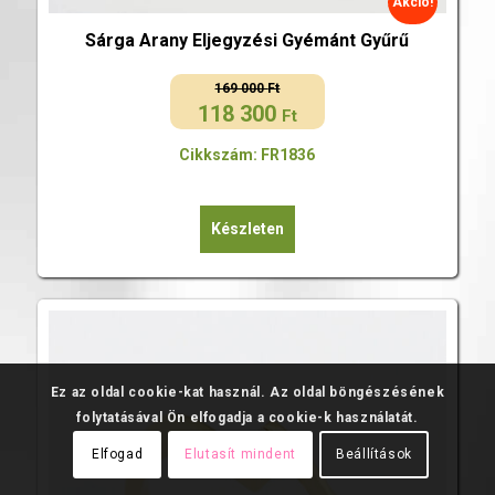
Akció!
Sárga Arany Eljegyzési Gyémánt Gyűrű
169 000
Ft
118 300
Original
Current
Ft
price
price
Cikkszám: FR1836
was:
is:
169
118
000 Ft.
300 Ft.
Készleten
Ez az oldal cookie-kat használ. Az oldal böngészésének
folytatásával Ön elfogadja a cookie-k használatát.
Elfogad
Elutasít mindent
Beállítások