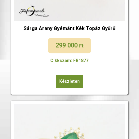
Sárga Arany Gyémánt Kék Topáz Gyűrű
299 000
Ft
Cikkszám: FR1877
Készleten