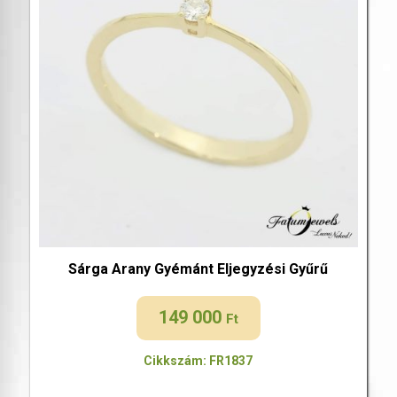
Sárga Arany Gyémánt Eljegyzési Gyűrű
149 000
Ft
Cikkszám: FR1837