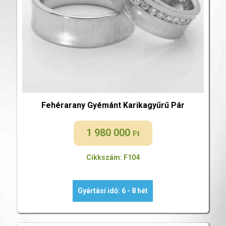
Fehérarany Gyémánt Karikagyűrű Pár
1 980 000
Ft
Cikkszám: F104
Gyártási idő: 6 - 8 hét