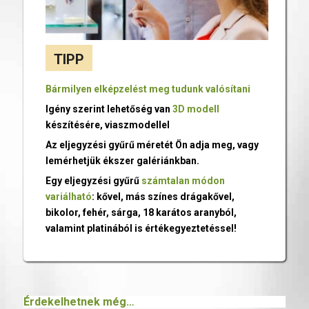
TIPP
Bármilyen elképzelést meg tudunk valósítani
Igény szerint lehetőség van
3D modell
készítésére, viaszmodellel
Az eljegyzési gyűrű méretét Ön adja meg, vagy
lemérhetjük ékszer galériánkban.
Egy eljegyzési gyűrű
számtalan módon
variálható
: kővel, más színes drágakővel,
bikolor, fehér, sárga, 18 karátos aranyból,
valamint platinából is értékegyeztetéssel!
Érdekelhetnek még…