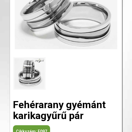
Fehérarany gyémánt
karikagyűrű pár
Cikkszám:
F097