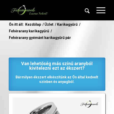
Ön itt áll:
Kezdőlap
/
Üzlet
/
Karikagyűrű
/
Fehérarany karikagyűrű
/
Fehérarany gyémánt karikagyűrű pár
Van lehetőség más színű aranyból
kivitelezni ezt az ékszert?
Bármilyen ékszert elkészítünk az Ön által kedvelt
színben és anyagból.