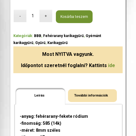
Kosárba teszem
Kategóriák:
BBB
,
Fehérarany karikagyűrű
,
Gyémánt
karikagyűrű
,
Gyűrű
,
Karikagyűrű
Most
NYITVA
vagyunk.
Időpontot szeretnél foglalni? Kattints
ide
Leírás
További információk
-anyag: fehérarany-fekete ródium
-finomság: 585 (14k)
-méret: 8mm széles