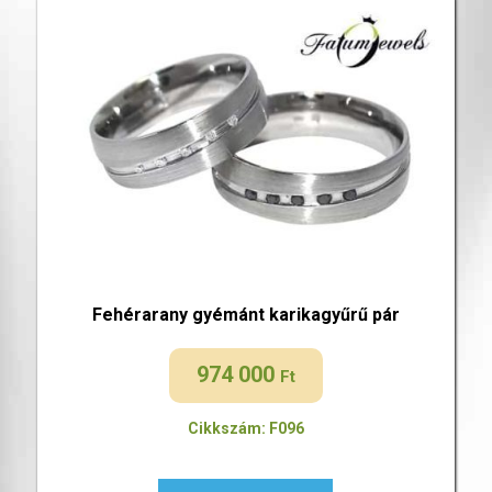
Fehérarany gyémánt karikagyűrű pár
974 000
Ft
Cikkszám: F096