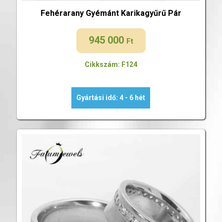
Fehérarany Gyémánt Karikagyűrű Pár
945 000
Ft
Cikkszám: F124
Gyártási idő: 4 - 6 hét