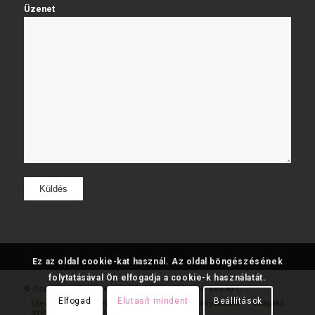
Üzenet
Ez az oldal cookie-kat használ. Az oldal böngészésének
folytatásával Ön elfogadja a cookie-k használatát.
© Copyright - Fatumjewels
Készítette: Web and Seo KFT.
Elfogad
Elutasít mindent
Beállítások
Eljegyzési
Gyémánt
Karikagyűrű
Aranyékszer
Drágakő
gyűrű
gyűrű