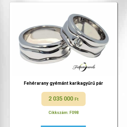
Fehérarany gyémánt karikagyűrű pár
2 035 000
Ft
Cikkszám: F098