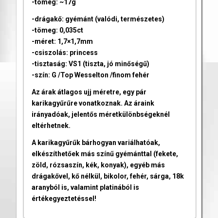
-tömeg: ~17g
-drágakő: gyémánt (valódi, természetes)
-tömeg: 0,035ct
-méret: 1,7×1,7mm
-csiszolás: princess
-tisztaság: VS1 (tiszta, jó minőségű)
-szín: G /Top Wesselton /finom fehér
Az árak átlagos ujj méretre, egy pár
karikagyűrűre vonatkoznak. Az áraink
irányadóak, jelentős méretkülönbségeknél
eltérhetnek.
A karikagyűrűk bárhogyan variálhatóak,
elkészíthetőek más színű gyémánttal (fekete,
zöld, rózsaszín, kék, konyak), egyéb más
drágakővel, kő nélkül, bikolor, fehér, sárga, 18k
aranyból is, valamint platinából is
értékegyeztetéssel!