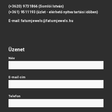
(+3620) 9731866
(Somlói István)
(+361) 9511193
(üzlet - elérhető nyitva tartási időben)
E-mail:
fatumjewels@fatumjewels.hu
Üzenet
Név
E-mail cím
Telefon