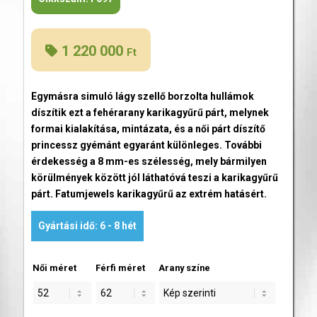
1 220 000
Ft
Egymásra simuló lágy szellő borzolta hullámok
díszítik ezt a fehérarany karikagyűrű párt, melynek
formai kialakítása, mintázata, és a női párt díszítő
princessz gyémánt egyaránt különleges. További
érdekesség a 8 mm-es szélesség, mely bármilyen
körülmények között jól láthatóvá teszi a karikagyűrű
párt. Fatumjewels karikagyűrű az extrém hatásért.
Gyártási idő: 6 - 8 hét
Női méret
Férfi méret
Arany színe