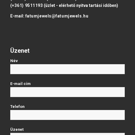
(+361) 9511193
(üzlet - elérhető nyitva tartási időben)
E-mail:
fatumjewels@fatumjewels.hu
Üzenet
Név
E-mail cím
Telefon
Üzenet