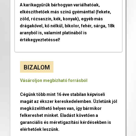
A karikagyűrűk bárhogyan variálhatóak,
elkészíthetőek más színű gyémánttal (fekete,
zöld, rózsaszín, kék, konyak), egyéb más
drágakővel, kő nélkül, bikolor, fehér, sárga, 18k
aranyból is, valamint platinából is
értékegyeztetéssel!
BIZALOM
Vásároljon megbízható forrásból
Cégünk több mint 16 éve stabilan képviseli
magát az ékszer kereskedelemben. Üzletünk jól
megközelíthető helyen van, így bármikor
felkereshet minket. Eladást követően a
garanciális és méretigazítási kérdésekben is
elérhetőek leszünk.