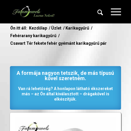
Ön itt áll:
Kezdőlap
/
Üzlet
/
Karikagyűrű
/
Fehérarany karikagyűrű
/
Csavart Tér fekete fehér gyémánt karikagyűrű pár
A formája nagyon tetszik, de más típusú
kővel szeretném.
Van rá lehetőség? A honlapon látható ékszereket
más – az Ön által kiválasztott – drágakővel is
elkészítjük.