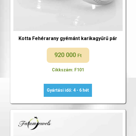
Kotta Fehérarany gyémánt karikagyűrű pár
920 000
Ft
Cikkszám: F101
Gyártási idő: 4 - 6 hét