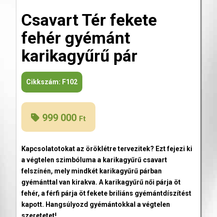
Csavart Tér fekete
fehér gyémánt
karikagyűrű pár
Cikkszám:
F102
999 000
Ft
Kapcsolatotokat az öröklétre tervezitek? Ezt fejezi ki
a végtelen szimbóluma a karikagyűrű csavart
felszínén, mely mindkét karikagyűrű párban
gyémánttal van kirakva. A karikagyűrű női párja öt
fehér, a férfi párja öt fekete briliáns gyémántdíszítést
kapott. Hangsúlyozd gyémántokkal a végtelen
szeretetet!