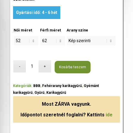
Gyártási idő: 4 - 6 hét
Női méret
Férfi méret
Arany színe
Kosárba teszem
Kategóriák:
BBB
,
Fehérarany karikagyűrű
,
Gyémánt
karikagyűrű
,
Gyűrű
,
Karikagyűrű
Most
ZÁRVA
vagyunk.
Időpontot szeretnél foglalni? Kattints
ide