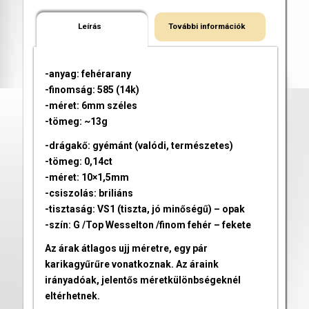
Leírás
További információk
-anyag: fehérarany
-finomság: 585 (14k)
-méret: 6mm széles
-tömeg: ~13g
-drágakő: gyémánt (valódi, természetes)
-tömeg: 0,14ct
-méret: 10×1,5mm
-csiszolás: briliáns
-tisztaság: VS1 (tiszta, jó minőségű) – opak
-szín: G /Top Wesselton /finom fehér – fekete
Az árak átlagos ujj méretre, egy pár
karikagyűrűre vonatkoznak. Az áraink
irányadóak, jelentős méretkülönbségeknél
eltérhetnek.