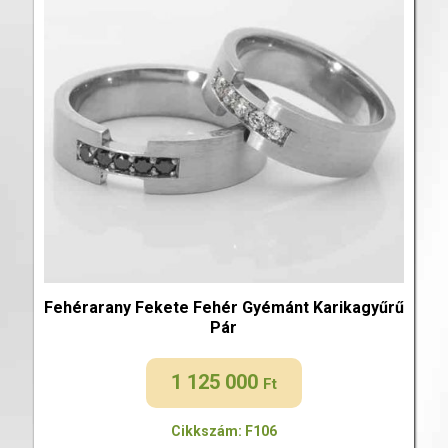
Fehérarany Fekete Fehér Gyémánt Karikagyűrű
Pár
1 125 000
Ft
Cikkszám: F106