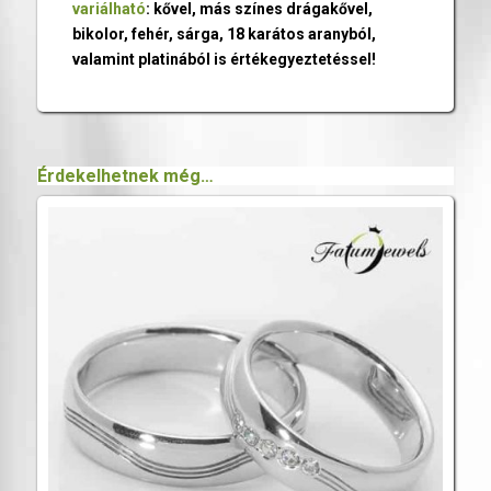
variálható
: kővel, más színes drágakővel,
bikolor, fehér, sárga, 18 karátos aranyból,
valamint platinából is értékegyeztetéssel!
Érdekelhetnek még…