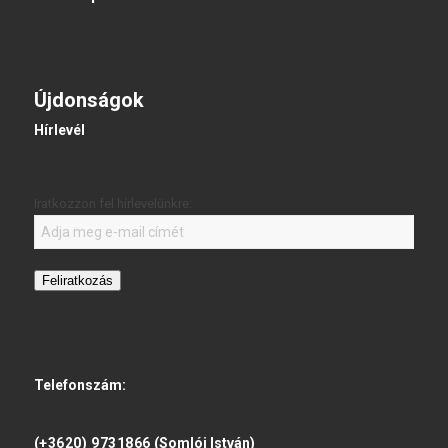
Újdonságok
Hírlevél
Iratkozzon fel hírlevelünkre:
Feliratkozás
Telefonszám:
(+3620) 9731866
(Somlói István)