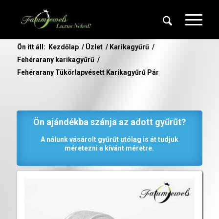
Ön itt áll:
Kezdőlap
/
Üzlet
/
Karikagyűrű
/
Fehérarany karikagyűrű
/
Fehérarany Tükörlapvésett Karikagyűrű Pár
Ön ajándékba szánja az adott gyűrűt?
A nálunk vásárolt gyűrűt utólag is át tudjuk
méretezni a kívánt méretre.