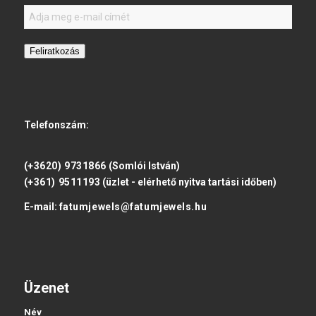
Feliratkozás
Telefonszám:
(+3620) 9731866
(Somlói István)
(+361) 9511193
(üzlet - elérhető nyitva tartási időben)
E-mail:
fatumjewels@fatumjewels.hu
Üzenet
Név