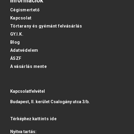
Információk
Cégismertető
Kapcsolat
Törtarany és gyémánt felvásárlás
GY.I.K.
Blog
Adatvédelem
ÁSZF
A vásárlás mente
Kapcsolatfelvétel
Budapest, II. kerület Csalogány utca 3/b.
Térképhez
kattints ide
Nyitva tartás: