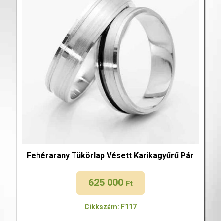
Fehérarany Tükörlap Vésett Karikagyűrű Pár
625 000
Ft
Cikkszám: F117