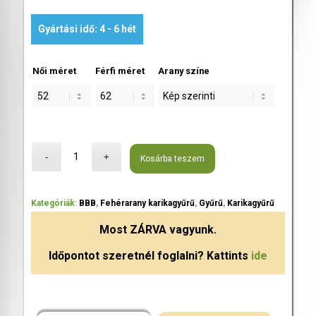
Gyártási idő: 4 - 6 hét
Női méret
Férfi méret
Arany színe
Kosárba teszem
Kategóriák:
BBB
,
Fehérarany karikagyűrű
,
Gyűrű
,
Karikagyűrű
Most
ZÁRVA
vagyunk.
Időpontot szeretnél foglalni? Kattints
ide