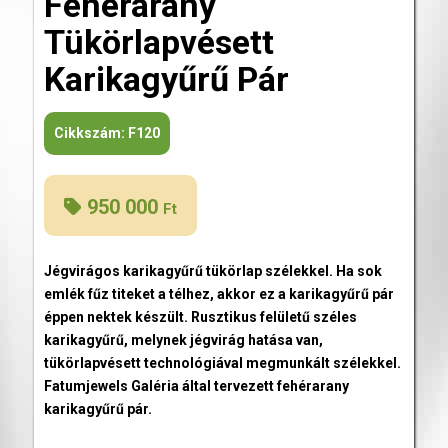
Fehérarany
Tükörlapvésett
Karikagyűrű Pár
Cikkszám:
F120
950 000
Ft
Jégvirágos karikagyűrű tükörlap szélekkel. Ha sok
emlék fűz titeket a télhez, akkor ez a karikagyűrű pár
éppen nektek készült. Rusztikus felületű széles
karikagyűrű, melynek jégvirág hatása van,
tükörlapvésett technológiával megmunkált szélekkel.
Fatumjewels Galéria által tervezett fehérarany
karikagyűrű pár.