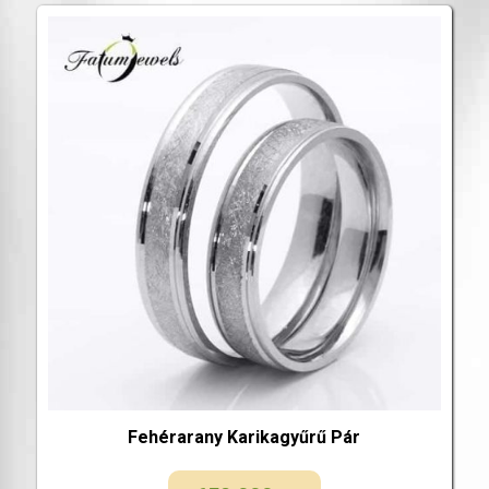
Fehérarany Karikagyűrű Pár