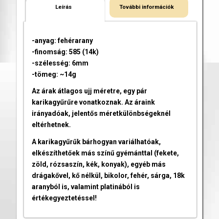
Leírás
További információk
-anyag: fehérarany
-finomság: 585 (14k)
-szélesség: 6mm
-tömeg: ~14g
Az árak átlagos ujj méretre, egy pár
karikagyűrűre vonatkoznak. Az áraink
irányadóak, jelentős méretkülönbségeknél
eltérhetnek.
A karikagyűrűk bárhogyan variálhatóak,
elkészíthetőek más színű gyémánttal (fekete,
zöld, rózsaszín, kék, konyak), egyéb más
drágakővel, kő nélkül, bikolor, fehér, sárga, 18k
aranyból is, valamint platinából is
értékegyeztetéssel!