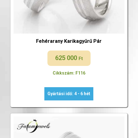
Fehérarany Karikagyűrű Pár
625 000
Ft
Cikkszám: F116
Gyártási idő: 4 - 6 hét