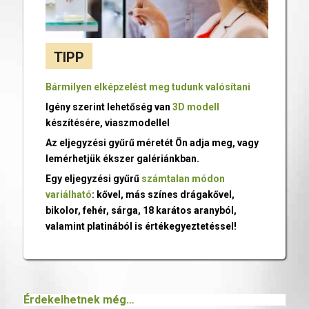
TIPP
Bármilyen elképzelést meg tudunk valósítani
Igény szerint lehetőség van
3D modell
készítésére, viaszmodellel
Az eljegyzési gyűrű méretét Ön adja meg, vagy
lemérhetjük ékszer galériánkban.
Egy eljegyzési gyűrű
számtalan módon
variálható
: kővel, más színes drágakővel,
bikolor, fehér, sárga, 18 karátos aranyból,
valamint platinából is értékegyeztetéssel!
Érdekelhetnek még…