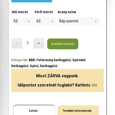
Női méret
Férfi méret
Arany színe
Kosárba teszem
Kategóriák:
BBB
,
Fehérarany karikagyűrű
,
Gyémánt
karikagyűrű
,
Gyűrű
,
Karikagyűrű
Most
ZÁRVA
vagyunk.
Időpontot szeretnél foglalni? Kattints
ide
Leírás
További információk