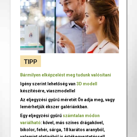
TIPP
Bármilyen elképzelést meg tudunk valósítani
Igény szerint lehetőség van
3D modell
készítésére, viaszmodellel
Az eljegyzési gyűrű méretét Ön adja meg, vagy
lemérhetjük ékszer galériánkban.
Egy eljegyzési gyűrű
számtalan módon
variálható
: kővel, más színes drágakővel,
bikolor, fehér, sárga, 18 karátos aranyból,
valamint platinából is értékegyeztetéssel!