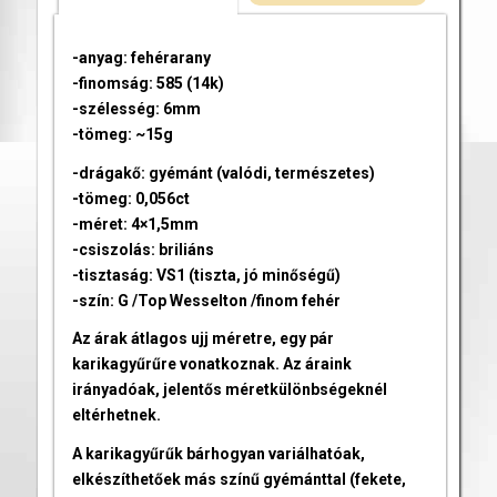
-anyag: fehérarany
-finomság: 585 (14k)
-szélesség: 6mm
-tömeg: ~15g
-drágakő: gyémánt (valódi, természetes)
-tömeg: 0,056ct
-méret: 4×1,5mm
-csiszolás: briliáns
-tisztaság: VS1 (tiszta, jó minőségű)
-szín: G /Top Wesselton /finom fehér
Az árak átlagos ujj méretre, egy pár
karikagyűrűre vonatkoznak. Az áraink
irányadóak, jelentős méretkülönbségeknél
eltérhetnek.
A karikagyűrűk bárhogyan variálhatóak,
elkészíthetőek más színű gyémánttal (fekete,