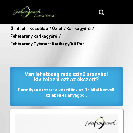
Ön itt áll:
Kezdőlap
/
Üzlet
/
Karikagyűrű
/
Fehérarany karikagyűrű
/
Fehérarany Gyémánt Karikagyűrű Pár
Van lehetőség más színű aranyból
kivitelezni ezt az ékszert?
Bármilyen ékszert elkészítünk az Ön által kedvelt
színben és anyagból.