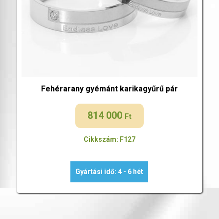
Fehérarany gyémánt karikagyűrű pár
814 000
Ft
Cikkszám: F127
Gyártási idő: 4 - 6 hét