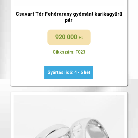
Csavart Tér Fehérarany gyémánt karikagyűrű
pár
920 000
Ft
Cikkszám: F023
Gyártási idő: 4 - 6 hét