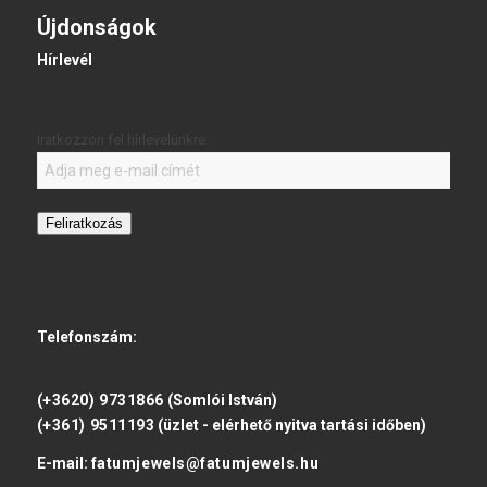
Újdonságok
Hírlevél
Iratkozzon fel hírlevelünkre:
Feliratkozás
Telefonszám:
(+3620) 9731866
(Somlói István)
(+361) 9511193
(üzlet - elérhető nyitva tartási időben)
E-mail:
fatumjewels@fatumjewels.hu