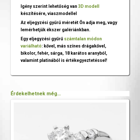
Igény szerint lehetőség van
3D modell
készítésére, viaszmodellel
Az eljegyzési gyűrű méretét Ön adja meg, vagy
lemérhetjük ékszer galériánkban.
Egy eljegyzési gyűrű
számtalan módon
variálható
: kővel, más színes drágakővel,
bikolor, fehér, sárga, 18 karátos aranyból,
valamint platinából is értékegyeztetéssel!
Érdekelhetnek még…