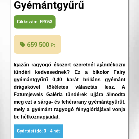
Gyémántgyűrű
Cikkszám:
FR053
659 500
Ft
Igazán ragyogó ékszert szeretnél ajándékozni
tündéri kedvesednek? Ez a bikolor Fairy
gyémántgyűrű 0,40 karát briliáns gyémánt
drágakővel tökéletes választás lesz. A
Fatumjewels Galéria tündérek ujjára álmodta
meg ezt a sárga- és fehérarany gyémántgyűrűt,
mely a gyémánt ragyogó fényglóriájával vonja
be hétköznapjaidat.
Gyártási idő: 3 - 4 hét