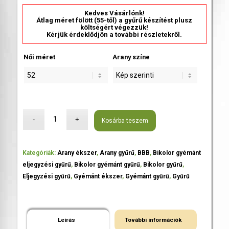
Kedves Vásárlónk!
Átlag méret fölött (55-től) a gyűrű készítést plusz
költségért végezzük!
Kérjük érdeklődjön a további részletekről.
Női méret
Arany színe
Kosárba teszem
Kategóriák:
Arany ékszer
,
Arany gyűrű
,
BBB
,
Bikolor gyémánt
eljegyzési gyűrű
,
Bikolor gyémánt gyűrű
,
Bikolor gyűrű
,
Eljegyzési gyűrű
,
Gyémánt ékszer
,
Gyémánt gyűrű
,
Gyűrű
Leírás
További információk