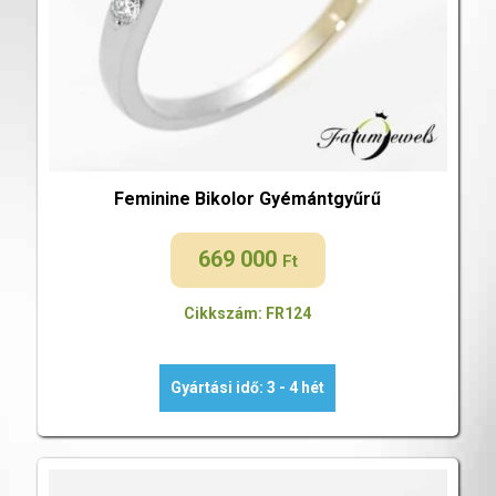
Feminine Bikolor Gyémántgyűrű
669 000
Ft
Cikkszám: FR124
Gyártási idő: 3 - 4 hét