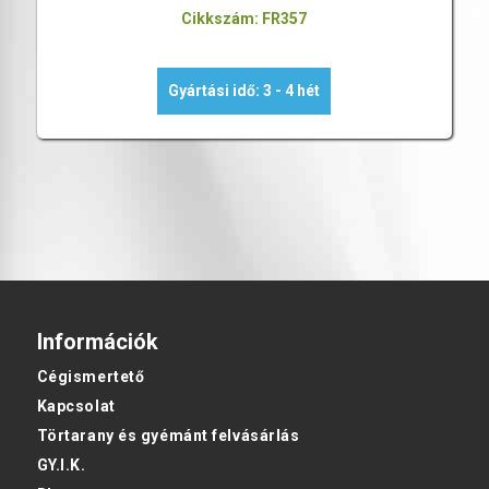
Cikkszám: FR357
Gyártási idő: 3 - 4 hét
Információk
Cégismertető
Kapcsolat
Törtarany és gyémánt felvásárlás
GY.I.K.