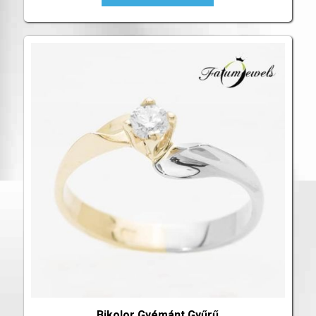
Bikolor Gyémánt Gyűrű