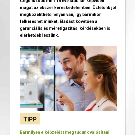
Cégünk több mint 16 éve stabilan képviseli
magát az ékszer kereskedelemben. Üzletünk jól
megközelíthető helyen van, így bármikor
felkereshet minket. Eladást követően a
garanciális és méretigazítási kérdésekben is
elérhetőek leszünk.
TIPP
Bármilyen elképzelést meg tudunk valósítani