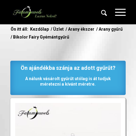
Ön itt áll:
Kezdőlap
/
Üzlet
/
Arany ékszer
/
Arany gyűrű
/
Bikolor Fairy Gyémántgyűrű
Ön ajándékba szánja az adott gyűrűt?
A nálunk vásárolt gyűrűt utólag is át tudjuk
méretezni a kívánt méretre.