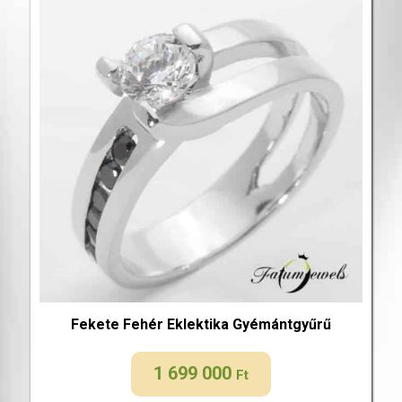
Fekete Fehér Eklektika Gyémántgyűrű
1 699 000
Ft