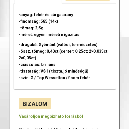
-anyag: fehér és sárga arany
-finomság: 585 (14k)
-tömeg: 2,5g
-méret: egyéni méretre igazítás!
-drágakő: Gyémánt (valódi, természetes)
-össz. tömeg: 0,40ct (center: 0,25ct; 2×0,035ct;
2×0,05ct)
-csiszolás: briliáns
-tisztaság: VS1 ( tiszta,jó minőségű)
-szín: G / Top Wesselton / finom fehér
BIZALOM
Vásároljon megbízható forrásból