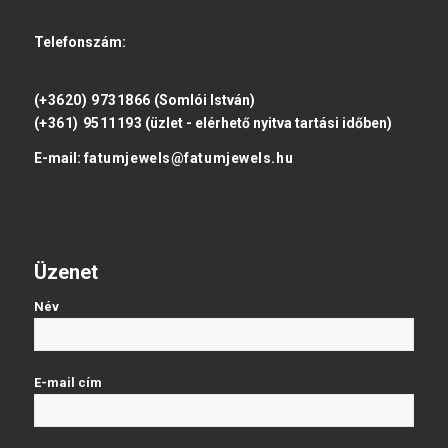
Telefonszám:
(+3620) 9731866
(Somlói István)
(+361) 9511193
(üzlet - elérhető nyitva tartási időben)
E-mail:
fatumjewels@fatumjewels.hu
Üzenet
Név
E-mail cím