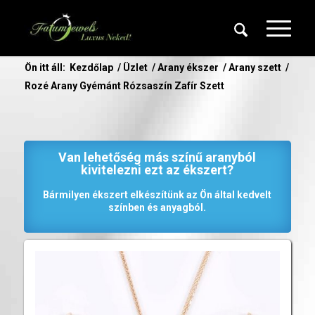
Ön itt áll:
Kezdőlap
/
Üzlet
/
Arany ékszer
/
Arany szett
/
Rozé Arany Gyémánt Rózsaszín Zafír Szett
Van lehetőség más színű aranyból
kivitelezni ezt az ékszert?
Bármilyen ékszert elkészítünk az Ön által kedvelt
színben és anyagból.