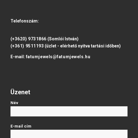
Telefonszám:
(+3620) 9731866
(Somlói István)
(+361) 9511193
(üzlet - elérhető nyitva tartási időben)
E-mail:
fatumjewels@fatumjewels.hu
Üzenet
Név
E-mail cím