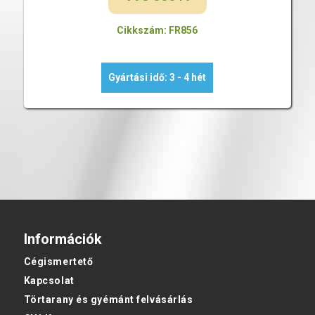
Cikkszám: FR856
Gyártási idő: 3 - 4 hét
Információk
Cégismertető
Kapcsolat
Törtarany és gyémánt felvásárlás