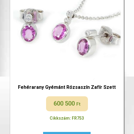
Fehérarany Gyémánt Rózsaszín Zafír Szett
600 500
Ft
Cikkszám: FR753