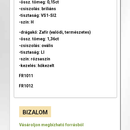
-össz. tömeg: 0,15ct
-csiszolás: briliáns
-tisztaság: VS1-SI2
-szín: H
-drágakő: Zafír (valódi, természetes)
-össz. tömeg: 1,36ct
-csiszolás: ovális
-tisztaság: LI
-szín: rózsaszín
-kezelés: hőkezelt
FR1011
FR1012
BIZALOM
Vásároljon megbízható forrásból