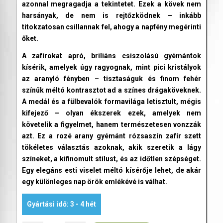
azonnal megragadja a tekintetet. Ezek a kövek nem
harsányak, de nem is rejtőzködnek – inkább
titokzatosan csillannak fel, ahogy a napfény megérinti
őket.
A zafírokat apró, briliáns csiszolású gyémántok
kísérik, amelyek úgy ragyognak, mint pici kristályok
az aranyló fényben – tisztaságuk és finom fehér
színük méltó kontrasztot ad a színes drágaköveknek.
A medál és a fülbevalók formavilága letisztult, mégis
kifejező – olyan ékszerek ezek, amelyek nem
követelik a figyelmet, hanem természetesen vonzzák
azt. Ez a rozé arany gyémánt rózsaszín zafír szett
tökéletes választás azoknak, akik szeretik a lágy
színeket, a kifinomult stílust, és az időtlen szépséget.
Egy elegáns esti viselet méltó kísérője lehet, de akár
egy különleges nap örök emlékévé is válhat.
Gyártási idő: 3 - 4 hét