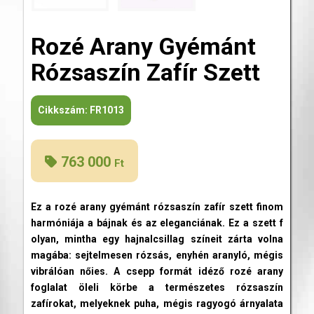
Rozé Arany Gyémánt
Rózsaszín Zafír Szett
Cikkszám:
FR1013
763 000
Ft
Ez a rozé arany gyémánt rózsaszín zafír
szett
finom
harmóniája a bájnak és az eleganciának. Ez a szett f
olyan, mintha egy hajnalcsillag színeit zárta volna
magába: sejtelmesen rózsás, enyhén aranyló, mégis
vibrálóan nőies. A csepp formát idéző rozé arany
foglalat öleli körbe a természetes rózsaszín
zafírokat, melyeknek puha, mégis ragyogó árnyalata