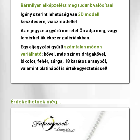
Bármilyen elképzelést meg tudunk valósítani
Igény szerint lehetőség van
3D modell
készítésére, viaszmodellel
Az eljegyzési gyűrű méretét Ön adja meg, vagy
lemérhetjük ékszer galériánkban.
Egy eljegyzési gyűrű
számtalan módon
variálható
: kővel, más színes drágakővel,
bikolor, fehér, sárga, 18 karátos aranyból,
valamint platinából is értékegyeztetéssel!
Érdekelhetnek még…