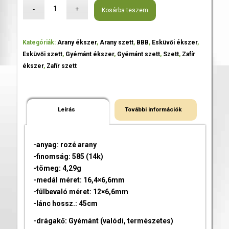
Kosárba teszem
Kategóriák:
Arany ékszer
,
Arany szett
,
BBB
,
Esküvői ékszer
,
Esküvői szett
,
Gyémánt ékszer
,
Gyémánt szett
,
Szett
,
Zafír
ékszer
,
Zafír szett
Leírás
További információk
-anyag: rozé arany
-finomság: 585 (14k)
-tömeg: 4,29g
-medál méret: 16,4×6,6mm
-fülbevaló méret: 12×6,6mm
-lánc hossz.: 45cm
-drágakő: Gyémánt (valódi, természetes)