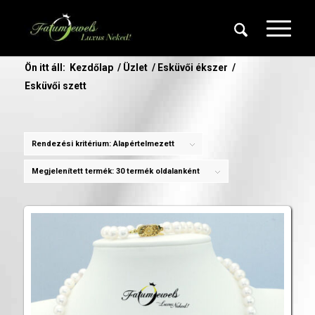
Ön itt áll:
Kezdőlap
/
Üzlet
/
Esküvői ékszer
/
Esküvői szett
Rendezési kritérium:
Alapértelmezett
Megjelenített termék:
30 termék oldalanként