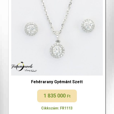
Fehérarany Gyémánt Szett
1 835 000
Ft
Cikkszám: FR1113