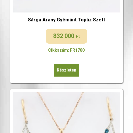
Sárga Arany Gyémánt Topáz Szett
832 000
Ft
Cikkszám: FR1780
Készleten