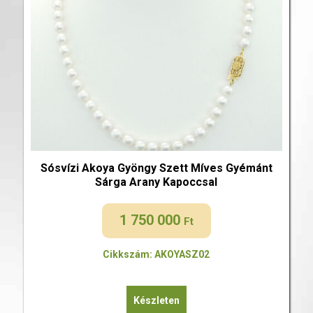
Sósvízi Akoya Gyöngy Szett Míves Gyémánt
Sárga Arany Kapoccsal
1 750 000
Ft
Cikkszám: AKOYASZ02
Készleten