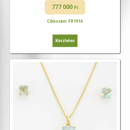
777 000
Ft
Cikkszám: FR1916
Készleten