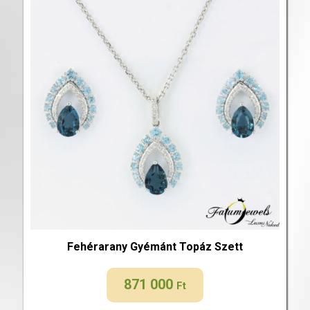
Fehérarany Gyémánt Topáz Szett
871 000
Ft