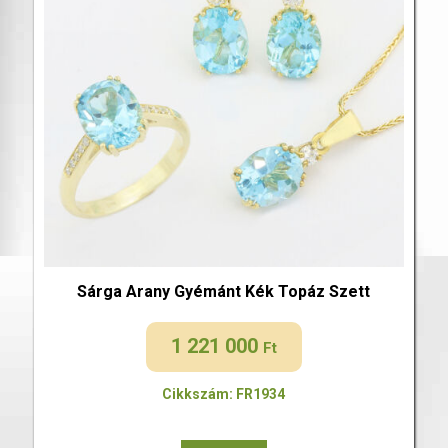
Sárga Arany Gyémánt Kék Topáz Szett
1 221 000
Ft
Cikkszám: FR1934