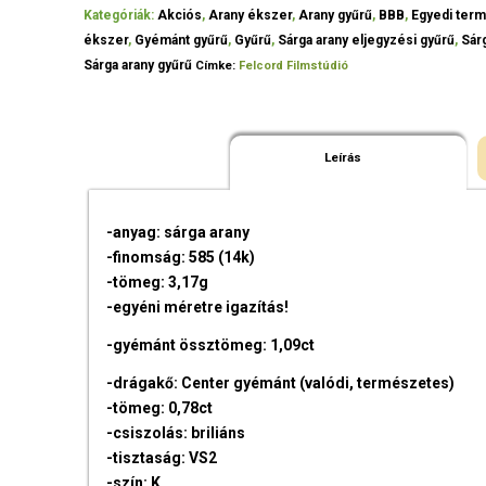
Kategóriák:
Akciós
,
Arany ékszer
,
Arany gyűrű
,
BBB
,
Egyedi ter
ékszer
,
Gyémánt gyűrű
,
Gyűrű
,
Sárga arany eljegyzési gyűrű
,
Sár
Sárga arany gyűrű
Címke:
Felcord Filmstúdió
Leírás
-anyag: sárga arany
-finomság: 585 (14k)
-tömeg: 3,17g
-egyéni méretre igazítás!
-gyémánt össztömeg: 1,09ct
-drágakő: Center gyémánt (valódi, természetes)
-tömeg: 0,78ct
-csiszolás: briliáns
-tisztaság: VS2
-szín: K