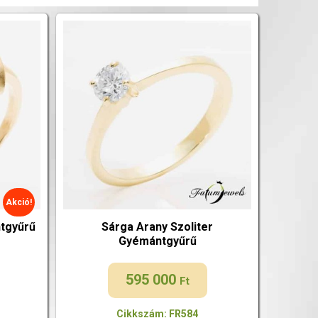
Akció!
tgyűrű
Sárga Arany Szoliter
Gyémántgyűrű
595 000
Ft
Cikkszám: FR584