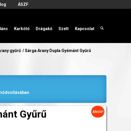
log
ÁSZF
lánc
Karkötő
Drágakő
Szett
Kapcsolat
rany gyűrű
/
Sárga Arany Dupla Gyémánt Gyűrű
r módosításában.
mánt Gyűrű
Akció!