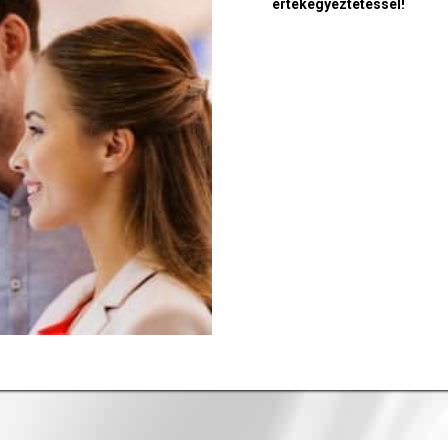
értékegyeztetéssel!