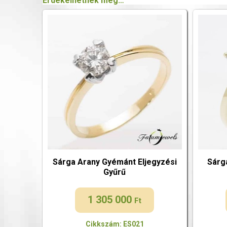
Érdekelhetnek még…
Sárga Arany Gyémánt Eljegyzési
Sárg
Gyűrű
1 305 000
Ft
Cikkszám: ES021