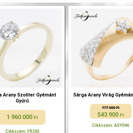
a Arany Szoliter Gyémánt
Sárga Arany Virág Gyémán
Gyűrű
777 000
Ft
543 900
Original
Current
Ft
1 960 000
Ft
price
price
Cikkszám: AGY046
was:
is:
Cikkszám: FR265