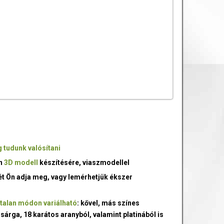
 tudunk valósítani
an
3D modell
készítésére, viaszmodellel
ét Ön adja meg, vagy lemérhetjük ékszer
talan módon variálható
: kővel, más színes
 sárga, 18 karátos aranyból, valamint platinából is