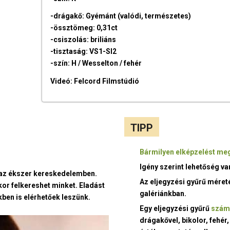
-drágakő: Gyémánt (valódi, természetes)
-össztömeg: 0,31ct
-csiszolás: briliáns
-tisztaság: VS1-SI2
-szín: H / Wesselton / fehér
Videó: Felcord Filmstúdió
TIPP
Bármilyen elképzelést meg
Igény szerint lehetőség v
t az ékszer kereskedelemben.
Az eljegyzési gyűrű méret
kor felkereshet minket. Eladást
galériánkban.
ben is elérhetőek leszünk.
Egy eljegyzési gyűrű
szám
drágakővel, bikolor, fehér,