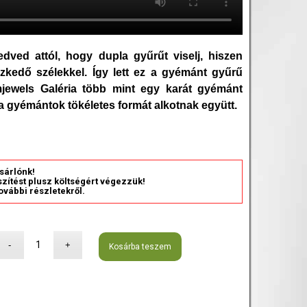
dved attól, hogy dupla gyűrűt viselj, hiszen
zkedő szélekkel. Így lett ez a gyémánt gyűrű
jewels Galéria több mint egy karát gyémánt
 a gyémántok tökéletes formát alkotnak együtt.
sárlónk!
észítést plusz költségért végezzük!
ovábbi részletekről.
Kosárba teszem