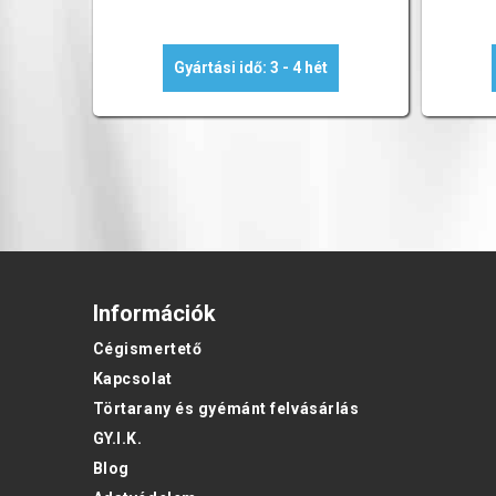
Gyártási idő: 3 - 4 hét
Információk
Cégismertető
Kapcsolat
Törtarany és gyémánt felvásárlás
GY.I.K.
Blog