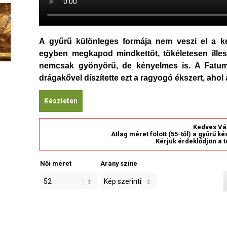
A gyűrű különleges formája nem veszi el a ke
egyben megkapod mindkettőt, tökéletesen illes
nemcsak gyönyörű, de kényelmes is. A Fatum
drágakővel díszítette ezt a ragyogó ékszert, ahol
Készleten
Kedves Vá
Átlag méret fölött (55-től) a gyűrű k
Kérjük érdeklődjön a t
Női méret
Arany színe