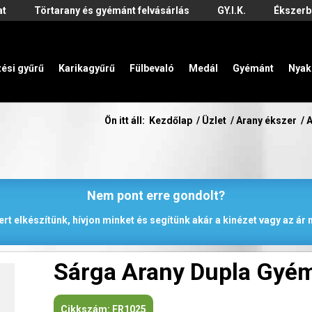
at
Törtarany és gyémánt felvásárlás
GY.I.K.
Ékszerb
zési gyűrű
Karikagyűrű
Fülbevaló
Medál
Gyémánt
Nyak
Ön itt áll:
Kezdőlap
/
Üzlet
/
Arany ékszer
/
A
Nem pont erre gondolt?
rt elkészítünk, hívjon minket és segítünk akár a kinézet vagy az á
Sárga Arany Dupla Gyé
Cikkszám:
FR1025