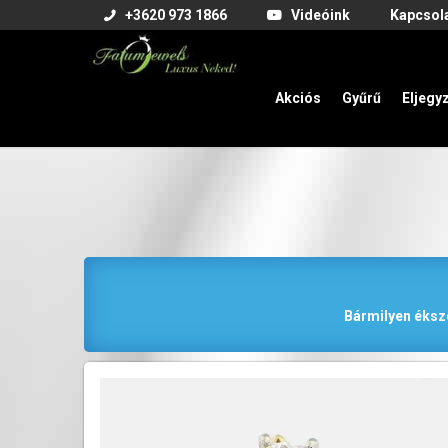
+3620 973 1866
Videóink
Kapcsol
Akciós
Gyűrű
Eljegy
Bármilyen éksze