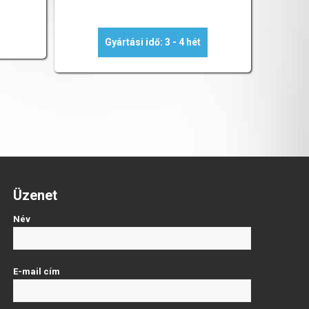
Gyártási idő: 3 - 4 hét
Üzenet
Név
E-mail cím