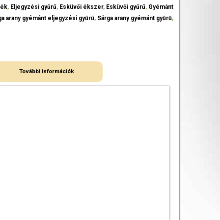
mék
,
Eljegyzési gyűrű
,
Esküvői ékszer
,
Esküvői gyűrű
,
Gyémánt
ga arany gyémánt eljegyzési gyűrű
,
Sárga arany gyémánt gyűrű
,
További információk