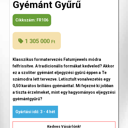
Gyémánt Gyűrű
Cikkszám:
FR106
1 305 000
Ft
Klasszikus formatervezés Fatumjewels módra
felfrissítve. A tradicionális formákat kedveled? Akkor
ez a szoliter gyémánt eljegyzési gyűrű éppen a Te
számodra lett tervezve. Letisztult vonalvezetés egy
0,50 karátos briliáns gyémánttal. Mi fejezné ki jobban
a tiszta érzelmeket, mint egy hagyományos eljegyzési
gyémántgyűrű?
Gyártási idő: 3 - 4 hét
Kedves Vásárlónk!