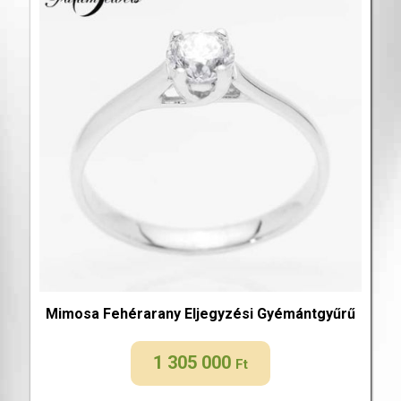
Mimosa Fehérarany Eljegyzési Gyémántgyűrű
1 305 000
Ft