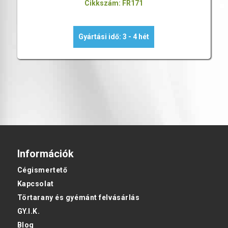
Cikkszám: FR171
Gyártási idő: 3 - 4 hét
Információk
Cégismertető
Kapcsolat
Törtarany és gyémánt felvásárlás
GY.I.K.
Blog