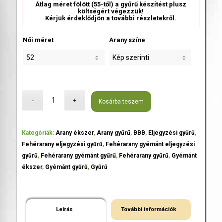
Átlag méret fölött (55-től) a gyűrű készítést plusz
költségért végezzük!
Kérjük érdeklődjön a további részletekről.
Női méret
Arany színe
Kosárba teszem
Kategóriák:
Arany ékszer
,
Arany gyűrű
,
BBB
,
Eljegyzési gyűrű
,
Fehérarany eljegyzési gyűrű
,
Fehérarany gyémánt eljegyzési
gyűrű
,
Fehérarany gyémánt gyűrű
,
Fehérarany gyűrű
,
Gyémánt
ékszer
,
Gyémánt gyűrű
,
Gyűrű
Leírás
További információk