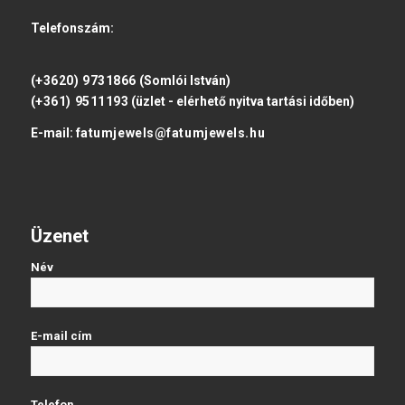
Telefonszám:
(+3620) 9731866
(Somlói István)
(+361) 9511193
(üzlet - elérhető nyitva tartási időben)
E-mail:
fatumjewels@fatumjewels.hu
Üzenet
Név
E-mail cím
Telefon