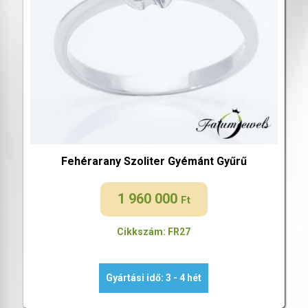
Fehérarany Szoliter Gyémánt Gyűrű
1 960 000
Ft
Cikkszám: FR27
Gyártási idő: 3 - 4 hét