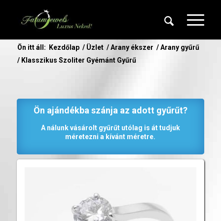
Ön itt áll:
Kezdőlap
/
Üzlet
/
Arany ékszer
/
Arany gyűrű
/
Klasszikus Szoliter Gyémánt Gyűrű
Ön ajándékba szánja az adott gyűrűt?
A nálunk vásárolt gyűrűt utólag is át tudjuk
méretezni a kívánt méretre.