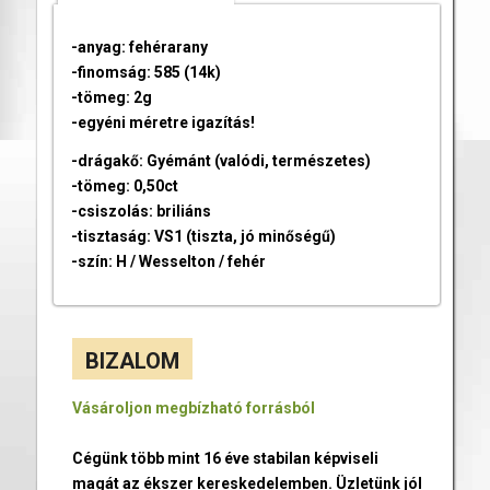
-anyag: fehérarany
-finomság: 585 (14k)
-tömeg: 2g
-egyéni méretre igazítás!
-drágakő: Gyémánt (valódi, természetes)
-tömeg: 0,50ct
-csiszolás: briliáns
-tisztaság: VS1 (tiszta, jó minőségű)
-szín: H / Wesselton / fehér
BIZALOM
Vásároljon megbízható forrásból
Cégünk több mint 16 éve stabilan képviseli
magát az ékszer kereskedelemben. Üzletünk jól