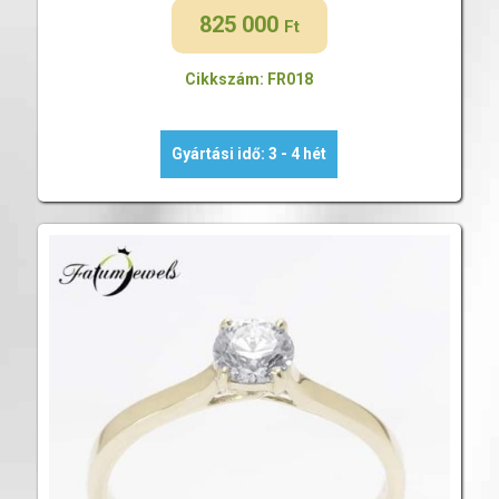
825 000
Ft
Cikkszám: FR018
Gyártási idő: 3 - 4 hét