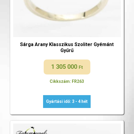
Sárga Arany Klasszikus Szoliter Gyémánt
Gyűrű
1 305 000
Ft
Cikkszám: FR263
Gyártási idő: 3 - 4 hét