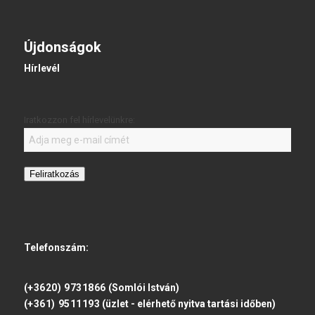
Újdonságok
Hírlevél
Iratkozzon fel hírlevelünkre:
Feliratkozás
Telefonszám:
(+3620) 9731866
(Somlói István)
(+361) 9511193
(üzlet - elérhető nyitva tartási időben)