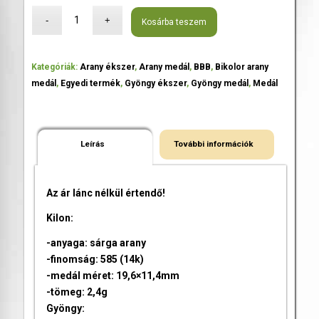
Kosárba teszem
Kategóriák:
Arany ékszer
,
Arany medál
,
BBB
,
Bikolor arany
medál
,
Egyedi termék
,
Gyöngy ékszer
,
Gyöngy medál
,
Medál
Leírás
További információk
Az ár lánc nélkül értendő!
Kilon:
-anyaga: sárga arany
-finomság: 585 (14k)
-medál méret: 19,6×11,4mm
-tömeg: 2,4g
Gyöngy: