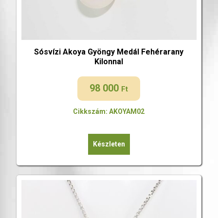
Sósvízi Akoya Gyöngy Medál Fehérarany
Kilonnal
98 000
Ft
Cikkszám: AKOYAM02
Készleten