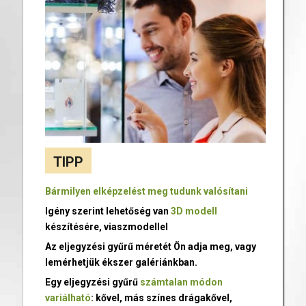
TIPP
Bármilyen elképzelést meg tudunk valósítani
Igény szerint lehetőség van
3D modell
készítésére, viaszmodellel
Az eljegyzési gyűrű méretét Ön adja meg, vagy
lemérhetjük ékszer galériánkban.
Egy eljegyzési gyűrű
számtalan módon
variálható
: kővel, más színes drágakővel,