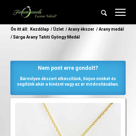
Ön itt áll:
Kezdőlap
/
Üzlet
/
Arany ékszer
/
Arany medál
/
Sárga Arany Tahiti Gyöngy Medál
Nem pont erre gondolt?
Bármilyen ékszert elkészítünk, hívjon minket és
segítünk akár a kinézet vagy az ár módosításában.