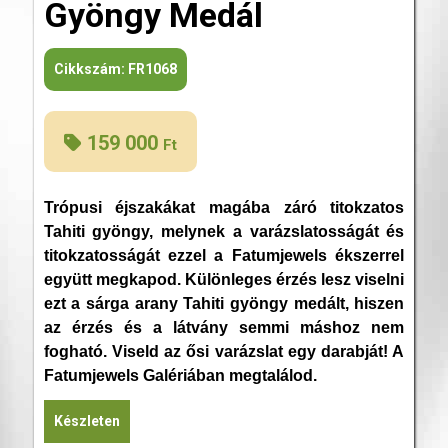
Gyöngy Medál
Cikkszám:
FR1068
159 000
Ft
Trópusi éjszakákat magába záró titokzatos
Tahiti gyöngy, melynek a varázslatosságát és
titokzatosságát ezzel a Fatumjewels ékszerrel
együtt megkapod. Különleges érzés lesz viselni
ezt a sárga arany Tahiti gyöngy medált, hiszen
az érzés és a látvány semmi máshoz nem
fogható. Viseld az ősi varázslat egy darabját! A
Fatumjewels Galériában megtalálod.
Készleten