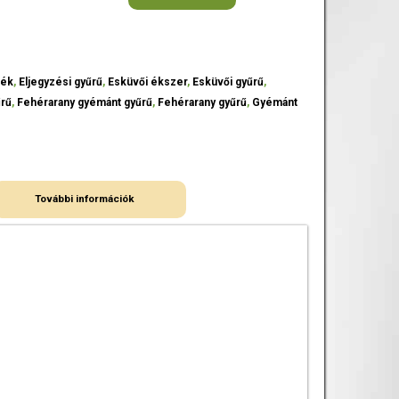
mék
,
Eljegyzési gyűrű
,
Esküvői ékszer
,
Esküvői gyűrű
,
űrű
,
Fehérarany gyémánt gyűrű
,
Fehérarany gyűrű
,
Gyémánt
További információk