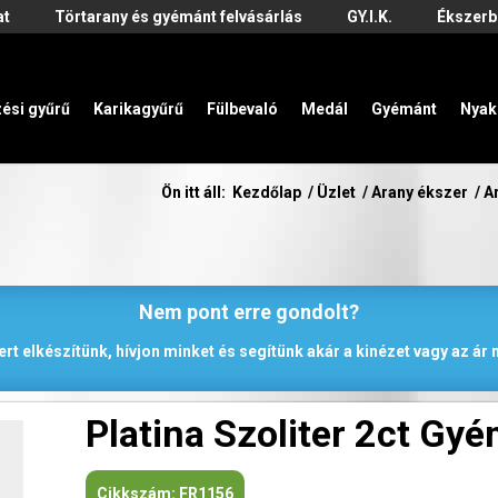
at
Törtarany és gyémánt felvásárlás
GY.I.K.
Ékszerb
zési gyűrű
Karikagyűrű
Fülbevaló
Medál
Gyémánt
Nyak
Ön itt áll:
Kezdőlap
/
Üzlet
/
Arany ékszer
/
A
Nem pont erre gondolt?
rt elkészítünk, hívjon minket és segítünk akár a kinézet vagy az á
Platina Szoliter 2ct Gy
Cikkszám:
FR1156