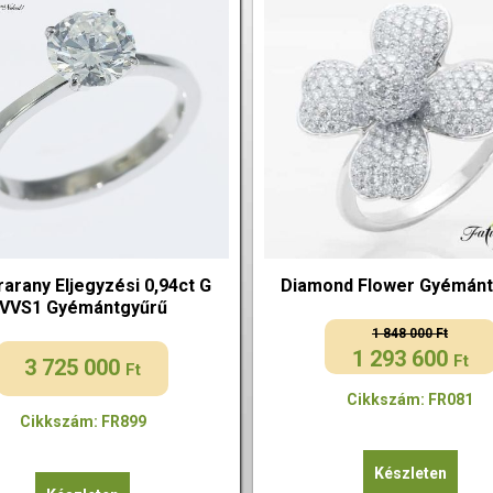
arany Eljegyzési 0,94ct G
Diamond Flower Gyémánt
VVS1 Gyémántgyűrű
1 848 000
Ft
1 293 600
Original
Current
Ft
3 725 000
Ft
price
price
Cikkszám: FR081
was:
is:
Cikkszám: FR899
1
1
848
293
Készleten
000 Ft.
600 Ft.