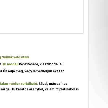
 tudunk valósítani
an
3D modell
készítésére, viaszmodellel
ét Ön adja meg, vagy lemérhetjük ékszer
talan módon variálható
: kővel, más színes
 sárga, 18 karátos aranyból, valamint platinából is