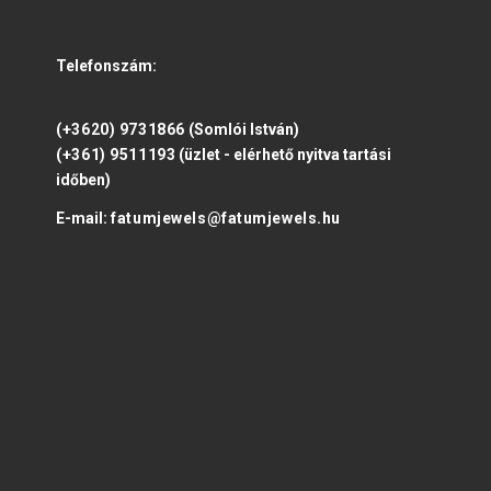
Telefonszám:
(+3620) 9731866
(Somlói István)
(+361) 9511193
(üzlet - elérhető nyitva tartási
időben)
E-mail:
fatumjewels@fatumjewels.hu