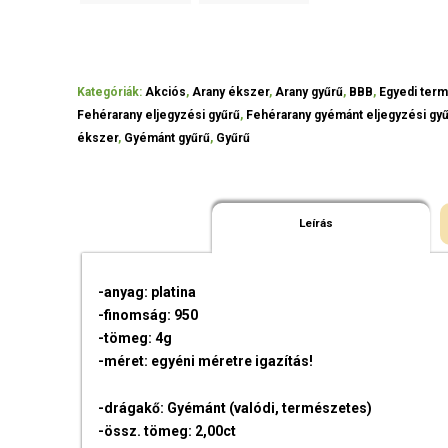
Kategóriák:
Akciós
,
Arany ékszer
,
Arany gyűrű
,
BBB
,
Egyedi ter
Fehérarany eljegyzési gyűrű
,
Fehérarany gyémánt eljegyzési gy
ékszer
,
Gyémánt gyűrű
,
Gyűrű
Leírás
-anyag: platina
-finomság: 950
-tömeg: 4g
-méret: egyéni méretre igazítás!
-drágakő: Gyémánt (valódi, természetes)
-össz. tömeg: 2,00ct