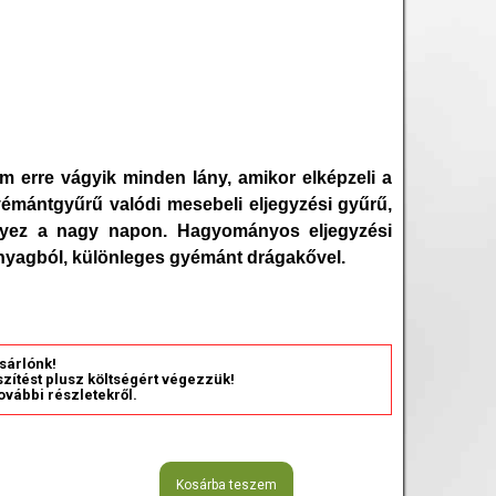
m erre vágyik minden lány, amikor elképzeli a
yémántgyűrű valódi mesebeli eljegyzési gyűrű,
ényez a nagy napon. Hagyományos eljegyzési
anyagból, különleges gyémánt drágakővel.
sárlónk!
észítést plusz költségért végezzük!
ovábbi részletekről.
Kosárba teszem