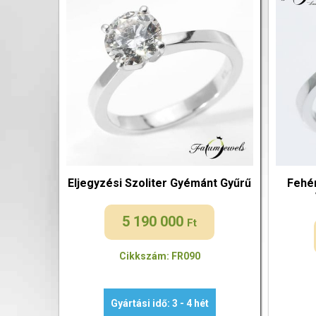
Eljegyzési Szoliter Gyémánt Gyűrű
Fehér
5 190 000
Ft
Cikkszám: FR090
Gyártási idő: 3 - 4 hét