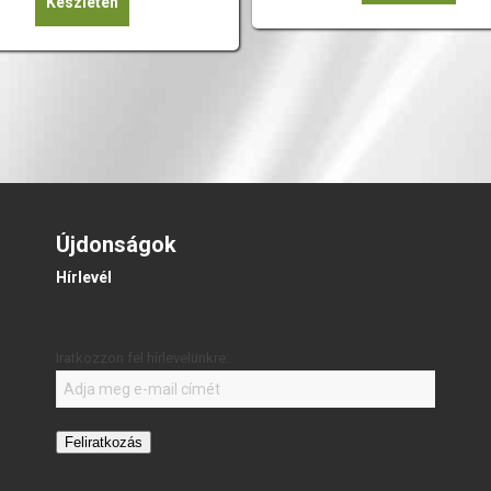
Készleten
Újdonságok
Hírlevél
Iratkozzon fel hírlevelünkre:
Feliratkozás