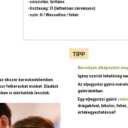
-csiszolás: briliáns
-tisztaság: I3 (láthatóan zárványos)
-szín: H / Wesselton / fehér
TIPP
Bármilyen elképzelést meg
Igény szerint lehetőség v
t az ékszer kereskedelemben.
Az eljegyzési gyűrű méret
kor felkereshet minket. Eladást
galériánkban.
ben is elérhetőek leszünk.
Egy eljegyzési gyűrű
szám
drágakővel, bikolor, fehér,
értékegyeztetéssel!