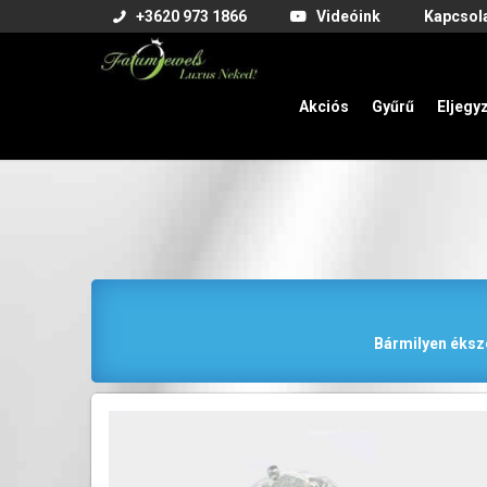
+3620 973 1866
Videóink
Kapcsol
Akciós
Gyűrű
Eljegy
Bármilyen éksze