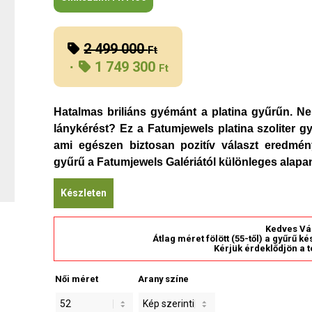
2 499 000
Original
Ft
1 749 300
price
Ft
was:
Current
2
price
Hatalmas briliáns gyémánt a platina gyűrűn. Ne
499
is:
lánykérést? Ez a Fatumjewels platina szoliter g
000 Ft.
1
ami egészen biztosan pozitív választ eredm
749
gyűrű a Fatumjewels Galériától különleges alap
300 Ft.
Készleten
Kedves Vá
Átlag méret fölött (55-től) a gyűrű k
Kérjük érdeklődjön a t
Női méret
Arany színe