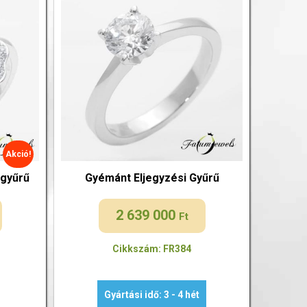
Akció!
gyűrű
Gyémánt Eljegyzési Gyűrű
2 639 000
Ft
Cikkszám: FR384
Gyártási idő: 3 - 4 hét