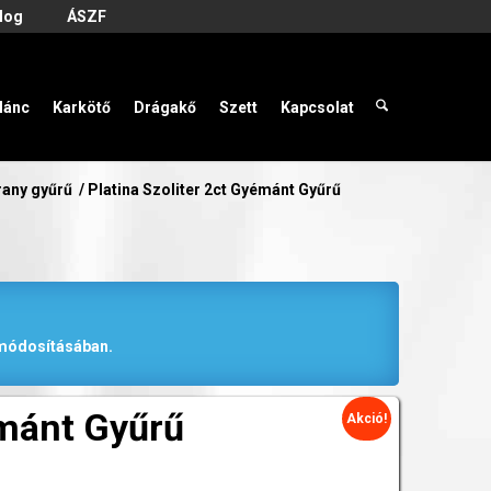
log
ÁSZF
lánc
Karkötő
Drágakő
Szett
Kapcsolat
rany gyűrű
/
Platina Szoliter 2ct Gyémánt Gyűrű
r módosításában.
émánt Gyűrű
Akció!