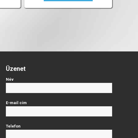
Üzenet
Név
E-mail cím
Telefon