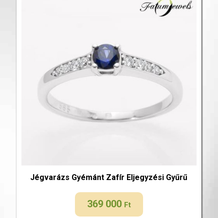
Jégvarázs Gyémánt Zafír Eljegyzési Gyűrű
369 000
Ft