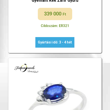
Gyémánt Kék Zafír Gyűrű
339 000
Ft
Cikkszám: ER321
Gyártási idő: 3 - 4 hét