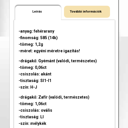
Leírás
További információk
-anyag: fehérarany
-finomság: 585 (14k)
-tömeg: 1,2g
-méret: egyéni méretre igazítás!
-drágakő: Gyémánt (valódi, természetes)
-tömeg: 0,06ct
-csiszolás: akánt
-tisztaság: SI1-I1
-szín: H-J
-drágakő: Zafír (valódi, természetes)
-tömeg: 1,06ct
-csiszolás: ovális
-tisztaság: LI
-szín: mélykék