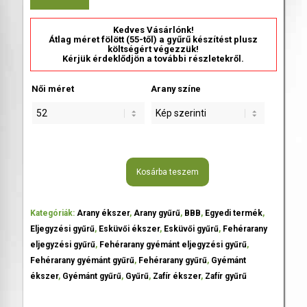
Kedves Vásárlónk!
Átlag méret fölött (55-től) a gyűrű készítést plusz
költségért végezzük!
Kérjük érdeklődjön a további részletekről.
Női méret
Arany színe
Kosárba teszem
Kategóriák:
Arany ékszer
,
Arany gyűrű
,
BBB
,
Egyedi termék
,
Eljegyzési gyűrű
,
Esküvői ékszer
,
Esküvői gyűrű
,
Fehérarany
eljegyzési gyűrű
,
Fehérarany gyémánt eljegyzési gyűrű
,
Fehérarany gyémánt gyűrű
,
Fehérarany gyűrű
,
Gyémánt
ékszer
,
Gyémánt gyűrű
,
Gyűrű
,
Zafír ékszer
,
Zafír gyűrű