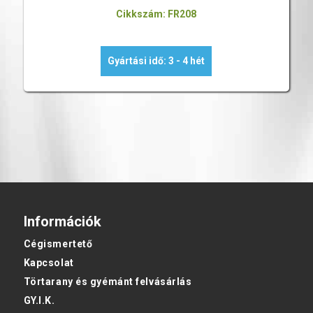
Cikkszám: FR208
Gyártási idő: 3 - 4 hét
Információk
Cégismertető
Kapcsolat
Törtarany és gyémánt felvásárlás
GY.I.K.