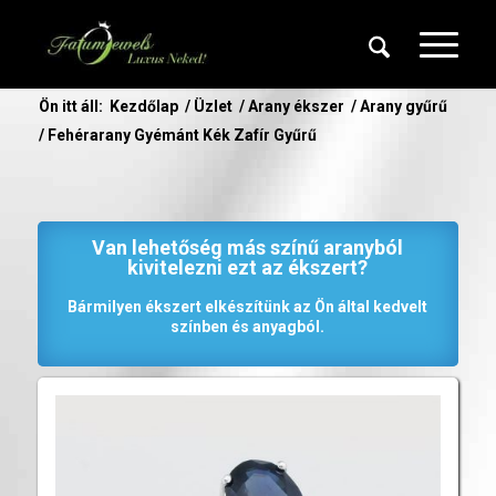
Ön itt áll:
Kezdőlap
/
Üzlet
/
Arany ékszer
/
Arany gyűrű
/
Fehérarany Gyémánt Kék Zafír Gyűrű
Van lehetőség más színű aranyból
kivitelezni ezt az ékszert?
Bármilyen ékszert elkészítünk az Ön által kedvelt
színben és anyagból.