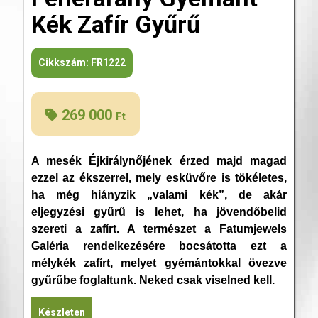
Kék Zafír Gyűrű
Cikkszám:
FR1222
269 000
Ft
A mesék Éjkirálynőjének érzed majd magad
ezzel az ékszerrel, mely esküvőre is tökéletes,
ha még hiányzik „valami kék”, de akár
eljegyzési gyűrű is lehet, ha jövendőbelid
szereti a zafírt. A természet a Fatumjewels
Galéria rendelkezésére bocsátotta ezt a
mélykék zafírt, melyet gyémántokkal övezve
gyűrűbe foglaltunk. Neked csak viselned kell.
Készleten