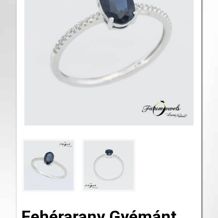
Fehérarany Gyémánt