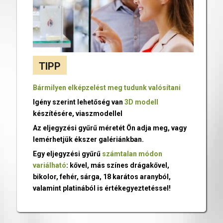
TIPP
Bármilyen elképzelést meg tudunk valósítani
Igény szerint lehetőség van
3D modell
készítésére, viaszmodellel
Az eljegyzési gyűrű méretét Ön adja meg, vagy
lemérhetjük ékszer galériánkban.
Egy eljegyzési gyűrű
számtalan módon
variálható
: kővel, más színes drágakővel,
bikolor, fehér, sárga, 18 karátos aranyból,
valamint platinából is értékegyeztetéssel!