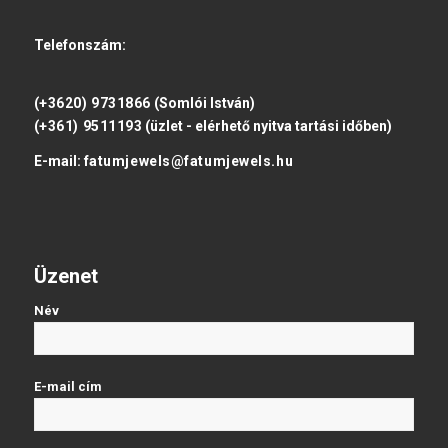
Telefonszám:
(+3620) 9731866
(Somlói István)
(+361) 9511193
(üzlet - elérhető nyitva tartási időben)
E-mail:
fatumjewels@fatumjewels.hu
Üzenet
Név
E-mail cím