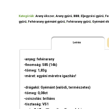
Kategóriák:
Arany ékszer
,
Arany gyűrű
,
BBB
,
Eljegyzési gyűrű
,
Fe
gyűrű
,
Fehérarany gyémánt gyűrű
,
Fehérarany gyűrű
,
Gyémánt ék
Leírás
-anyag: fehérarany
-finomság: 585 (14k)
-tömeg: 1,83g
-méret: egyéni méretre igazítás!
-drágakő: Gyémánt (valódi, természetes)
-tömeg: 0,08ct
-csiszolás: briliáns
-tisztaság: VS1