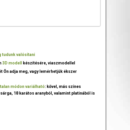
 tudunk valósítani
an
3D modell
készítésére, viaszmodellel
ét Ön adja meg, vagy lemérhetjük ékszer
talan módon variálható
: kővel, más színes
 sárga, 18 karátos aranyból, valamint platinából is