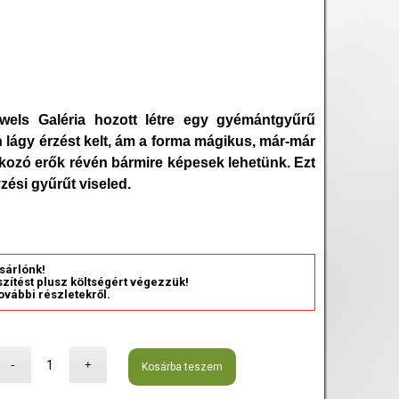
ewels Galéria hozott létre egy gyémántgyűrű
 lágy érzést kelt, ám a forma mágikus, már-már
lakozó erők révén bármire képesek lehetünk. Ezt
zési gyűrűt viseled.
sárlónk!
észítést plusz költségért végezzük!
ovábbi részletekről.
Kosárba teszem