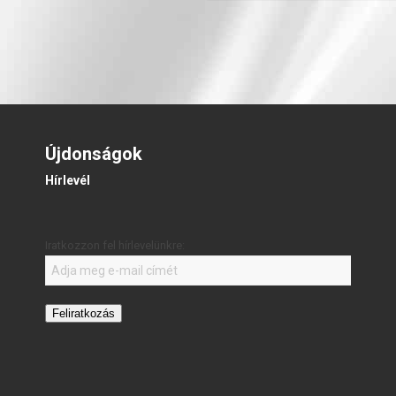
Újdonságok
Hírlevél
Iratkozzon fel hírlevelünkre:
Feliratkozás