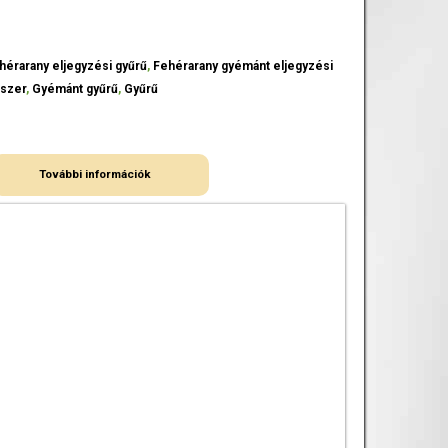
hérarany eljegyzési gyűrű
,
Fehérarany gyémánt eljegyzési
szer
,
Gyémánt gyűrű
,
Gyűrű
További információk