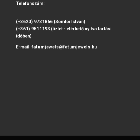
Telefonszám:
(+3620) 9731866
(Somlói István)
(+361) 9511193
(üzlet - elérhető nyitva tartási
időben)
E-mail:
fatumjewels@fatumjewels.hu