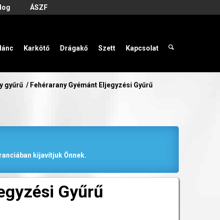
log
ÁSZF
lánc
Karkötő
Drágakő
Szett
Kapcsolat
y gyűrű
/
Fehérarany Gyémánt Eljegyzési Gyűrű
anciában kijavítjuk Önnek.
egyzési Gyűrű