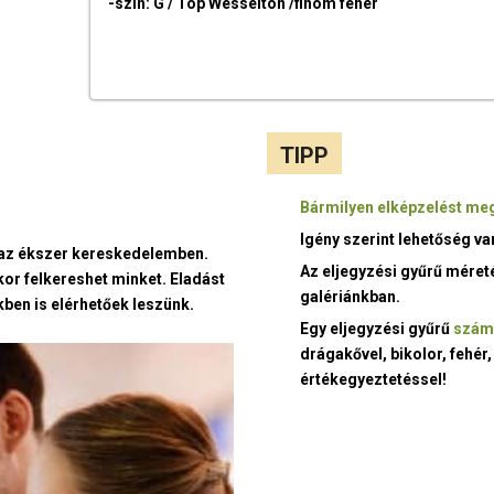
-szín: G / Top Wesselton /finom fehér
TIPP
Bármilyen elképzelést meg
Igény szerint lehetőség v
t az ékszer kereskedelemben.
Az eljegyzési gyűrű méret
kor felkereshet minket. Eladást
galériánkban.
ben is elérhetőek leszünk.
Egy eljegyzési gyűrű
szám
drágakővel, bikolor, fehér,
értékegyeztetéssel!