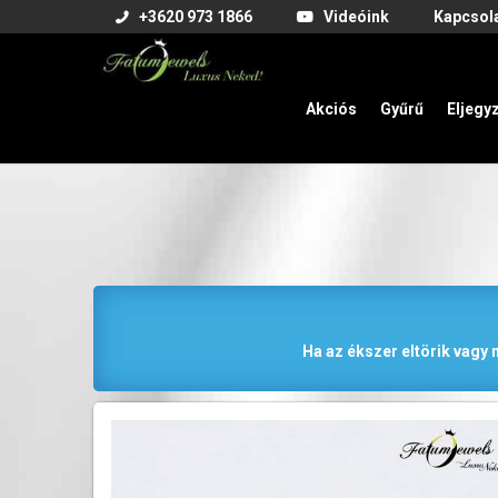
+3620 973 1866
Videóink
Kapcsol
Akciós
Gyűrű
Eljegy
Ha az ékszer eltörik vagy