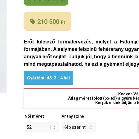
210 500
Ft
Erőt kifejező formatervezés, melyet a Fatumj
formájában. A selymes felszínű fehérarany ugyan
angyali erőt sejtet. Tudjuk jól, hogy a bennünk 
mind megtapasztalhatod, ha ezt a gyémánt eljegy
Gyártási idő: 3 - 4 hét
Kedves Vá
Átlag méret fölött (55-től) a gyűrű k
Kérjük érdeklődjön a t
Női méret
Arany színe