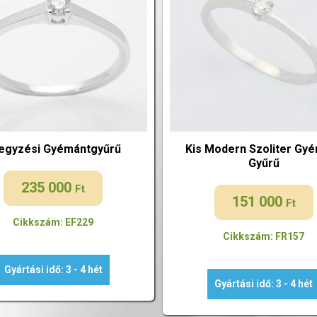
jegyzési Gyémántgyűrű
Kis Modern Szoliter Gy
Gyűrű
235 000
Ft
151 000
Ft
Cikkszám: EF229
Cikkszám: FR157
Gyártási idő: 3 - 4 hét
Gyártási idő: 3 - 4 hét