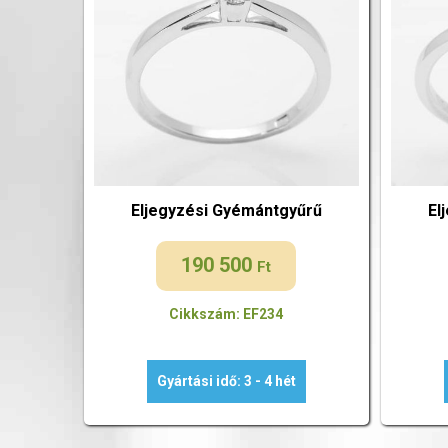
Eljegyzési Gyémántgyűrű
El
190 500
Ft
Cikkszám: EF234
Gyártási idő: 3 - 4 hét