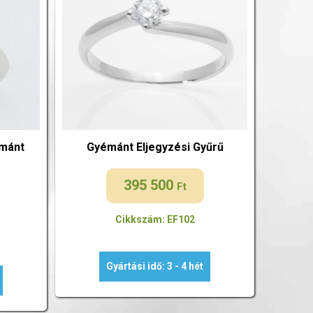
émánt
Gyémánt Eljegyzési Gyűrű
395 500
Ft
Cikkszám: EF102
Gyártási idő: 3 - 4 hét