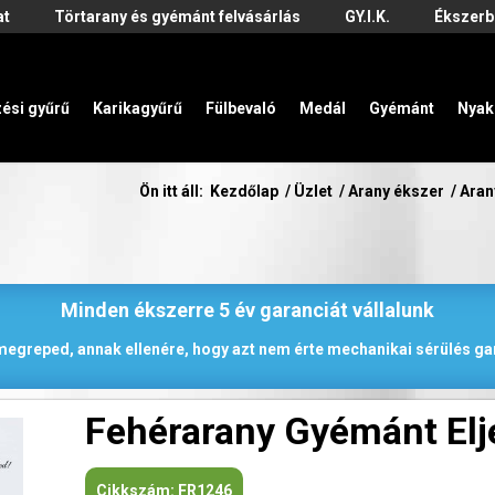
at
Törtarany és gyémánt felvásárlás
GY.I.K.
Ékszerb
zési gyűrű
Karikagyűrű
Fülbevaló
Medál
Gyémánt
Nyak
Ön itt áll:
Kezdőlap
/
Üzlet
/
Arany ékszer
/
Aran
Minden ékszerre 5 év garanciát vállalunk
 megreped, annak ellenére, hogy azt nem érte mechanikai sérülés gar
Fehérarany Gyémánt Elj
Cikkszám:
FR1246