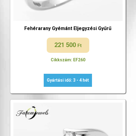
Fehérarany Gyémánt Eljegyzési Gyűrű
221 500
Ft
Cikkszám: EF260
Gyártási idő: 3 - 4 hét