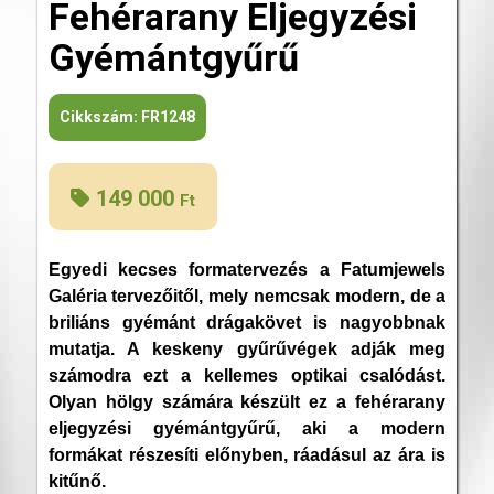
Fehérarany Eljegyzési
Gyémántgyűrű
Cikkszám:
FR1248
149 000
Ft
Egyedi kecses formatervezés a Fatumjewels
Galéria tervezőitől, mely nemcsak modern, de a
briliáns gyémánt drágakövet is nagyobbnak
mutatja. A keskeny gyűrűvégek adják meg
számodra ezt a kellemes optikai csalódást.
Olyan hölgy számára készült ez a fehérarany
eljegyzési gyémántgyűrű, aki a modern
formákat részesíti előnyben, ráadásul az ára is
kitűnő.