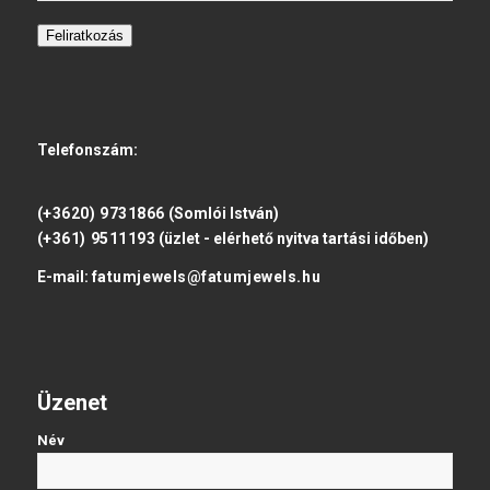
Feliratkozás
Telefonszám:
(+3620) 9731866
(Somlói István)
(+361) 9511193
(üzlet - elérhető nyitva tartási időben)
E-mail:
fatumjewels@fatumjewels.hu
Üzenet
Név