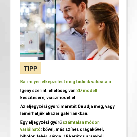
TIPP
Bármilyen elképzelést meg tudunk valósítani
Igény szerint lehetőség van
3D modell
készítésére, viaszmodellel
Az eljegyzési gyűrű méretét Ön adja meg, vagy
lemérhetjük ékszer galériánkban.
Egy eljegyzési gyűrű
számtalan módon
variálható
: kővel, más színes drágakővel,
bikolor, fehér, sárga, 18 karátos aranyból,