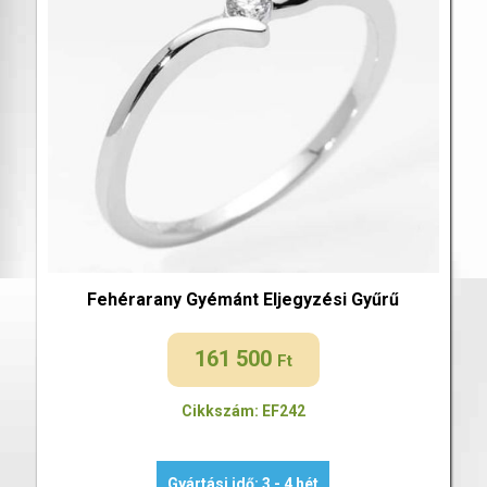
Fehérarany Gyémánt Eljegyzési Gyűrű
161 500
Ft
Cikkszám: EF242
Gyártási idő: 3 - 4 hét