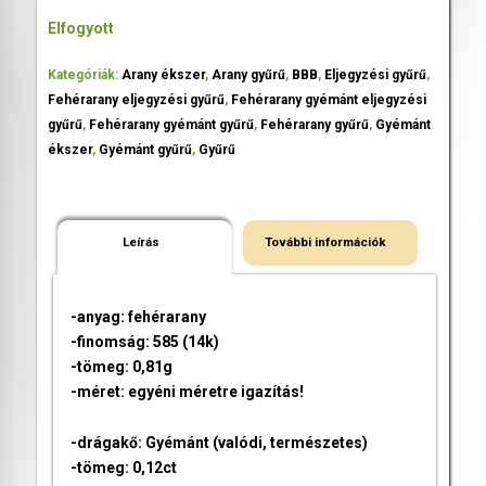
Elfogyott
Kategóriák:
Arany ékszer
,
Arany gyűrű
,
BBB
,
Eljegyzési gyűrű
,
Fehérarany eljegyzési gyűrű
,
Fehérarany gyémánt eljegyzési
gyűrű
,
Fehérarany gyémánt gyűrű
,
Fehérarany gyűrű
,
Gyémánt
ékszer
,
Gyémánt gyűrű
,
Gyűrű
Leírás
További információk
-anyag: fehérarany
-finomság: 585 (14k)
-tömeg: 0,81g
-méret: egyéni méretre igazítás!
-drágakő: Gyémánt (valódi, természetes)
-tömeg: 0,12ct