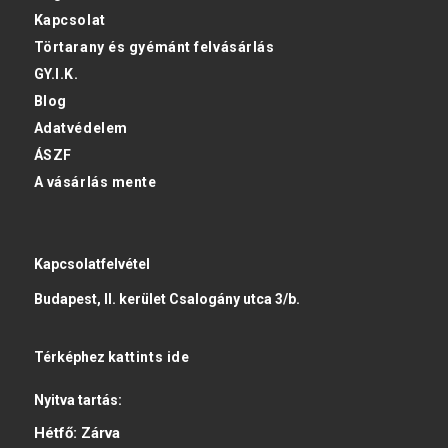
Kapcsolat
Törtarany és gyémánt felvásárlás
GY.I.K.
Blog
Adatvédelem
ÁSZF
A vásárlás mente
Kapcsolatfelvétel
Budapest, II. kerület Csalogány utca 3/b.
Térképhez
kattints ide
Nyitva tartás:
Hétfő:
Zárva