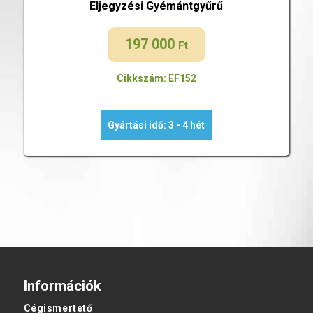
Eljegyzési Gyémántgyűrű
197 000
Ft
Cikkszám: EF152
Gyártási idő: 3 - 4 hét
Információk
Cégismertető