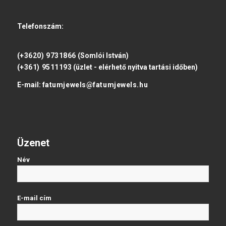
Telefonszám:
(+3620) 9731866
(Somlói István)
(+361) 9511193
(üzlet - elérhető nyitva tartási időben)
E-mail:
fatumjewels@fatumjewels.hu
Üzenet
Név
E-mail cím