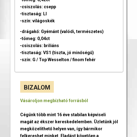
-csiszolás: csepp
-tisztaság: LI
-szín: világoskék
-drágakő: Gyémánt (valódi, természetes)
-tömeg: 0,04ct
-csiszolás: briliáns
-tisztaság: VS1 (tiszta, jó minőségű)
-szín: G / Top Wesselton / finom fehér
BIZALOM
Vásároljon megbízható forrásból
Cégünk több mint 16 éve stabilan képviseli
magát az ékszer kereskedelemben. Üzletünk jól
megközelíthető helyen van, így bármikor
felkereshet minket. Eladást követően a