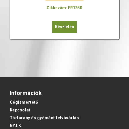
Cikkszám: FR1250
Készleten
Információk
Cégismertető
Kapcsolat
Törtarany és gyémánt felvásárlás
GY.I.K.