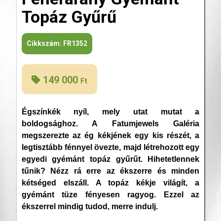
Topáz Gyűrű
Cikkszám:
FR1352
149 000
Ft
Égszínkék nyíl, mely utat mutat a
boldogsághoz. A Fatumjewels Galéria
megszerezte az ég kékjének egy kis részét, a
legtisztább fénnyel övezte, majd létrehozott egy
egyedi gyémánt topáz gyűrűt. Hihetetlennek
tűnik? Nézz rá erre az ékszerre és minden
kétséged elszáll. A topáz kékje világít, a
gyémánt tüze fényesen ragyog. Ezzel az
ékszerrel mindig tudod, merre indulj.