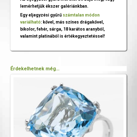
lemérhetjük ékszer galériánkban.
Egy eljegyzési gyűrű
számtalan módon
variálható
: kővel, más színes drágakővel,
bikolor, fehér, sárga, 18 karátos aranyból,
valamint platinából is értékegyeztetéssel!
Érdekelhetnek még…