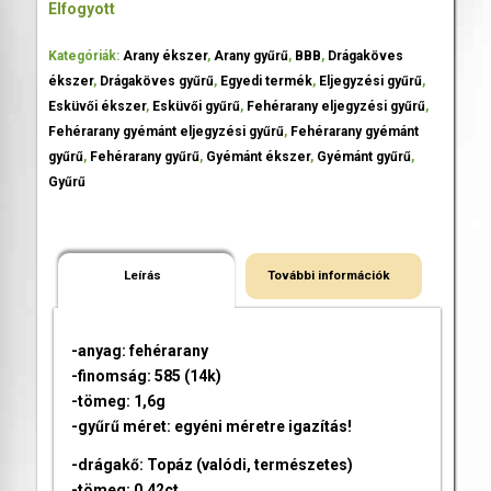
Elfogyott
Kategóriák:
Arany ékszer
,
Arany gyűrű
,
BBB
,
Drágaköves
ékszer
,
Drágaköves gyűrű
,
Egyedi termék
,
Eljegyzési gyűrű
,
Esküvői ékszer
,
Esküvői gyűrű
,
Fehérarany eljegyzési gyűrű
,
Fehérarany gyémánt eljegyzési gyűrű
,
Fehérarany gyémánt
gyűrű
,
Fehérarany gyűrű
,
Gyémánt ékszer
,
Gyémánt gyűrű
,
Gyűrű
Leírás
További információk
-anyag: fehérarany
-finomság: 585 (14k)
-tömeg: 1,6g
-gyűrű méret: egyéni méretre igazítás!
-drágakő: Topáz (valódi, természetes)
-tömeg: 0,42ct