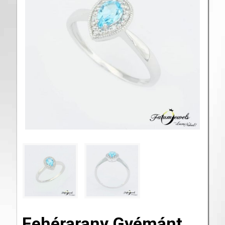
Fehérarany Gyémánt