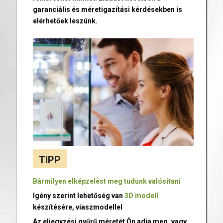
garanciális és méretigazítási kérdésekben is
elérhetőek leszünk.
TIPP
Bármilyen elképzelést meg tudunk valósítani
Igény szerint lehetőség van
3D modell
készítésére, viaszmodellel
Az eljegyzési gyűrű méretét Ön adja meg, vagy