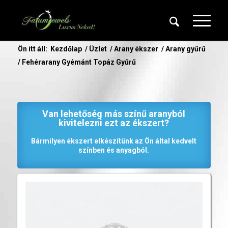
Ön itt áll:
Kezdőlap
/
Üzlet
/
Arany ékszer
/
Arany gyűrű
/
Fehérarany Gyémánt Topáz Gyűrű
Van lehetőség más színű aranyból
kivitelezni ezt az ékszert?
Bármilyen ékszert elkészítünk az Ön által kedvelt
színben és anyagból.