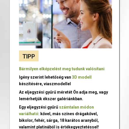
TIPP
Bármilyen elképzelést meg tudunk valósítani
Igény szerint lehetőség van
3D modell
készítésére, viaszmodellel
Az eljegyzési gyűrű méretét Ön adja meg, vagy
lemérhetjük ékszer galériánkban.
Egy eljegyzési gyűrű
számtalan módon
variálható
: kővel, más színes drágakővel,
bikolor, fehér, sárga, 18 karátos aranyból,
valamint platinából is értékegyeztetéssel!