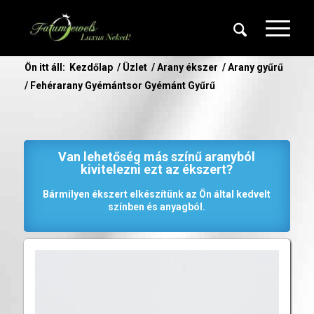
Ön itt áll:
Kezdőlap
/
Üzlet
/
Arany ékszer
/
Arany gyűrű
/
Fehérarany Gyémántsor Gyémánt Gyűrű
Van lehetőség más színű aranyból
kivitelezni ezt az ékszert?
Bármilyen ékszert elkészítünk az Ön által kedvelt
színben és anyagból.