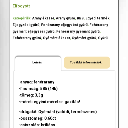
Elfogyott
Kategóriák:
Arany ékszer
,
Arany gyűrű
,
BBB
,
Egyedi termék
,
Eljegyzési gyűrű
,
Fehérarany eljegyzési gyűrű
,
Fehérarany
gyémánt eljegyzési gyűrű
,
Fehérarany gyémánt gyűrű
,
Fehérarany gyűrű
,
Gyémánt ékszer
,
Gyémánt gyűrű
,
Gyűrű
Leírás
További információk
-anyag: fehérarany
-finomság: 585 (14k)
-tömeg: 3,3g
-méret: egyéni méretre igazítás!
-drágakő: Gyémánt (valódi, természetes)
-össztömeg: 0,60ct
-csiszolás: briliáns