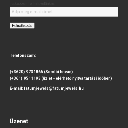
Iratkozzon fel hírlevelünkre:
Feliratkozás
Telefonszám:
(+3620) 9731866
(Somlói István)
(+361) 9511193
(üzlet - elérhető nyitva tartási időben)
E-mail:
fatumjewels@fatumjewels.hu
Üzenet