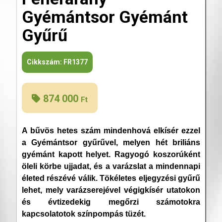
Gyémántsor Gyémánt
Gyűrű
Cikkszám:
FR1377
874 000
Ft
A bűvös hetes szám mindenhová elkísér ezzel
a Gyémántsor gyűrűvel, melyen hét briliáns
gyémánt kapott helyet. Ragyogó koszorúként
öleli körbe ujjadat, és a varázslat a mindennapi
életed részévé válik. Tökéletes eljegyzési gyűrű
lehet, mely varázserejével végigkísér utatokon
és évtizedekig megőrzi számotokra
kapcsolatotok színpompás tüzét.