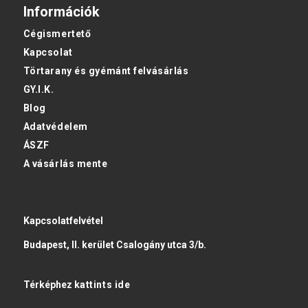
Információk
Cégismertető
Kapcsolat
Törtarany és gyémánt felvásárlás
GY.I.K.
Blog
Adatvédelem
ÁSZF
A vásárlás mente
Kapcsolatfelvétel
Budapest, II. kerület Csalogány utca 3/b.
Térképhez
kattints ide