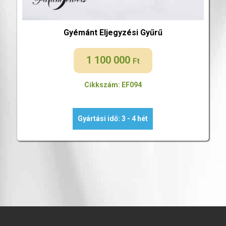
Gyémánt Eljegyzési Gyűrű
1 100 000
Ft
Cikkszám: EF094
Gyártási idő: 3 - 4 hét