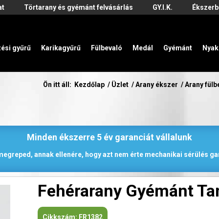
at
Törtarany és gyémánt felvásárlás
GY.I.K.
Ékszerb
zési gyűrű
Karikagyűrű
Fülbevaló
Medál
Gyémánt
Nyak
Ön itt áll:
Kezdőlap
/
Üzlet
/
Arany ékszer
/
Arany fülb
Minden ékszerre 5 év garanciát vállalunk
 megreped, annak ellenére, hogy azt nem érte mechanikai sérülés gar
Fehérarany Gyémánt Tan
Cikkszám:
FR1382