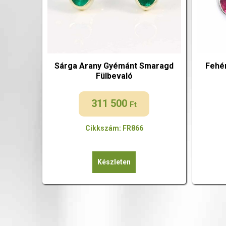
Sárga Arany Gyémánt Smaragd
Fehé
Fülbevaló
311 500
Ft
Cikkszám: FR866
Készleten