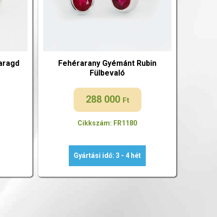
aragd
Fehérarany Gyémánt Rubin
Fülbevaló
288 000
Ft
Cikkszám: FR1180
Gyártási idő: 3 - 4 hét