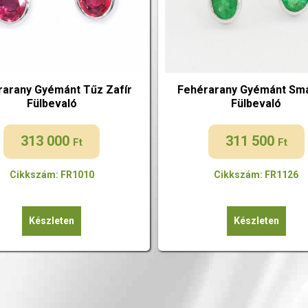
rarany Gyémánt Tűz Zafír
Fehérarany Gyémánt Sm
Fülbevaló
Fülbevaló
313 000
311 500
Ft
Ft
Cikkszám: FR1010
Cikkszám: FR1126
Készleten
Készleten