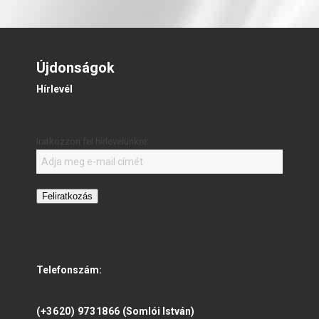
Újdonságok
Hírlevél
Iratkozzon fel hírlevelünkre:
Feliratkozás
Telefonszám:
(+3620) 9731866
(Somlói István)