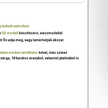
 tudunk valósítani
an
3D modell
készítésére, viaszmodellel
ét Ön adja meg, vagy lemérhetjük ékszer
talan módon variálható
: kővel, más színes
 sárga, 18 karátos aranyból, valamint platinából is