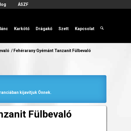
log
ÁSZF
lánc
Karkötő
Drágakő
Szett
Kapcsolat
evaló
/
Fehérarany Gyémánt Tanzanit Fülbevaló
anciában kijavítjuk Önnek.
zanit Fülbevaló