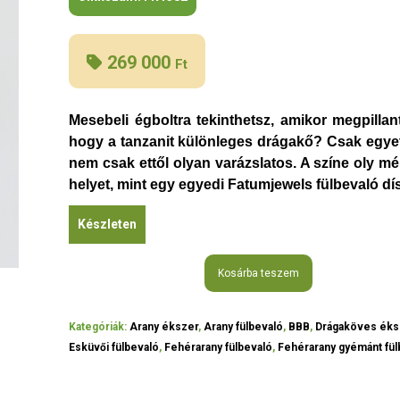
269 000
Ft
Mesebeli égboltra tekinthetsz, amikor megpillan
hogy a tanzanit különleges drágakő? Csak egyet
nem csak ettől olyan varázslatos. A színe oly m
helyet, mint egy egyedi Fatumjewels fülbevaló dí
Készleten
Kosárba teszem
Kategóriák:
Arany ékszer
,
Arany fülbevaló
,
BBB
,
Drágaköves éks
Esküvői fülbevaló
,
Fehérarany fülbevaló
,
Fehérarany gyémánt fül