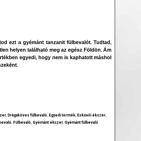
tod ezt a gyémánt tanzanit fülbevalót. Tudtad,
len helyen található meg az egész Földön. Ám
értékben egyedi, hogy nem is kaphatott máshol
szeként.
zer
,
Drágaköves fülbevaló
,
Egyedi termék
,
Esküvői ékszer
,
bevaló
,
Fülbevaló
,
Gyémánt ékszer
,
Gyémánt fülbevaló