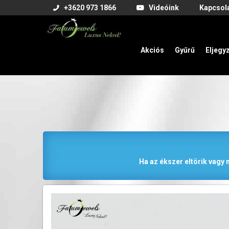
+3620 973 1866
Videóink
Kapcsol
Akciós
Gyűrű
Eljegy
Ha az ékszer eltörik vagy