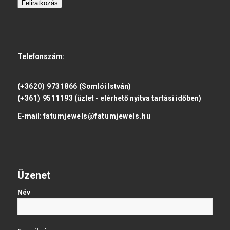
Feliratkozás
Telefonszám:
(+3620) 9731866
(Somlói István)
(+361) 9511193
(üzlet - elérhető nyitva tartási időben)
E-mail:
fatumjewels@fatumjewels.hu
Üzenet
Név