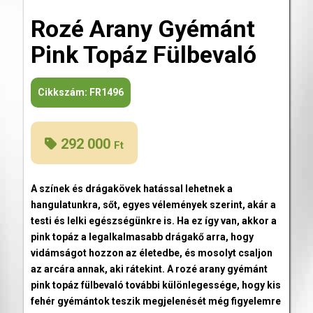
Rozé Arany Gyémánt
Pink Topáz Fülbevaló
Cikkszám:
FR1496
292 000
Ft
A színek és drágakövek hatással lehetnek a
hangulatunkra, sőt, egyes vélemények szerint, akár a
testi és lelki egészségünkre is. Ha ez így van, akkor a
pink topáz a legalkalmasabb drágakő arra, hogy
vidámságot hozzon az életedbe, és mosolyt csaljon
az arcára annak, aki rátekint. A rozé arany gyémánt
pink topáz fülbevaló további különlegessége, hogy kis
fehér gyémántok teszik megjelenését még figyelemre