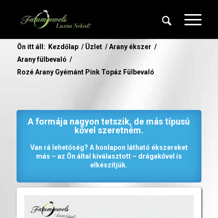
Ön itt áll:
Kezdőlap
/
Üzlet
/
Arany ékszer
/
Arany fülbevaló
/
Rozé Arany Gyémánt Pink Topáz Fülbevaló
A formája nagyon tetszik, de más típusú
kővel szeretném.
Van rá lehetőség? A honlapon látható ékszereket
más – az Ön által kiválasztott – drágakővel is
elkészítjük.