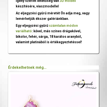
Igény szerint lehetőség van
3D modell
készítésére, viaszmodellel
Az eljegyzési gyűrű méretét Ön adja meg, vagy
lemérhetjük ékszer galériánkban.
Egy eljegyzési gyűrű
számtalan módon
variálható
: kővel, más színes drágakővel,
bikolor, fehér, sárga, 18 karátos aranyból,
valamint platinából is értékegyeztetéssel!
Érdekelhetnek még…