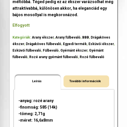
méltóbbá. Téged pedig ez az ékszer varázsolhat még
attraktívabbá, különösen akkor, ha eleganciád egy
bájos mosollyal is megkoronázod.
Elfogyott
Kategóriák:
Arany ékszer
,
Arany fülbevaló
,
BBB
,
Drágaköves
ékszer
,
Drágaköves fülbevaló
,
Egyedi termék
,
Esküvői ékszer
,
Esküvői fülbevaló
,
Fülbevaló
,
Gyémánt ékszer
,
Gyémánt
fülbevaló
,
Rozé arany gyémánt fülbevaló
,
Rozé fülbevaló
Leírás
További információk
-anyag: rozé arany
-finomság: 585 (14k)
-tömeg: 2,71g
-méret: 16,6x8mm