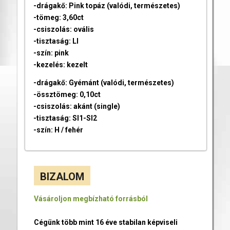
-drágakő: Pink topáz (valódi, természetes)
-tömeg: 3,60ct
-csiszolás: ovális
-tisztaság: LI
-szín: pink
-kezelés: kezelt
-drágakő: Gyémánt (valódi, természetes)
-össztömeg: 0,10ct
-csiszolás: akánt (single)
-tisztaság: SI1-SI2
-szín: H / fehér
BIZALOM
Vásároljon megbízható forrásból
Cégünk több mint 16 éve stabilan képviseli