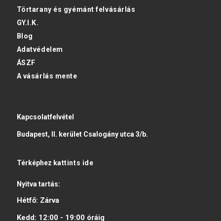
Törtarany és gyémánt felvásárlás
GY.I.K.
Blog
Adatvédelem
ÁSZF
A vásárlás mente
Kapcsolatfelvétel
Budapest, II. kerület Csalogány utca 3/b.
Térképhez
kattints ide
Nyitva tartás:
Hétfő:
Zárva
Kedd:
12:00 - 19:00
óráig