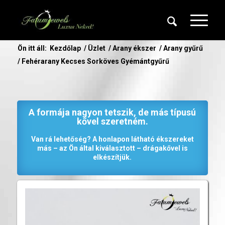
Ön itt áll:
Kezdőlap
/
Üzlet
/
Arany ékszer
/
Arany gyűrű
/
Fehérarany Kecses Sorköves Gyémántgyűrű
A formája nagyon tetszik, de más típusú
kővel szeretném.
Van rá lehetőség? A honlapon látható ékszereket
más – az Ön által kiválasztott – drágakővel is
elkészítjük.