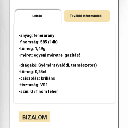
Leírás
További információk
-anyag: fehérarany
-finomság: 585 (14k)
-tömeg: 1,49g
-méret: egyéni méretre igazítás!
-drágakő: Gyémánt (valódi, természetes)
-tömeg: 0,25ct
-csiszolás: briliáns
-tisztaság: VS1
-szín: G / finom fehér
BIZALOM