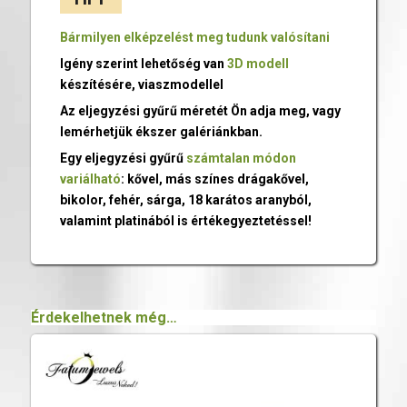
Bármilyen elképzelést meg tudunk valósítani
Igény szerint lehetőség van
3D modell
készítésére, viaszmodellel
Az eljegyzési gyűrű méretét Ön adja meg, vagy
lemérhetjük ékszer galériánkban.
Egy eljegyzési gyűrű
számtalan módon
variálható
: kővel, más színes drágakővel,
bikolor, fehér, sárga, 18 karátos aranyból,
valamint platinából is értékegyeztetéssel!
Érdekelhetnek még…