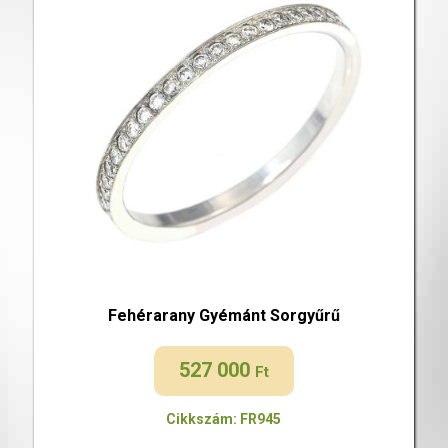
Fehérarany Gyémánt Sorgyűrű
527 000
Ft
Cikkszám: FR945