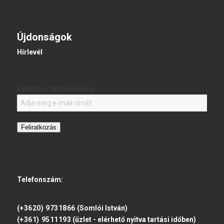
Újdonságok
Hírlevél
Iratkozzon fel hírlevelünkre:
Feliratkozás
Telefonszám:
(+3620) 9731866
(Somlói István)
(+361) 9511193
(üzlet - elérhető nyitva tartási időben)