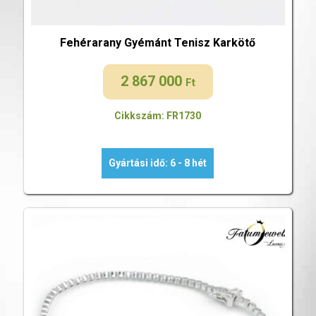
Fehérarany Gyémánt Tenisz Karkötő
2 867 000
Ft
Cikkszám: FR1730
Gyártási idő: 6 - 8 hét