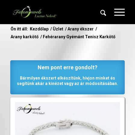
Ön itt áll:
Kezdőlap
/
Üzlet
/
Arany ékszer
/
Arany karkötő
/
Fehérarany Gyémánt Tenisz Karkötő
Nem pont erre gondolt?
Bármilyen ékszert elkészítünk, hívjon minket és
segítünk akár a kinézet vagy az ár módosításában.