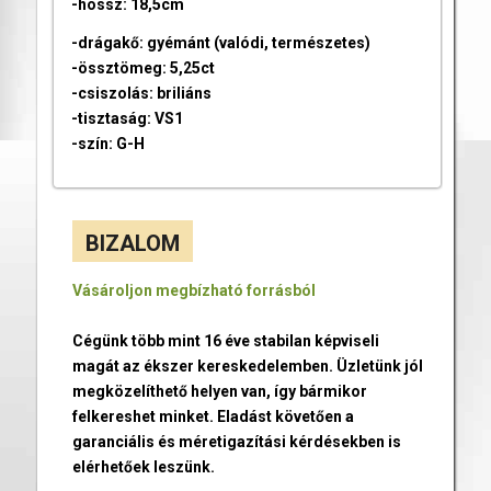
-hossz: 18,5cm
-drágakő: gyémánt (valódi, természetes)
-össztömeg: 5,25ct
-csiszolás: briliáns
-tisztaság: VS1
-szín: G-H
BIZALOM
Vásároljon megbízható forrásból
Cégünk több mint 16 éve stabilan képviseli
magát az ékszer kereskedelemben. Üzletünk jól
megközelíthető helyen van, így bármikor
felkereshet minket. Eladást követően a
garanciális és méretigazítási kérdésekben is
elérhetőek leszünk.