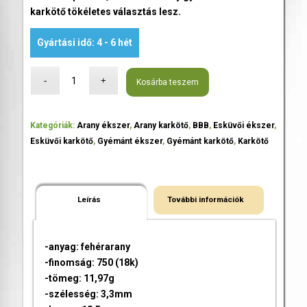
karkötő tökéletes választás lesz.
Gyártási idő: 4 - 6 hét
Kosárba teszem
Kategóriák:
Arany ékszer
,
Arany karkötő
,
BBB
,
Esküvői ékszer
,
Esküvői karkötő
,
Gyémánt ékszer
,
Gyémánt karkötő
,
Karkötő
Leírás
További információk
-anyag: fehérarany
-finomság: 750 (18k)
-tömeg: 11,97g
-szélesség: 3,3mm