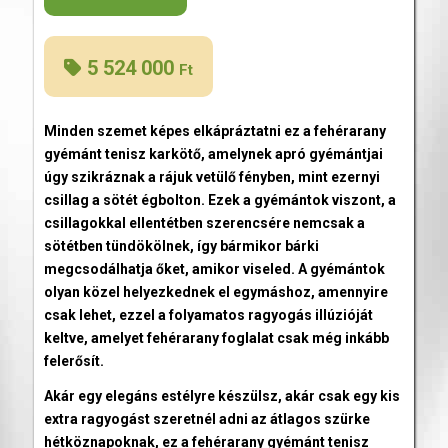
5 524 000
Ft
Minden szemet képes elkápráztatni ez a fehérarany
gyémánt tenisz karkötő, amelynek apró gyémántjai
úgy szikráznak a rájuk vetülő fényben, mint ezernyi
csillag a sötét égbolton. Ezek a gyémántok viszont, a
csillagokkal ellentétben szerencsére nemcsak a
sötétben tündökölnek, így bármikor bárki
megcsodálhatja őket, amikor viseled. A gyémántok
olyan közel helyezkednek el egymáshoz, amennyire
csak lehet, ezzel a folyamatos ragyogás illúzióját
keltve, amelyet fehérarany foglalat csak még inkább
felerősít.
Akár egy elegáns estélyre készülsz, akár csak egy kis
extra ragyogást szeretnél adni az átlagos szürke
hétköznapoknak, ez a fehérarany gyémánt tenisz