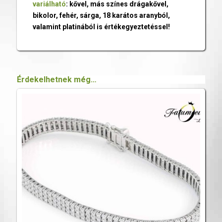
variálható
: kővel, más színes drágakővel,
bikolor, fehér, sárga, 18 karátos aranyból,
valamint platinából is értékegyeztetéssel!
Érdekelhetnek még…