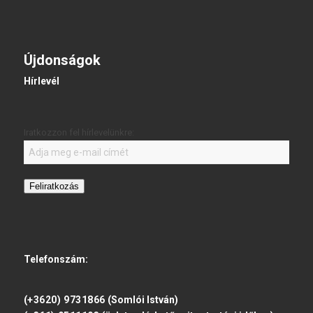
Újdonságok
Hírlevél
Iratkozzon fel hírlevelünkre:
Feliratkozás
Telefonszám:
(+3620) 9731866
(Somlói István)