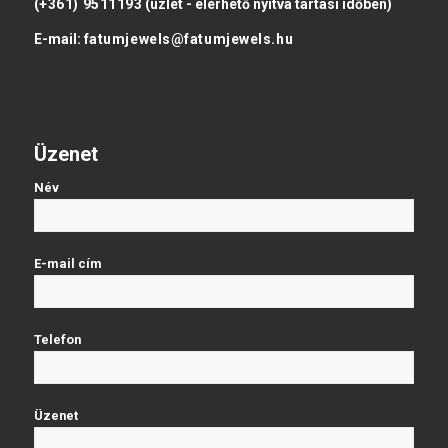
(+361) 9511193
(üzlet - elérhető nyitva tartási időben)
E-mail:
fatumjewels@fatumjewels.hu
Üzenet
Név
E-mail cím
Telefon
Üzenet