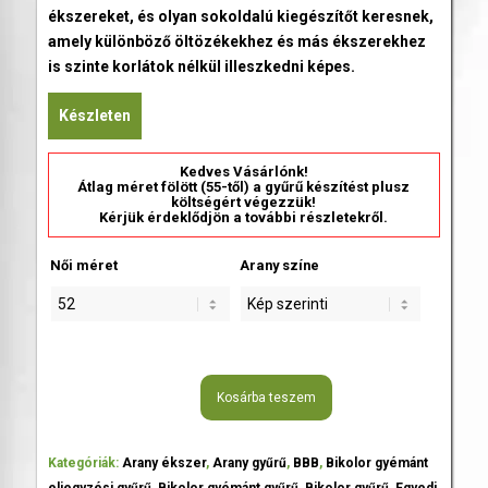
ékszereket, és olyan sokoldalú kiegészítőt keresnek,
amely különböző öltözékekhez és más ékszerekhez
is szinte korlátok nélkül illeszkedni képes.
Készleten
Kedves Vásárlónk!
Átlag méret fölött (55-től) a gyűrű készítést plusz
költségért végezzük!
Kérjük érdeklődjön a további részletekről.
Női méret
Arany színe
Kosárba teszem
Kategóriák:
Arany ékszer
,
Arany gyűrű
,
BBB
,
Bikolor gyémánt
eljegyzési gyűrű
,
Bikolor gyémánt gyűrű
,
Bikolor gyűrű
,
Egyedi