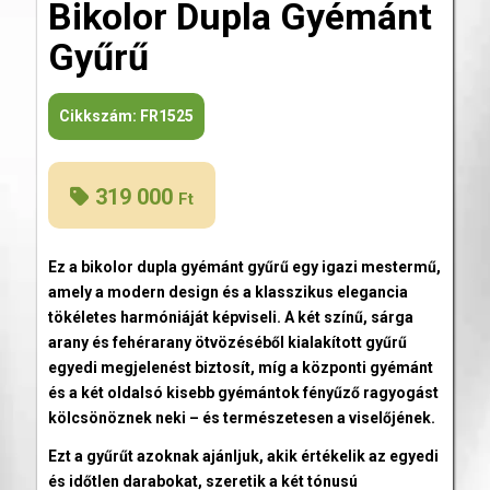
Bikolor Dupla Gyémánt
Gyűrű
Cikkszám:
FR1525
319 000
Ft
Ez a bikolor dupla gyémánt gyűrű egy igazi mestermű,
amely a modern design és a klasszikus elegancia
tökéletes harmóniáját képviseli. A két színű, sárga
arany és fehérarany ötvözéséből kialakított gyűrű
egyedi megjelenést biztosít, míg a központi gyémánt
és a két oldalsó kisebb gyémántok fényűző ragyogást
kölcsönöznek neki – és természetesen a viselőjének.
Ezt a gyűrűt azoknak ajánljuk, akik értékelik az egyedi
és időtlen darabokat, szeretik a két tónusú