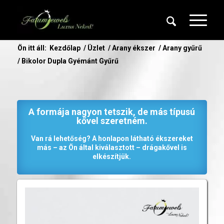
Ön itt áll:
Kezdőlap
/
Üzlet
/
Arany ékszer
/
Arany gyűrű
/
Bikolor Dupla Gyémánt Gyűrű
A formája nagyon tetszik, de más típusú
kővel szeretném.
Van rá lehetőség? A honlapon látható ékszereket
más – az Ön által kiválasztott – drágakővel is
elkészítjük.