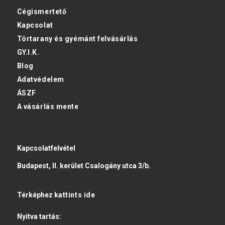
Cégismertető
Kapcsolat
Törtarany és gyémánt felvásárlás
GY.I.K.
Blog
Adatvédelem
ÁSZF
A vásárlás mente
Kapcsolatfelvétel
Budapest, II. kerület Csalogány utca 3/b.
Térképhez
kattints ide
Nyitva tartás: