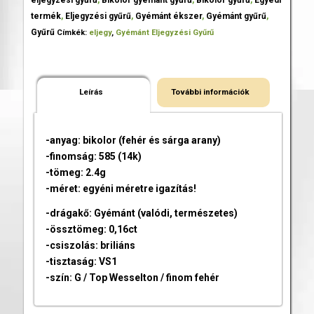
termék
,
Eljegyzési gyűrű
,
Gyémánt ékszer
,
Gyémánt gyűrű
,
Gyűrű
Címkék:
eljegy
,
Gyémánt Eljegyzési Gyűrű
Leírás
További információk
-anyag: bikolor (fehér és sárga arany)
-finomság: 585 (14k)
-tömeg: 2.4g
-méret: egyéni méretre igazítás!
-drágakő: Gyémánt (valódi, természetes)
-össztömeg: 0,16ct
-csiszolás: briliáns
-tisztaság: VS1
-szín: G / Top Wesselton / finom fehér