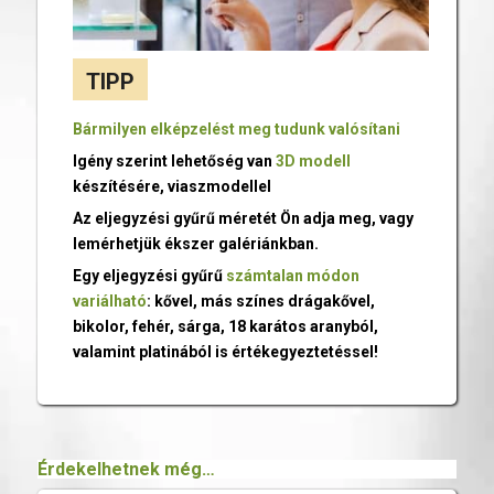
TIPP
Bármilyen elképzelést meg tudunk valósítani
Igény szerint lehetőség van
3D modell
készítésére, viaszmodellel
Az eljegyzési gyűrű méretét Ön adja meg, vagy
lemérhetjük ékszer galériánkban.
Egy eljegyzési gyűrű
számtalan módon
variálható
: kővel, más színes drágakővel,
bikolor, fehér, sárga, 18 karátos aranyból,
valamint platinából is értékegyeztetéssel!
Érdekelhetnek még…