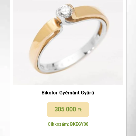
Bikolor Gyémánt Gyűrű
305 000
Ft
Cikkszám: BKEGY08