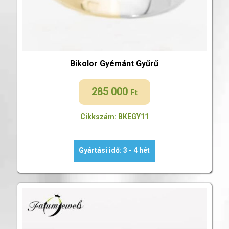
Bikolor Gyémánt Gyűrű
285 000
Ft
Cikkszám: BKEGY11
Gyártási idő: 3 - 4 hét