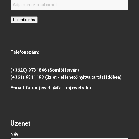
Feliratkozás
Telefonszám:
(+3620) 9731866
(Somlói István)
(+361) 9511193
(üzlet - elérhető nyitva tartási időben)
E-mail:
fatumjewels@fatumjewels.hu
Üzenet
Név