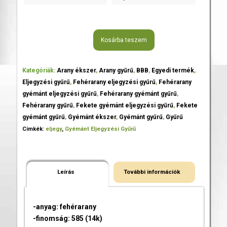
Kosárba teszem
Kategóriák:
Arany ékszer
,
Arany gyűrű
,
BBB
,
Egyedi termék
,
Eljegyzési gyűrű
,
Fehérarany eljegyzési gyűrű
,
Fehérarany
gyémánt eljegyzési gyűrű
,
Fehérarany gyémánt gyűrű
,
Fehérarany gyűrű
,
Fekete gyémánt eljegyzési gyűrű
,
Fekete
gyémánt gyűrű
,
Gyémánt ékszer
,
Gyémánt gyűrű
,
Gyűrű
Címkék:
eljegy
,
Gyémánt Eljegyzési Gyűrű
Leírás
További információk
-anyag: fehérarany
-finomság: 585 (14k)