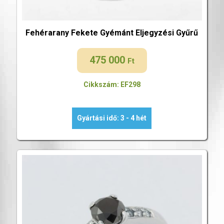
Fehérarany Fekete Gyémánt Eljegyzési Gyűrű
475 000
Ft
Cikkszám: EF298
Gyártási idő: 3 - 4 hét