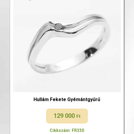
Hullám Fekete Gyémántgyűrű
129 000
Ft
Cikkszám: FR330