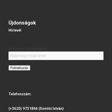
Újdonságok
Hírlevél
Iratkozzon fel hírlevelünkre:
Feliratkozás
Telefonszám:
(+3620) 9731866
(Somlói István)