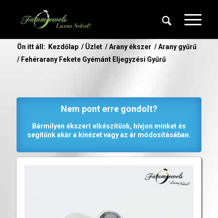
Ön itt áll:
Kezdőlap
/
Üzlet
/
Arany ékszer
/
Arany gyűrű
/
Fehérarany Fekete Gyémánt Eljegyzési Gyűrű
Nem pont erre gondolt?
Bármilyen ékszert elkészítünk, hívjon minket és
segítünk akár a kinézet vagy az ár módosításában.