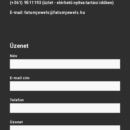
(+361) 9511193
(üzlet - elérhető nyitva tartási időben)
E-mail:
fatumjewels@fatumjewels.hu
Üzenet
Név
E-mail cím
Telefon
Üzenet