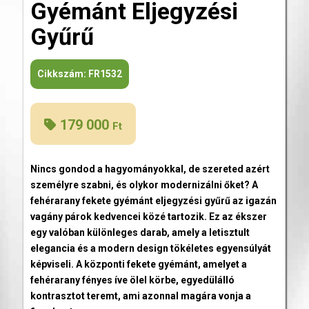
Gyémánt Eljegyzési
Gyűrű
Cikkszám:
FR1532
179 000
Ft
Nincs gondod a hagyományokkal, de szereted azért
személyre szabni, és olykor modernizálni őket? A
fehérarany fekete gyémánt eljegyzési gyűrű az igazán
vagány párok kedvencei közé tartozik. Ez az ékszer
egy valóban különleges darab, amely a letisztult
elegancia és a modern design tökéletes egyensúlyát
képviseli. A központi fekete gyémánt, amelyet a
fehérarany fényes íve ölel körbe, egyedülálló
kontrasztot teremt, ami azonnal magára vonja a