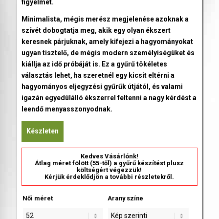
figyelmet.
Minimalista, mégis merész megjelenése azoknak a
szívét dobogtatja meg, akik egy olyan ékszert
keresnek párjuknak, amely kifejezi a hagyományokat
ugyan tisztelő, de mégis modern személyiségüket és
kiállja az idő próbáját is. Ez a gyűrű tökéletes
választás lehet, ha szeretnél egy kicsit eltérni a
hagyományos eljegyzési gyűrűk útjától, és valami
igazán egyedülálló ékszerrel feltenni a nagy kérdést a
leendő menyasszonyodnak.
Készleten
Kedves Vásárlónk!
Átlag méret fölött (55-től) a gyűrű készítést plusz
költségért végezzük!
Kérjük érdeklődjön a további részletekről.
Női méret
Arany színe