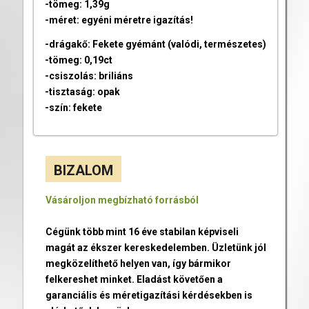
-tömeg: 1,39g
-méret: egyéni méretre igazítás!
-drágakő: Fekete gyémánt (valódi, természetes)
-tömeg: 0,19ct
-csiszolás: briliáns
-tisztaság: opak
-szín: fekete
BIZALOM
Vásároljon megbízható forrásból
Cégünk több mint 16 éve stabilan képviseli
magát az ékszer kereskedelemben. Üzletünk jól
megközelíthető helyen van, így bármikor
felkereshet minket. Eladást követően a
garanciális és méretigazítási kérdésekben is