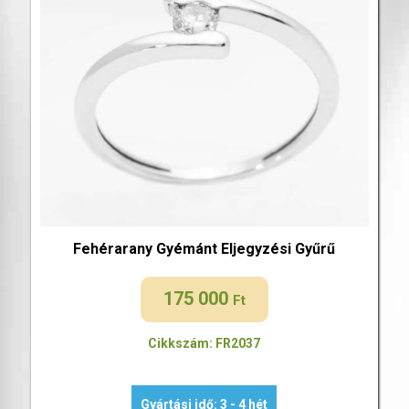
Fehérarany Gyémánt Eljegyzési Gyűrű
175 000
Ft
Cikkszám: FR2037
Gyártási idő: 3 - 4 hét