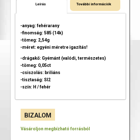
Leírás
További információk
-anyag: fehérarany
-finomság: 585 (14k)
-tömeg: 2,54g
-méret: egyéni méretre igazítás!
-drágakő: Gyémánt (valódi, természetes)
-tömeg: 0,05ct
-csiszolás: briliáns
-tisztaság: SI2
-szín: H / fehér
BIZALOM
Vásároljon megbízható forrásból