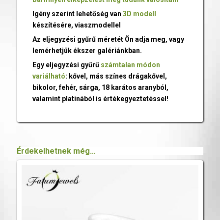
Igény szerint lehetőség van
3D modell
készítésére, viaszmodellel
Az eljegyzési gyűrű méretét Ön adja meg, vagy
lemérhetjük ékszer galériánkban.
Egy eljegyzési gyűrű
számtalan módon
variálható
: kővel, más színes drágakővel,
bikolor, fehér, sárga, 18 karátos aranyból,
valamint platinából is értékegyeztetéssel!
Érdekelhetnek még…