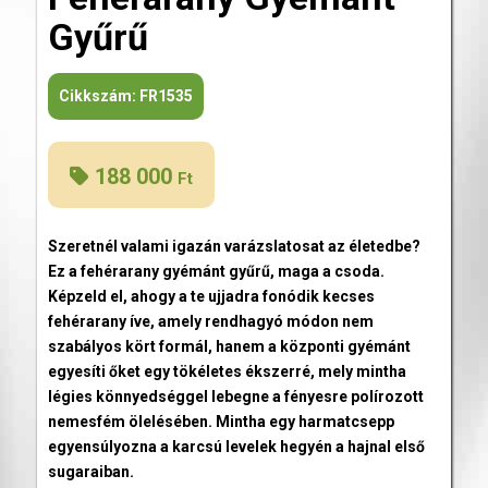
Gyűrű
Cikkszám:
FR1535
188 000
Ft
Szeretnél valami igazán varázslatosat az életedbe?
Ez a fehérarany gyémánt gyűrű, maga a csoda.
Képzeld el, ahogy a te ujjadra fonódik kecses
fehérarany íve, amely rendhagyó módon nem
szabályos kört formál, hanem a központi gyémánt
egyesíti őket egy tökéletes ékszerré, mely mintha
légies könnyedséggel lebegne a fényesre polírozott
nemesfém ölelésében. Mintha egy harmatcsepp
egyensúlyozna a karcsú levelek hegyén a hajnal első
sugaraiban.