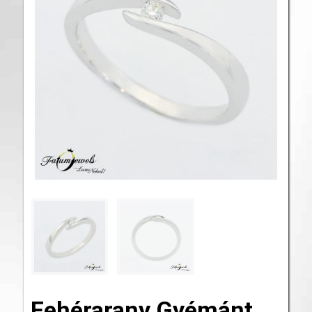
Fehérarany Gyémánt