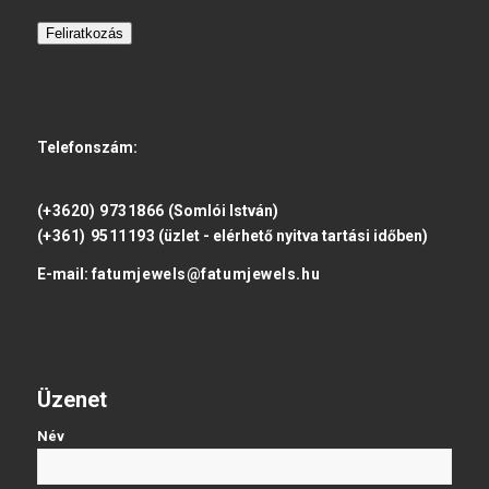
Feliratkozás
Telefonszám:
(+3620) 9731866
(Somlói István)
(+361) 9511193
(üzlet - elérhető nyitva tartási időben)
E-mail:
fatumjewels@fatumjewels.hu
Üzenet
Név