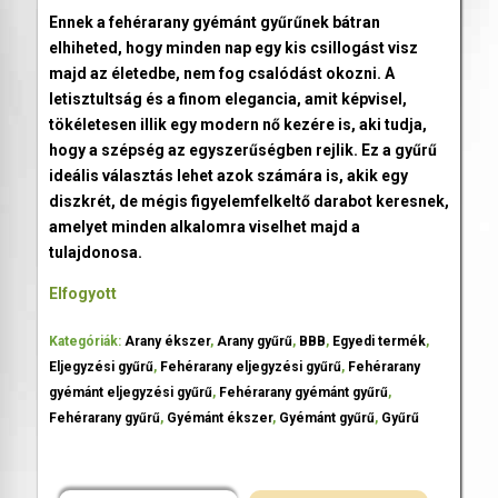
Ennek a fehérarany gyémánt gyűrűnek bátran
elhiheted, hogy minden nap egy kis csillogást visz
majd az életedbe, nem fog csalódást okozni. A
letisztultság és a finom elegancia, amit képvisel,
tökéletesen illik egy modern nő kezére is, aki tudja,
hogy a szépség az egyszerűségben rejlik. Ez a gyűrű
ideális választás lehet azok számára is, akik egy
diszkrét, de mégis figyelemfelkeltő darabot keresnek,
amelyet minden alkalomra viselhet majd a
tulajdonosa.
Elfogyott
Kategóriák:
Arany ékszer
,
Arany gyűrű
,
BBB
,
Egyedi termék
,
Eljegyzési gyűrű
,
Fehérarany eljegyzési gyűrű
,
Fehérarany
gyémánt eljegyzési gyűrű
,
Fehérarany gyémánt gyűrű
,
Fehérarany gyűrű
,
Gyémánt ékszer
,
Gyémánt gyűrű
,
Gyűrű