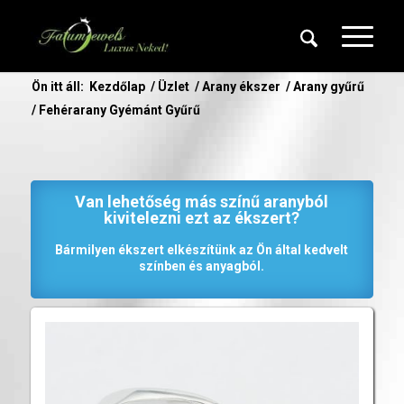
Ön itt áll:
Kezdőlap
/
Üzlet
/
Arany ékszer
/
Arany gyűrű
/
Fehérarany Gyémánt Gyűrű
Van lehetőség más színű aranyból
kivitelezni ezt az ékszert?
Bármilyen ékszert elkészítünk az Ön által kedvelt
színben és anyagból.