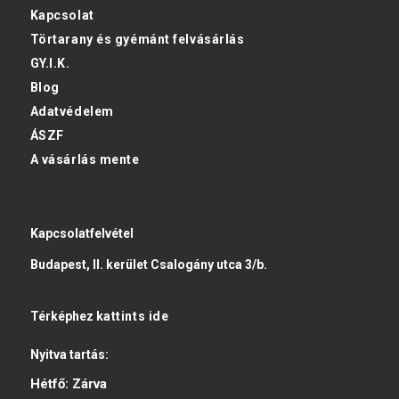
Kapcsolat
Törtarany és gyémánt felvásárlás
GY.I.K.
Blog
Adatvédelem
ÁSZF
A vásárlás mente
Kapcsolatfelvétel
Budapest, II. kerület Csalogány utca 3/b.
Térképhez
kattints ide
Nyitva tartás:
Hétfő:
Zárva