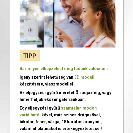
TIPP
Bármilyen elképzelést meg tudunk valósítani
Igény szerint lehetőség van
3D modell
készítésére, viaszmodellel
Az eljegyzési gyűrű méretét Ön adja meg, vagy
lemérhetjük ékszer galériánkban.
Egy eljegyzési gyűrű
számtalan módon
variálható
: kővel, más színes drágakővel,
bikolor, fehér, sárga, 18 karátos aranyból,
valamint platinából is értékegyeztetéssel!