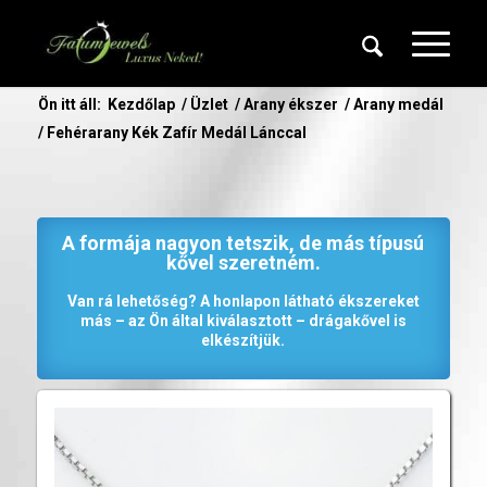
Ön itt áll:
Kezdőlap
/
Üzlet
/
Arany ékszer
/
Arany medál
/
Fehérarany Kék Zafír Medál Lánccal
A formája nagyon tetszik, de más típusú
kővel szeretném.
Van rá lehetőség? A honlapon látható ékszereket
más – az Ön által kiválasztott – drágakővel is
elkészítjük.