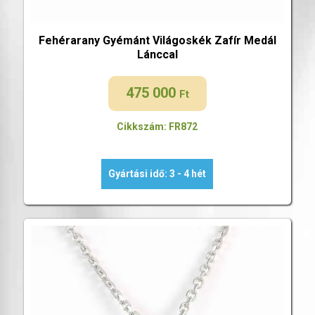
Fehérarany Gyémánt Világoskék Zafír Medál
Lánccal
475 000
Ft
Cikkszám: FR872
Gyártási idő: 3 - 4 hét