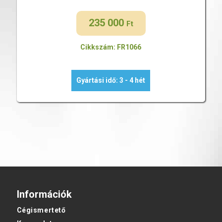
235 000
Ft
Cikkszám: FR1066
Gyártási idő: 3 - 4 hét
Információk
Cégismertető