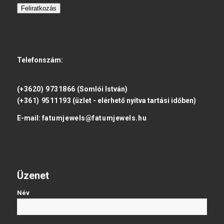
Feliratkozás
Telefonszám:
(+3620) 9731866
(Somlói István)
(+361) 9511193
(üzlet - elérhető nyitva tartási időben)
E-mail:
fatumjewels@fatumjewels.hu
Üzenet
Név