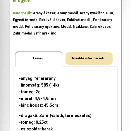
Elfogyott
Kategóriák:
Arany ékszer
,
Arany medál
,
Arany nyaklánc
,
BBB
,
Egyedi termék
,
Esküvői ékszer
,
Esküvői medál
,
Fehérarany
medál
,
Fehérarany nyaklánc
,
Medál
,
Nyaklánc
,
Zafír ékszer
,
Zafír medál
,
Zafír nyaklánc
Leírás
További információk
-anyag: fehérarany
-finomság: 585 (14k)
-tömeg: 2g
-méret: 4,9×4,9mm
-lánc hossz: 45,5cm
-drágakő: Zafír (valódi, természetes)
-tömeg: 0,25ct
-csiszolás: kerek