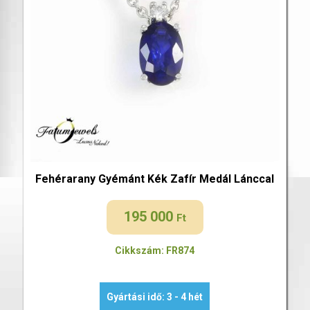
Fehérarany Gyémánt Kék Zafír Medál Lánccal
195 000
Ft
Cikkszám: FR874
Gyártási idő: 3 - 4 hét