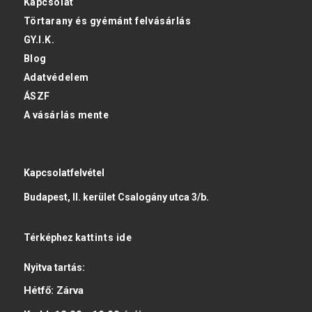
Kapcsolat
Törtarany és gyémánt felvásárlás
GY.I.K.
Blog
Adatvédelem
ÁSZF
A vásárlás mente
Kapcsolatfelvétel
Budapest, II. kerület Csalogány utca 3/b.
Térképhez
kattints ide
Nyitva tartás:
Hétfő:
Zárva