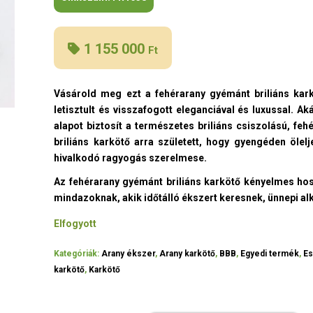
1 155 000
Ft
Vásárold meg ezt a fehérarany gyémánt briliáns kark
letisztult és visszafogott eleganciával és luxussal. A
alapot biztosít a természetes briliáns csiszolású, fe
briliáns karkötő arra született, hogy gyengéden ölel
hivalkodó ragyogás szerelmese.
Az fehérarany gyémánt briliáns karkötő kényelmes hoss
mindazoknak, akik időtálló ékszert keresnek, ünnepi a
Elfogyott
Kategóriák:
Arany ékszer
,
Arany karkötő
,
BBB
,
Egyedi termék
,
Es
karkötő
,
Karkötő