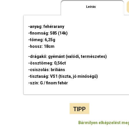
Leírás
-anyag: fehérarany
-finomság: 585 (14k)
-tömeg: 6,25g
-hossz: 18cm
-drágakő: gyémánt (valódi, természetes)
-össztömeg: 0,56ct
-csiszolás: briliáns
-tisztaság: VS1 (tiszta, jó minőségű)
-szín: G / finom fehér
TIPP
Bármilyen elképzelést meg