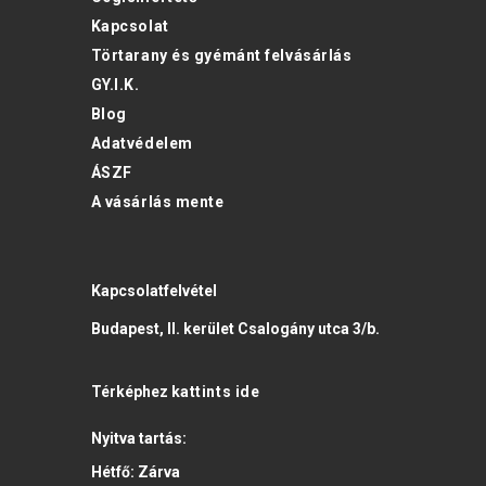
Kapcsolat
Törtarany és gyémánt felvásárlás
GY.I.K.
Blog
Adatvédelem
ÁSZF
A vásárlás mente
Kapcsolatfelvétel
Budapest, II. kerület Csalogány utca 3/b.
Térképhez
kattints ide
Nyitva tartás:
Hétfő:
Zárva