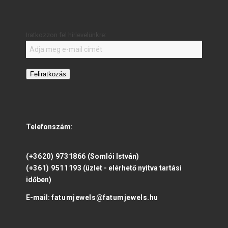
Iratkozzon fel hírlevelünkre:
Feliratkozás
Telefonszám:
(+3620) 9731866
(Somlói István)
(+361) 9511193
(üzlet - elérhető nyitva tartási
időben)
E-mail:
fatumjewels@fatumjewels.hu