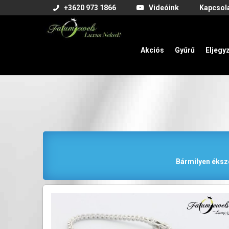
+3620 973 1866
Videóink
Kapcsol
Akciós
Gyűrű
Eljegy
Bármilyen éksze