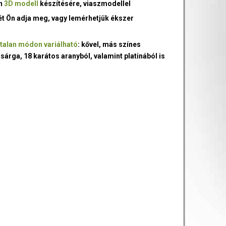
an
3D modell
készítésére, viaszmodellel
ét Ön adja meg, vagy lemérhetjük ékszer
talan módon variálható
: kővel, más színes
 sárga, 18 karátos aranyból, valamint platinából is