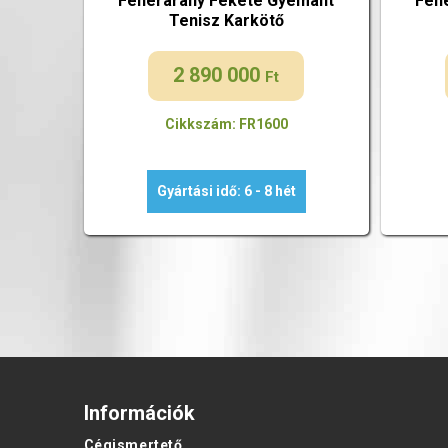
Fehérarany Fekete Gyémánt
Feh
Tenisz Karkötő
2 890 000
Ft
Cikkszám: FR1600
Gyártási idő: 6 - 8 hét
Információk
Cégismertető