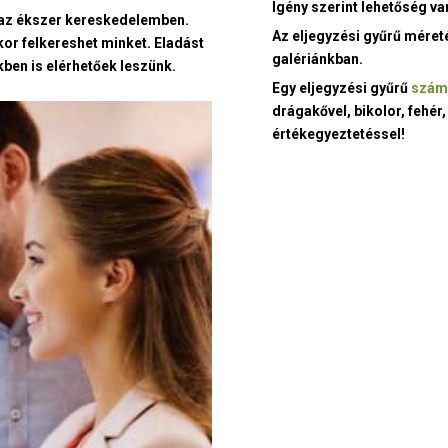
Igény szerint lehetőség v
t az ékszer kereskedelemben.
Az eljegyzési gyűrű méret
kor felkereshet minket. Eladást
galériánkban.
ben is elérhetőek leszünk.
Egy eljegyzési gyűrű
szám
drágakővel, bikolor, fehér,
értékegyeztetéssel!