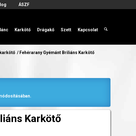
log
ÁSZF
lánc
Karkötő
Drágakő
Szett
Kapcsolat
 karkötő
/
Fehérarany Gyémánt Briliáns Karkötő
r módosításában.
liáns Karkötő