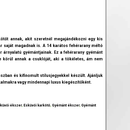
ötőt annak, akit szeretnél megajándékozni egy kis
kár saját magadnak is. A 14 karátos fehérarany méltó
hér árnyalatú gyémántjainak. Ez a fehérarany gyémánt
je körül annak a csuklóját, aki a tökéletes, ám nem
zban és kifinomult stílusjegyekkel készült. Ajánljuk
lkalmakra vagy mindennapi luxus kiegészítőként.
küvői ékszer
,
Esküvői karkötő
,
Gyémánt ékszer
,
Gyémánt