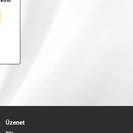
rkötő
Üzenet
Név