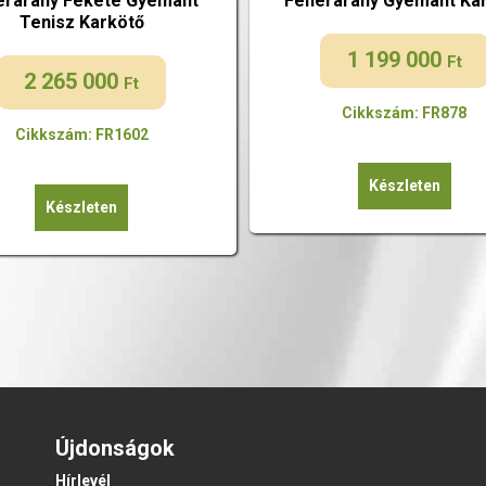
érarany Fekete Gyémánt
Fehérarany Gyémánt Ka
Tenisz Karkötő
1 199 000
Ft
2 265 000
Ft
Cikkszám: FR878
Cikkszám: FR1602
Készleten
Készleten
Újdonságok
Hírlevél