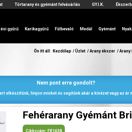
at
Törtarany és gyémánt felvásárlás
GY.I.K.
Ékszerb
zési gyűrű
Karikagyűrű
Fülbevaló
Medál
Gyémánt
Nyak
Ön itt áll:
Kezdőlap
/
Üzlet
/
Arany ékszer
/
Arany
Nem pont erre gondolt?
rt elkészítünk, hívjon minket és segítünk akár a kinézet vagy az á
Fehérarany Gyémánt Bri
Cikkszám:
FR1638