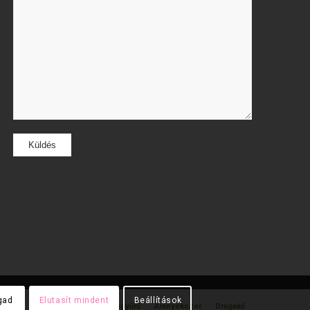
gad
Elutasít mindent
Beállítások
gyűrű
Gyémánt gyűrű
Karikagyűrű
Aranyékszer
Drágakő