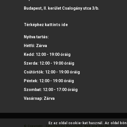
Budapest, II. kerület Csalogány utca 3/b.
Térképhez
kattints ide
Nyitva tartás:
Hétfő:
Zárva
Kedd:
12:00 - 19:00
óráig
Szerda:
12:00 - 19:00
óráig
Csütörtök:
12:00 - 19:00
óráig
Péntek:
12:00 - 19:00
óráig
Szombat:
12:00 - 17:00
óráig
Vasárnap:
Zárva
Ez az oldal cookie-kat használ. Az oldal bö
© Copyright - Fatumjewels
Készítette: Web and Seo KFT.