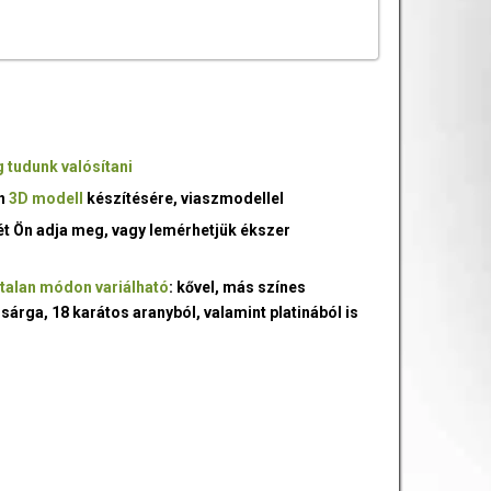
 tudunk valósítani
an
3D modell
készítésére, viaszmodellel
ét Ön adja meg, vagy lemérhetjük ékszer
talan módon variálható
: kővel, más színes
 sárga, 18 karátos aranyból, valamint platinából is