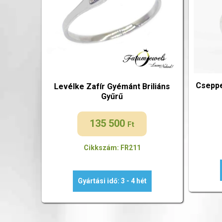
Cseppe
Levélke Zafír Gyémánt Briliáns
Gyűrű
135 500
Ft
Cikkszám: FR211
Gyártási idő: 3 - 4 hét