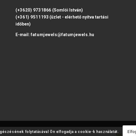
(+3620) 9731866
(Somlói István)
(+361) 9511193
(üzlet - elérhető nyitva tartási
időben)
E-mail:
fatumjewels@fatumjewels.hu
ngészésének folytatásával Ön elfogadja a cookie-k használatát.
Elfo
Eljegyzési 