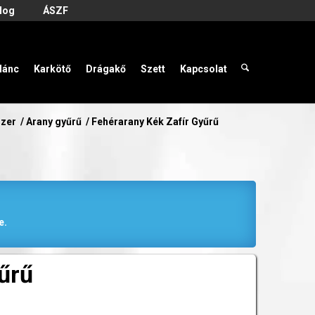
log
ÁSZF
lánc
Karkötő
Drágakő
Szett
Kapcsolat
szer
/
Arany gyűrű
/
Fehérarany Kék Zafír Gyűrű
e.
űrű