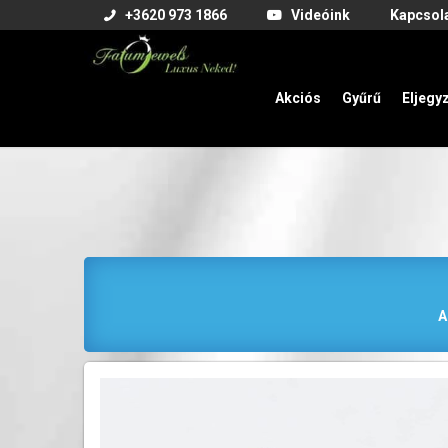
+3620 973 1866
Videóink
Kapcsol
Akciós
Gyűrű
Eljegy
A