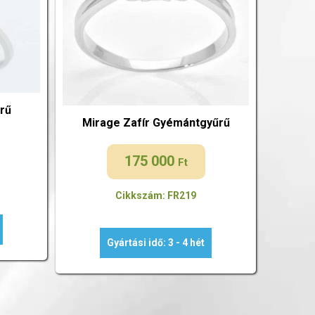
űrű
Mirage Zafír Gyémántgyűrű
175 000
Ft
Cikkszám: FR219
Gyártási idő: 3 - 4 hét