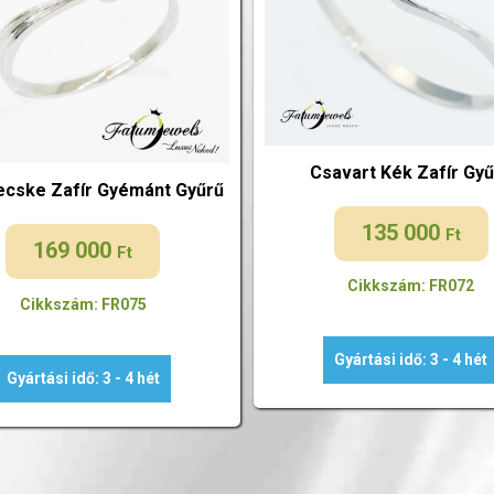
Csavart Kék Zafír Gy
cske Zafír Gyémánt Gyűrű
135 000
Ft
169 000
Ft
Cikkszám: FR072
Cikkszám: FR075
Gyártási idő: 3 - 4 hét
Gyártási idő: 3 - 4 hét