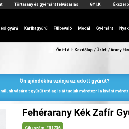
at
Törtarany és gyémánt felvásárlás
GY.I.K.
Ékszerb
zési gyűrű
Karikagyűrű
Fülbevaló
Medál
Gyémánt
Nyak
Ön itt áll:
Kezdőlap
/
Üzlet
/
Arany ék
Ön ajándékba szánja az adott gyűrűt?
 nálunk vásárolt gyűrűt utólag is át tudjuk méretezni a kívánt méretr
Fehérarany Kék Zafír Gy
Cikkszám:
FR1736