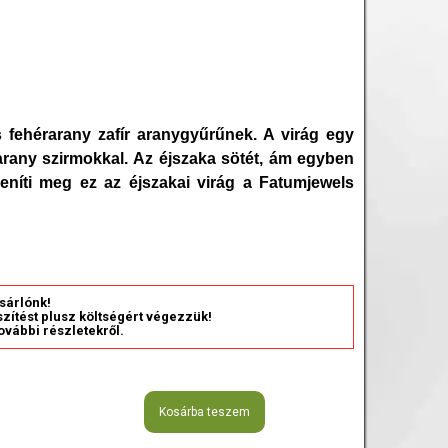
 fehérarany zafír aranygyűrűnek. A virág egy
rarany szirmokkal. Az éjszaka sötét, ám egyben
leníti meg ez az éjszakai virág a Fatumjewels
sárlónk!
észítést plusz költségért végezzük!
ovábbi részletekről.
Kosárba teszem