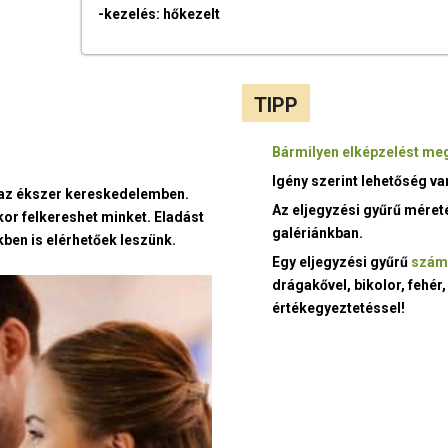
-kezelés: hőkezelt
TIPP
Bármilyen elképzelést meg
Igény szerint lehetőség v
t az ékszer kereskedelemben.
Az eljegyzési gyűrű méret
kor felkereshet minket. Eladást
galériánkban.
ben is elérhetőek leszünk.
Egy eljegyzési gyűrű
szám
drágakővel, bikolor, fehér,
értékegyeztetéssel!