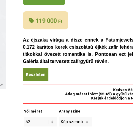
119 000
Ft
Az éjszaka virága a dísze ennek a Fatumjewels
0,172 karátos kerek csiszolású éjkék zafír fehé
titkokkal övezett romantika is. Pontosan ezt je
Galéria által tervezett zafírgyűrű révén.
Készleten
Kedves Vá
Átlag méret fölött (55-től) a gyűrű k
Kérjük érdeklődjön a t
Női méret
Arany színe