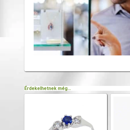
Érdekelhetnek még…