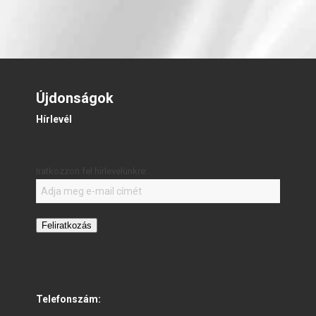
Újdonságok
Hírlevél
Iratkozzon fel hírlevelünkre:
Feliratkozás
Telefonszám: