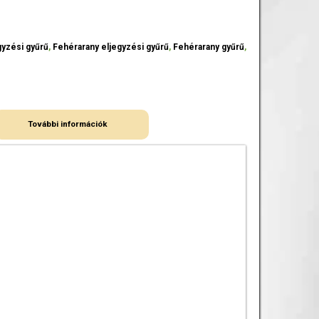
gyzési gyűrű
,
Fehérarany eljegyzési gyűrű
,
Fehérarany gyűrű
,
További információk