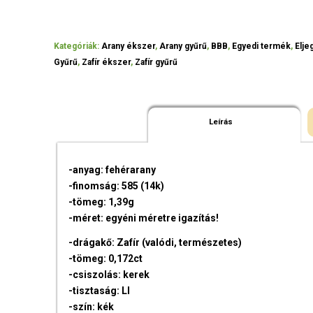
Kategóriák:
Arany ékszer
,
Arany gyűrű
,
BBB
,
Egyedi termék
,
Elje
Gyűrű
,
Zafír ékszer
,
Zafír gyűrű
Leírás
-anyag: fehérarany
-finomság: 585 (14k)
-tömeg: 1,39g
-méret: egyéni méretre igazítás!
-drágakő: Zafír (valódi, természetes)
-tömeg: 0,172ct
-csiszolás: kerek
-tisztaság: LI
-szín: kék