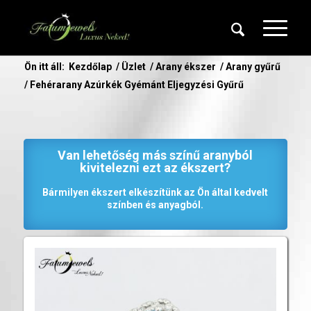
Ön itt áll:
Kezdőlap
/
Üzlet
/
Arany ékszer
/
Arany gyűrű
/
Fehérarany Azúrkék Gyémánt Eljegyzési Gyűrű
Van lehetőség más színű aranyból
kivitelezni ezt az ékszert?
Bármilyen ékszert elkészítünk az Ön által kedvelt
színben és anyagból.