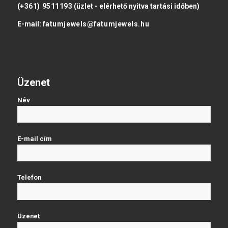
(+361) 9511193
(üzlet - elérhető nyitva tartási időben)
E-mail:
fatumjewels@fatumjewels.hu
Üzenet
Név
E-mail cím
Telefon
Üzenet