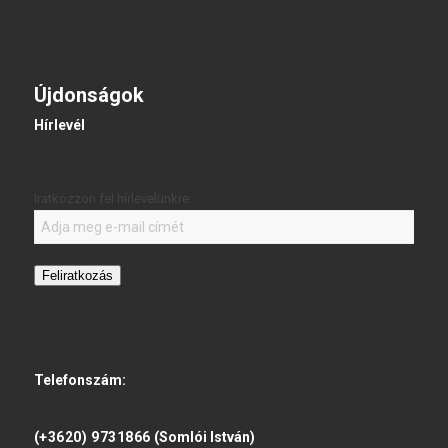
Újdonságok
Hírlevél
Iratkozzon fel hírlevelünkre:
Feliratkozás
Telefonszám:
(+3620) 9731866
(Somlói István)