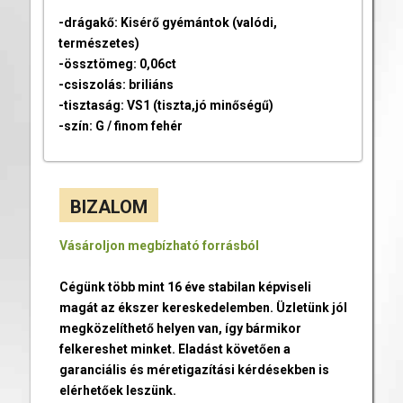
-drágakő: Kisérő gyémántok (valódi,
természetes)
-össztömeg: 0,06ct
-csiszolás: briliáns
-tisztaság: VS1 (tiszta,jó minőségű)
-szín: G / finom fehér
BIZALOM
Vásároljon megbízható forrásból
Cégünk több mint 16 éve stabilan képviseli
magát az ékszer kereskedelemben. Üzletünk jól
megközelíthető helyen van, így bármikor
felkereshet minket. Eladást követően a
garanciális és méretigazítási kérdésekben is
elérhetőek leszünk.