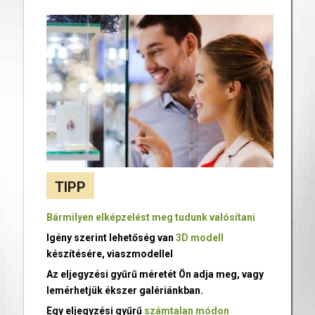
TIPP
Bármilyen elképzelést meg tudunk valósítani
Igény szerint lehetőség van
3D modell
készítésére, viaszmodellel
Az eljegyzési gyűrű méretét Ön adja meg, vagy
lemérhetjük ékszer galériánkban.
Egy eljegyzési gyűrű
számtalan módon