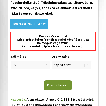
figyelemfelkeltővé. Tökéletes választás eljegyzésre,
évfordulóra, vagy ajándékba valakinek, aki értékeli a
ritka és egyedi ékszereket.
Gyártási idő: 3 - 4 hét
Kedves Vásárlónk!
Átlag méret fölött (55-től) a gyűrű készítést plusz
költségért végezzük!
Kérjük érdeklődjön a további részletekről.
Női méret
Arany színe
Kosárba teszem
Kategóriák:
Arany ékszer
,
Arany gyűrű
,
BBB
,
Eljegyzési gyűrű
,
Esküvői ékszer
,
Esküvői gyűrű
,
Fehérarany eljegyzési gyűrű
,