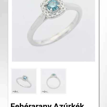
Fehérarany Azúrkék