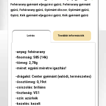
Fehérarany gyémánt eljegyzési gyűrű
,
Fehérarany gyémánt
gyűrű
,
Fehérarany gyűrű
,
Gyémánt ékszer
,
Gyémánt gyűrű
,
Gyűrű
,
Kék gyémánt eljegyzési gyűrű
,
Kék gyémánt gyűrű
Leírás
További információk
-anyag: fehérarany
-finomság: 585 (14k)
-tömeg: 2,78g
-méret: egyéni méretre igazítás!
-drágakő: Center gyémánt (valódi, természetes)
-össztömeg: 0,19ct
-csiszolás: briliáns
-tisztaság: VS1
-szín: azúrkék
-kezelés: kezelt