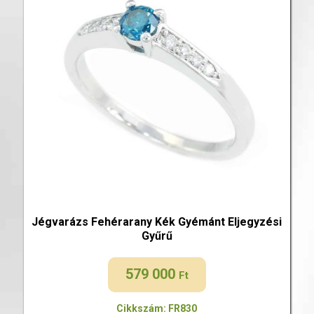
Jégvarázs Fehérarany Kék Gyémánt Eljegyzési
Gyűrű
579 000
Ft
Cikkszám: FR830