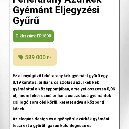
Gyémánt Eljegyzési
Gyűrű
Cikkszám:
FR1800
589 000
Ft
Ez a lenyűgöző fehérarany kék gyémánt gyűrű egy
0,19 karátos, briliáns csiszolású azúrkék kék
gyémánttal a középpontjában, amelyet összesen 0,06
ct, finom fehér színű briliáns csiszolású gyémántok
csillogó sora ölel körül, keretet adva a központi
kőnek.
Az elegáns design és a gyönyörű azúrkék gyémánt
teszi ezt a gyűrűt igazán különlegessé és