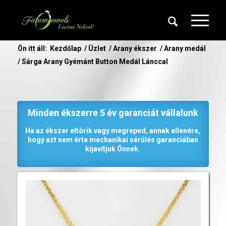
Ön itt áll:
Kezdőlap
/
Üzlet
/
Arany ékszer
/
Arany medál
/
Sárga Arany Gyémánt Button Medál Lánccal
Minden ékszerre 5 év garanciát vállalunk
Ha az ékszer eltörik vagy megreped, annak ellenére,
hogy azt nem érte mechanikai sérülés garanciában
kijavítjuk Önnek.