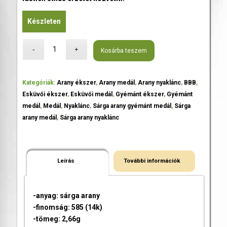
Készleten
Kosárba teszem
Kategóriák:
Arany ékszer
,
Arany medál
,
Arany nyaklánc
,
BBB
,
Esküvői ékszer
,
Esküvői medál
,
Gyémánt ékszer
,
Gyémánt
medál
,
Medál
,
Nyaklánc
,
Sárga arany gyémánt medál
,
Sárga
arany medál
,
Sárga arany nyaklánc
Leírás
További információk
-anyag: sárga arany
-finomság: 585 (14k)
-tömeg: 2,66g