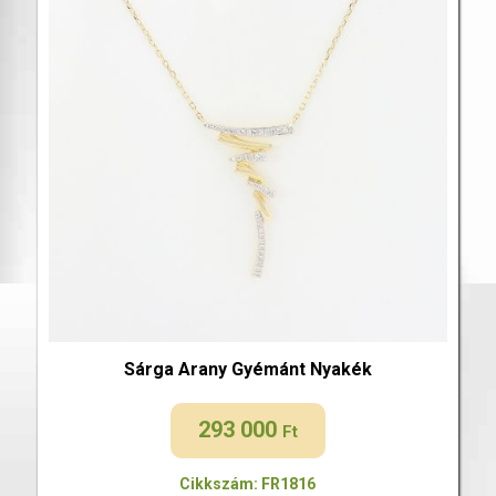
Sárga Arany Gyémánt Nyakék
293 000
Ft
Cikkszám: FR1816