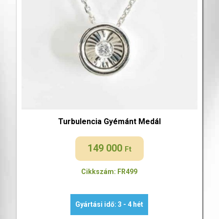
Turbulencia Gyémánt Medál
149 000
Ft
Cikkszám: FR499
Gyártási idő: 3 - 4 hét