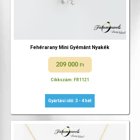
Fehérarany Mini Gyémánt Nyakék
209 000
Ft
Cikkszám: FR1121
Gyártási idő: 3 - 4 hét