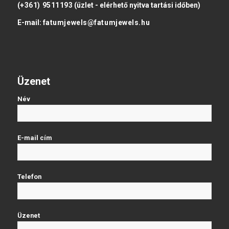
(+361) 9511193
(üzlet - elérhető nyitva tartási időben)
E-mail:
fatumjewels@fatumjewels.hu
Üzenet
Név
E-mail cím
Telefon
Üzenet