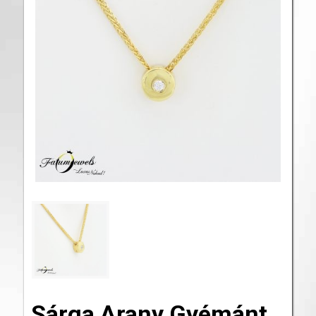
Sárga Arany Gyémánt