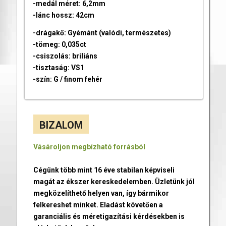
-medál méret: 6,2mm
-lánc hossz: 42cm
-drágakő: Gyémánt (valódi, természetes)
-tömeg: 0,035ct
-csiszolás: briliáns
-tisztaság: VS1
-szín: G / finom fehér
BIZALOM
Vásároljon megbízható forrásból
Cégünk több mint 16 éve stabilan képviseli
magát az ékszer kereskedelemben. Üzletünk jól
megközelíthető helyen van, így bármikor
felkereshet minket. Eladást követően a
garanciális és méretigazítási kérdésekben is