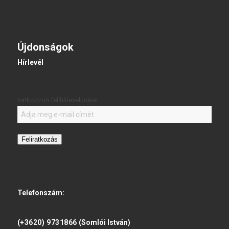
Újdonságok
Hírlevél
Iratkozzon fel hírlevelünkre:
Feliratkozás
Telefonszám:
(+3620) 9731866
(Somlói István)