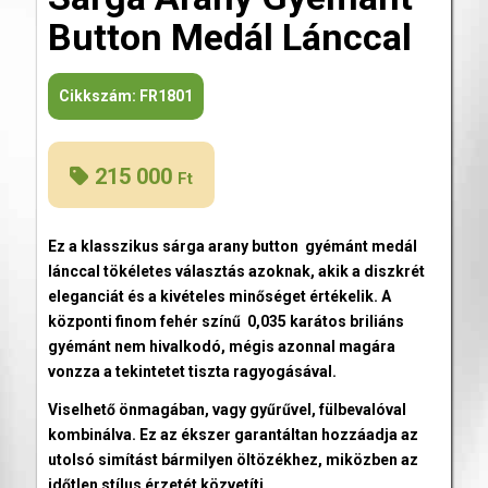
Button Medál Lánccal
Cikkszám:
FR1801
215 000
Ft
Ez a klasszikus sárga arany button gyémánt medál
lánccal tökéletes választás azoknak, akik a diszkrét
eleganciát és a kivételes minőséget értékelik. A
központi finom fehér színű 0,035 karátos briliáns
gyémánt nem hivalkodó, mégis azonnal magára
vonzza a tekintetet tiszta ragyogásával.
Viselhető önmagában, vagy gyűrűvel, fülbevalóval
kombinálva. Ez az ékszer garantáltan hozzáadja az
utolsó simítást bármilyen öltözékhez, miközben az
időtlen stílus érzetét közvetíti.