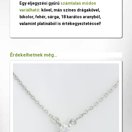
Egy eljegyzési gyűrű
számtalan módon
variálható
: kővel, más színes drágakővel,
bikolor, fehér, sárga, 18 karátos aranyból,
valamint platinából is értékegyeztetéssel!
Érdekelhetnek még…