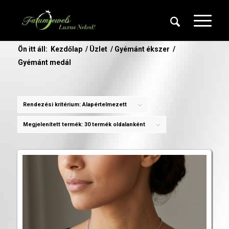
Ön itt áll:
Kezdőlap
/
Üzlet
/
Gyémánt ékszer
/
Gyémánt medál
Rendezési kritérium:
Alapértelmezett
Megjelenített termék:
30 termék oldalanként