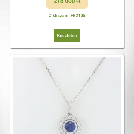
218 000
Ft
Cikkszám: FR2105
Készleten