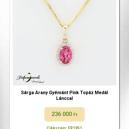
Sárga Arany Gyémánt Pink Topáz Medál
Lánccal
236 000
Ft
Cikkszám: FR1951