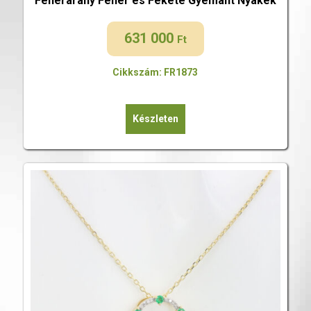
Fehérarany Fehér és Fekete Gyémánt Nyakék
631 000
Ft
Cikkszám: FR1873
Készleten