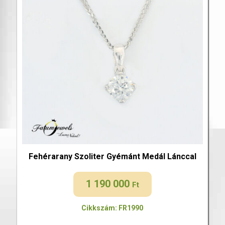
Fehérarany Szoliter Gyémánt Medál Lánccal
1 190 000
Ft
Cikkszám: FR1990