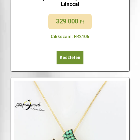
Lánccal
329 000
Ft
Cikkszám: FR2106
Készleten