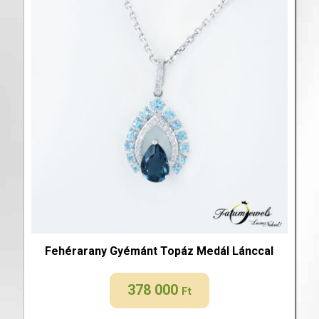
Fehérarany Gyémánt Topáz Medál Lánccal
378 000
Ft