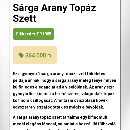
Sárga Arany Topáz
Szett
Cikkszám:
FR1805
364 000
Ft
Ez a gyönyörű sárga arany topáz
szett tökéletes
példája annak, hogy a sárga arany meleg fénye milyen
különleges eleganciát ad a viselőjének. Az arany szín
gyönyörűen kiemeli a természetes, világoskék topáz
kő finom csillogását. A fantázia csiszolású kövek
egyszerre visszafogottak és mégis elbűvölőek.
A sárga arany topáz szett tartalma egy kifinomult
medál elegáns lánccal, valamint a hozzá illő fülbevaló