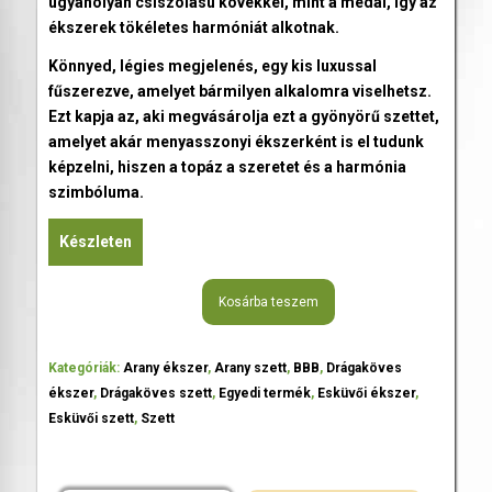
ugyanolyan csiszolású kövekkel, mint a medál, így az
ékszerek tökéletes harmóniát alkotnak.
Könnyed, légies megjelenés, egy kis luxussal
fűszerezve, amelyet bármilyen alkalomra viselhetsz.
Ezt kapja az, aki megvásárolja ezt a gyönyörű szettet,
amelyet akár menyasszonyi ékszerként is el tudunk
képzelni, hiszen a topáz a szeretet és a harmónia
szimbóluma.
Készleten
Kosárba teszem
Kategóriák:
Arany ékszer
,
Arany szett
,
BBB
,
Drágaköves
ékszer
,
Drágaköves szett
,
Egyedi termék
,
Esküvői ékszer
,
Esküvői szett
,
Szett