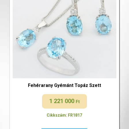
Fehérarany Gyémánt Topáz Szett
1 221 000
Ft
Cikkszám: FR1817