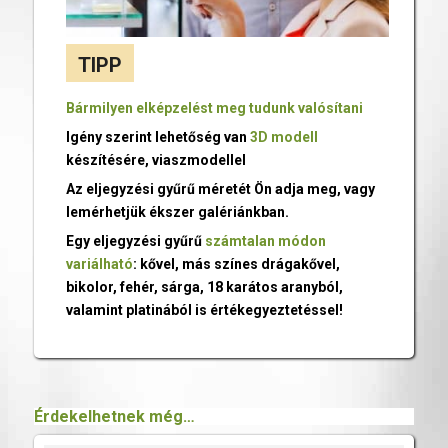
TIPP
Bármilyen elképzelést meg tudunk valósítani
Igény szerint lehetőség van
3D modell
készítésére, viaszmodellel
Az eljegyzési gyűrű méretét Ön adja meg, vagy
lemérhetjük ékszer galériánkban.
Egy eljegyzési gyűrű
számtalan módon
variálható
: kővel, más színes drágakővel,
bikolor, fehér, sárga, 18 karátos aranyból,
valamint platinából is értékegyeztetéssel!
Érdekelhetnek még…