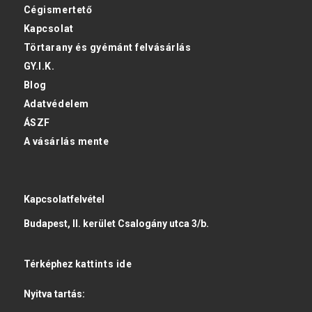
Cégismertető
Kapcsolat
Törtarany és gyémánt felvásárlás
GY.I.K.
Blog
Adatvédelem
ÁSZF
A vásárlás mente
Kapcsolatfelvétel
Budapest, II. kerület Csalogány utca 3/b.
Térképhez
kattints ide
Nyitva tartás: