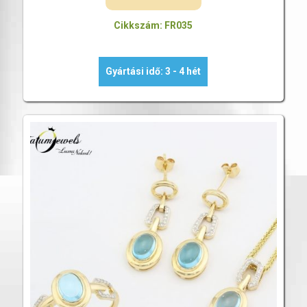
Cikkszám: FR035
Gyártási idő: 3 - 4 hét