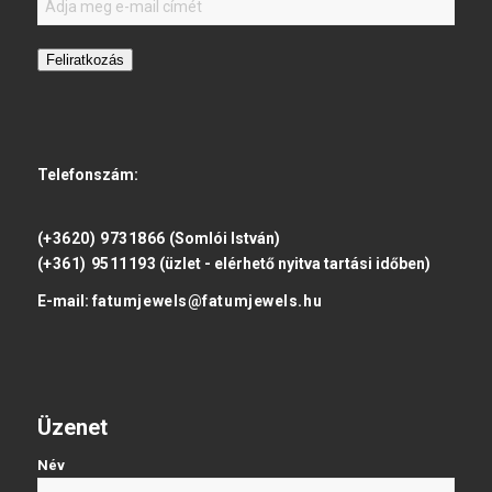
Feliratkozás
Telefonszám:
(+3620) 9731866
(Somlói István)
(+361) 9511193
(üzlet - elérhető nyitva tartási időben)
E-mail:
fatumjewels@fatumjewels.hu
Üzenet
Név