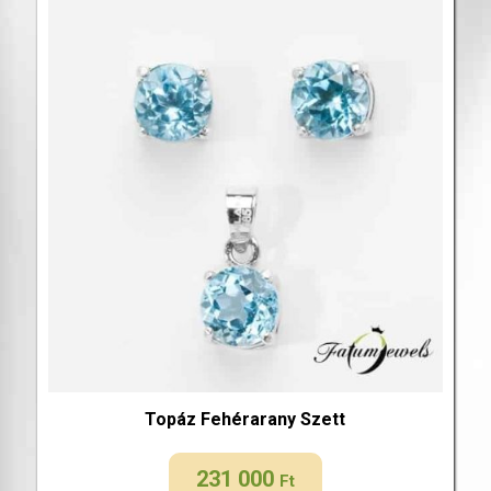
Topáz Fehérarany Szett
231 000
Ft