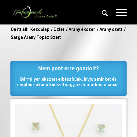
Ön itt áll:
Kezdőlap
/
Üzlet
/
Arany ékszer
/
Arany szett
/
Sárga Arany Topáz Szett
Nem pont erre gondolt?
Bármilyen ékszert elkészítünk, hívjon minket és
segítünk akár a kinézet vagy az ár módosításában.