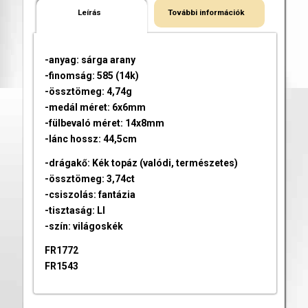
Leírás
További információk
-anyag: sárga arany
-finomság: 585 (14k)
-össztömeg: 4,74g
-medál méret: 6x6mm
-fülbevaló méret: 14x8mm
-lánc hossz: 44,5cm
-drágakő: Kék topáz (valódi, természetes)
-össztömeg: 3,74ct
-csiszolás: fantázia
-tisztaság: LI
-szín: világoskék
FR1772
FR1543