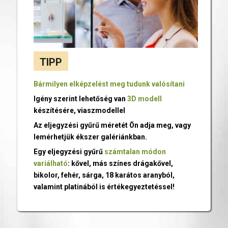
TIPP
Bármilyen elképzelést meg tudunk valósítani
Igény szerint lehetőség van
3D modell
készítésére, viaszmodellel
Az eljegyzési gyűrű méretét Ön adja meg, vagy
lemérhetjük ékszer galériánkban.
Egy eljegyzési gyűrű
számtalan módon
variálható
: kővel, más színes drágakővel,
bikolor, fehér, sárga, 18 karátos aranyból,
valamint platinából is értékegyeztetéssel!