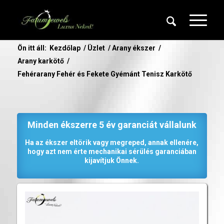
Ön itt áll:
Kezdőlap
/
Üzlet
/
Arany ékszer
/
Arany karkötő
/
Fehérarany Fehér és Fekete Gyémánt Tenisz Karkötő
Minden ékszerre 5 év garanciát vállalunk
Ha az ékszer eltörik vagy megreped, annak ellenére,
hogy azt nem érte mechanikai sérülés garanciában
kijavítjuk Önnek.