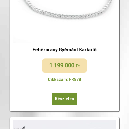
Fehérarany Gyémánt Karkötő
1 199 000
Ft
Cikkszám: FR878
Készleten