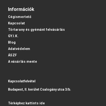
Információk
Cégismertető
Kapcsolat
Törtarany és gyémánt felvásárlás
GY.I.K.
Blog
Adatvédelem
ÁSZF
A vásárlás mente
Kapcsolatfelvétel
Budapest, II. kerület Csalogány utca 3/b.
Térképhez
kattints ide