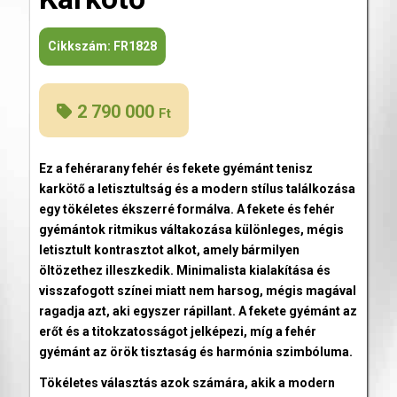
Cikkszám:
FR1828
2 790 000
Ft
Ez a fehérarany fehér és fekete gyémánt tenisz
karkötő a letisztultság és a modern stílus találkozása
egy tökéletes ékszerré formálva. A fekete és fehér
gyémántok ritmikus váltakozása különleges, mégis
letisztult kontrasztot alkot, amely bármilyen
öltözethez illeszkedik. Minimalista kialakítása és
visszafogott színei miatt nem harsog, mégis magával
ragadja azt, aki egyszer rápillant. A fekete gyémánt az
erőt és a titokzatosságot jelképezi, míg a fehér
gyémánt az örök tisztaság és harmónia szimbóluma.
Tökéletes választás azok számára, akik a modern