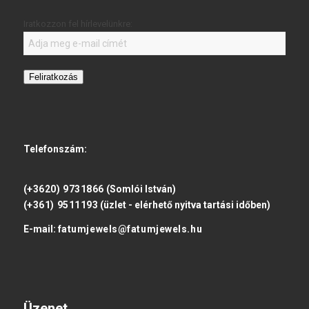
Iratkozzon fel hírlevelünkre:
Feliratkozás
Telefonszám:
(+3620) 9731866
(Somlói István)
(+361) 9511193
(üzlet - elérhető nyitva tartási időben)
E-mail:
fatumjewels@fatumjewels.hu
Üzenet