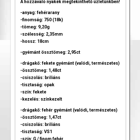
A hozzávaló nyakék megtekinthető üzletünkben!
-anyag: fehérarany
-finomság: 750 (18k)
-tömeg: 9,20g
-szélesség: 2,35mm
-hossz: 18cm
-gyémánt össztömeg: 2,95ct
-drágakő: fekete gyémánt (valódi, természetes)
-össztömeg: 1,48ct
-csiszolás: briliáns
-tisztaság: opak
-szín: fekete
-kezelés: színkezelt
-drágakő: fehér gyémánt (valódi, természetes)
-össztömeg: 1,47ct
-csiszolás: briliáns
-tisztaság: VS1
-szín: G / finom fehér