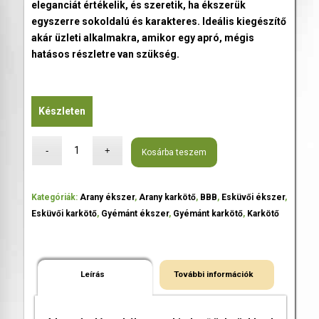
eleganciát értékelik, és szeretik, ha ékszerük
egyszerre sokoldalú és karakteres. Ideális kiegészítő
akár üzleti alkalmakra, amikor egy apró, mégis
hatásos részletre van szükség.
Készleten
Kosárba teszem
Kategóriák:
Arany ékszer
,
Arany karkötő
,
BBB
,
Esküvői ékszer
,
Esküvői karkötő
,
Gyémánt ékszer
,
Gyémánt karkötő
,
Karkötő
Leírás
További információk