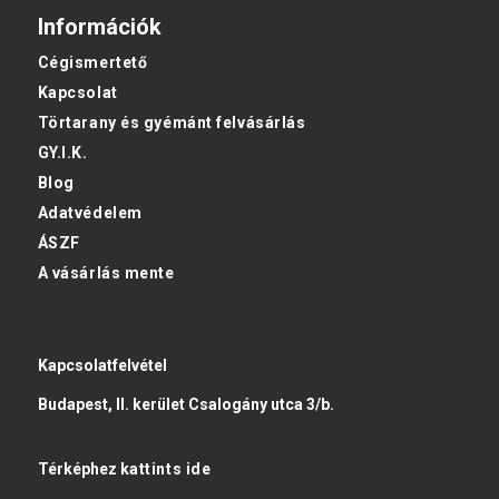
Információk
Cégismertető
Kapcsolat
Törtarany és gyémánt felvásárlás
GY.I.K.
Blog
Adatvédelem
ÁSZF
A vásárlás mente
Kapcsolatfelvétel
Budapest, II. kerület Csalogány utca 3/b.
Térképhez
kattints ide