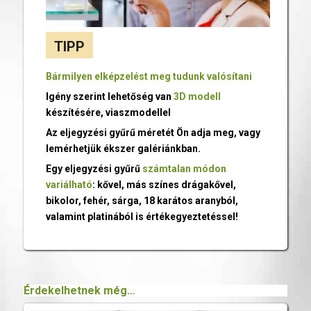
TIPP
Bármilyen elképzelést meg tudunk valósítani
Igény szerint lehetőség van
3D modell
készítésére, viaszmodellel
Az eljegyzési gyűrű méretét Ön adja meg, vagy
lemérhetjük ékszer galériánkban.
Egy eljegyzési gyűrű
számtalan módon
variálható
: kővel, más színes drágakővel,
bikolor, fehér, sárga, 18 karátos aranyból,
valamint platinából is értékegyeztetéssel!
Érdekelhetnek még…