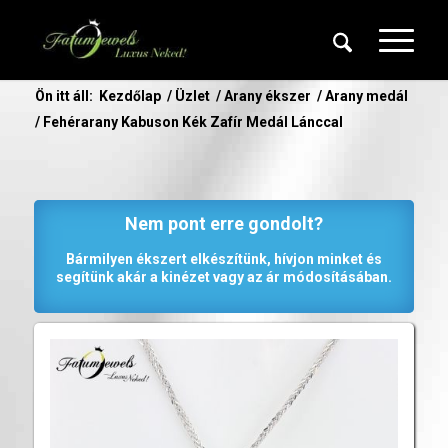
Ön itt áll:
Kezdőlap
/
Üzlet
/
Arany ékszer
/
Arany medál
/
Fehérarany Kabuson Kék Zafír Medál Lánccal
Nem pont erre gondolt?
Bármilyen ékszert elkészítünk, hívjon minket és
segítünk akár a kinézet vagy az ár módosításában.