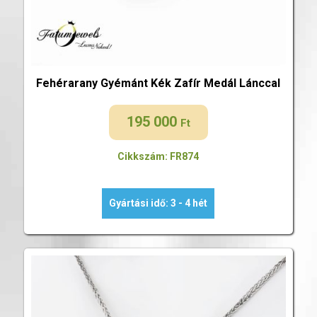
Fehérarany Gyémánt Kék Zafír Medál Lánccal
195 000
Ft
Cikkszám: FR874
Gyártási idő: 3 - 4 hét