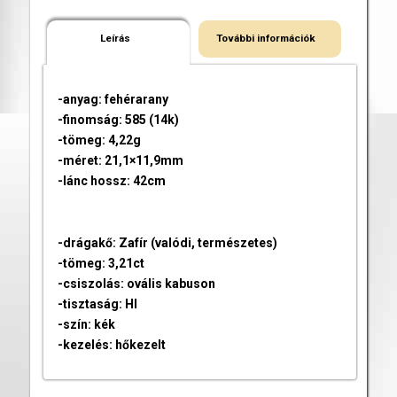
Leírás
További információk
-anyag: fehérarany
-finomság: 585 (14k)
-tömeg: 4,22g
-méret: 21,1×11,9mm
-lánc hossz: 42cm
-drágakő: Zafír (valódi, természetes)
-tömeg: 3,21ct
-csiszolás: ovális kabuson
-tisztaság: HI
-szín: kék
-kezelés: hőkezelt