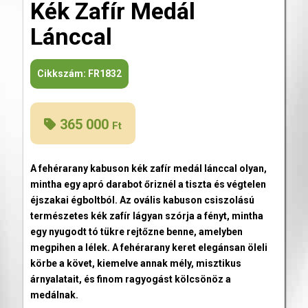
Kék Zafír Medál
Lánccal
Cikkszám:
FR1832
365 000
Ft
A fehérarany kabuson kék zafír medál lánccal olyan,
mintha egy apró darabot őriznél a tiszta és végtelen
éjszakai égboltból. Az ovális kabuson csiszolású
természetes kék zafír lágyan szórja a fényt, mintha
egy nyugodt tó tükre rejtőzne benne, amelyben
megpihen a lélek. A fehérarany keret elegánsan öleli
körbe a követ, kiemelve annak mély, misztikus
árnyalatait, és finom ragyogást kölcsönöz a
medálnak.