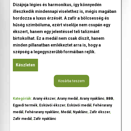
Dizájnja légies és harmonikus, így könnyedén
illeszkedik mindennapi viselethez is, mégis magában
hordozza a luxus érzését. A zafír a bölcsesség és
hűség szimbóluma, ezért viselője nem csupán egy
ékszert, hanem egy jelentéssel teli talizmánt
birtokolhat. Ez a medál nem csak díszít, hanem
minden pillanatban emlékeztet arra is, hogy a
szépség a legegyszerűbb formáiban rejlik.
Készleten
Kosárba teszem
Kategóriák:
Arany ékszer
,
Arany medál
,
Arany nyaklánc
,
BBB
,
Egyedi termék
,
Esküvői ékszer
,
Esküvői medál
,
Fehérarany
medál
,
Fehérarany nyaklánc
,
Medál
,
Nyaklánc
,
Zafír ékszer
,
Zafír medál
,
Zafír nyaklánc