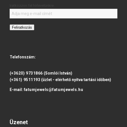
Iratkozzon fel hírlevelünkre:
Feliratkozás
Telefonszám:
(+3620) 9731866
(Somlói István)
(+361) 9511193
(üzlet - elérhető nyitva tartási időben)
E-mail:
fatumjewels@fatumjewels.hu
Üzenet