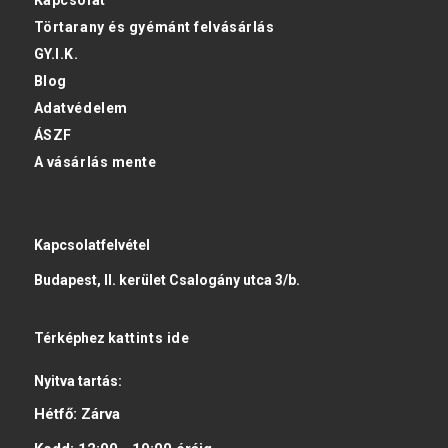
Törtarany és gyémánt felvásárlás
GY.I.K.
Blog
Adatvédelem
ÁSZF
A vásárlás mente
Kapcsolatfelvétel
Budapest, II. kerület Csalogány utca 3/b.
Térképhez
kattints ide
Nyitva tartás:
Hétfő:
Zárva