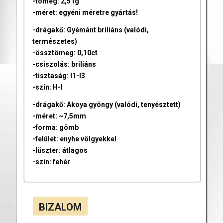
-tömeg: 2,51g
-méret: egyéni méretre gyártás!
-drágakő: Gyémánt briliáns (valódi,
természetes)
-össztömeg: 0,10ct
-csiszolás: briliáns
-tisztaság: I1-I3
-szín: H-I
-drágakő: Akoya gyöngy (valódi, tenyésztett)
-méret: ~7,5mm
-forma: gömb
-felület: enyhe völgyekkel
-lüszter: átlagos
-szín: fehér
BIZALOM