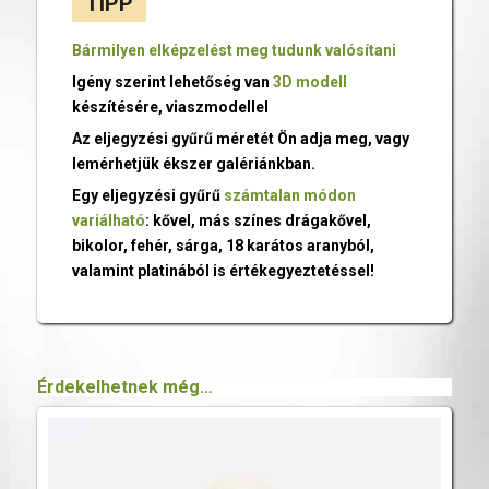
TIPP
Bármilyen elképzelést meg tudunk valósítani
Igény szerint lehetőség van
3D modell
készítésére, viaszmodellel
Az eljegyzési gyűrű méretét Ön adja meg, vagy
lemérhetjük ékszer galériánkban.
Egy eljegyzési gyűrű
számtalan módon
variálható
: kővel, más színes drágakővel,
bikolor, fehér, sárga, 18 karátos aranyból,
valamint platinából is értékegyeztetéssel!
Érdekelhetnek még…