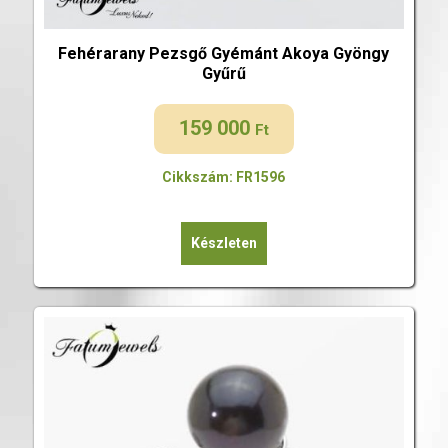
Fehérarany Pezsgő Gyémánt Akoya Gyöngy
Gyűrű
159 000
Ft
Cikkszám: FR1596
Készleten