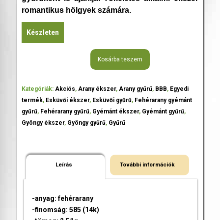
romantikus hölgyek számára.
Készleten
Kosárba teszem
Kategóriák:
Akciós
,
Arany ékszer
,
Arany gyűrű
,
BBB
,
Egyedi
termék
,
Esküvői ékszer
,
Esküvői gyűrű
,
Fehérarany gyémánt
gyűrű
,
Fehérarany gyűrű
,
Gyémánt ékszer
,
Gyémánt gyűrű
,
Gyöngy ékszer
,
Gyöngy gyűrű
,
Gyűrű
Leírás
További információk
-anyag: fehérarany
-finomság: 585 (14k)