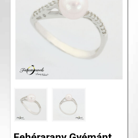
Fehérarany Gyémánt