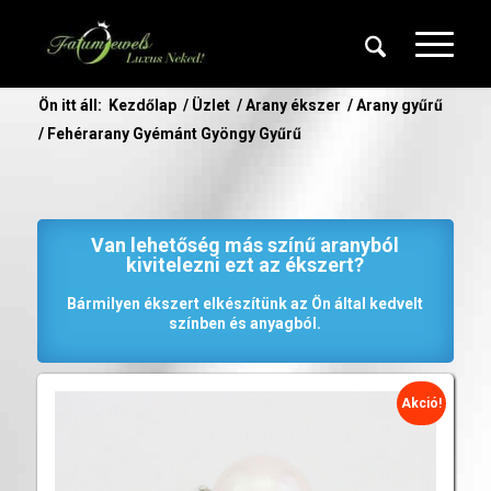
Ön itt áll:
Kezdőlap
/
Üzlet
/
Arany ékszer
/
Arany gyűrű
/
Fehérarany Gyémánt Gyöngy Gyűrű
Van lehetőség más színű aranyból
kivitelezni ezt az ékszert?
Bármilyen ékszert elkészítünk az Ön által kedvelt
színben és anyagból.
Akció!