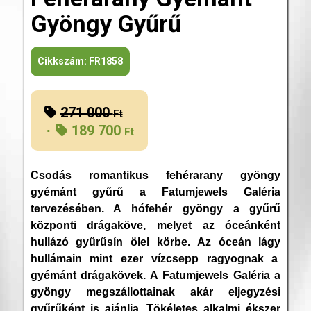
Gyöngy Gyűrű
Cikkszám:
FR1858
271 000
Original
Ft
189 700
price
Ft
was:
Current
271
price
Csodás romantikus fehérarany gyöngy
000 Ft.
is:
gyémánt gyűrű a Fatumjewels Galéria
189
tervezésében. A hófehér gyöngy a gyűrű
700 Ft.
központi drágaköve, melyet az óceánként
hullázó gyűrűsín ölel körbe. Az óceán lágy
hullámain mint ezer vízcsepp ragyognak a
gyémánt drágakövek. A Fatumjewels Galéria a
gyöngy megszállottainak akár eljegyzési
gyűrűként is ajánlja. Tökéletes alkalmi ékszer