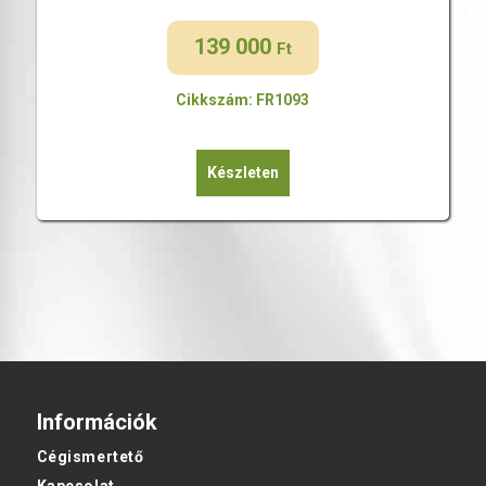
139 000
Ft
Cikkszám: FR1093
Készleten
Információk
Cégismertető
Kapcsolat