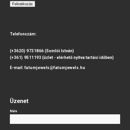
Feliratkozás
Telefonszám:
(+3620) 9731866
(Somlói István)
(+361) 9511193
(üzlet - elérhető nyitva tartási időben)
E-mail:
fatumjewels@fatumjewels.hu
Üzenet
Név