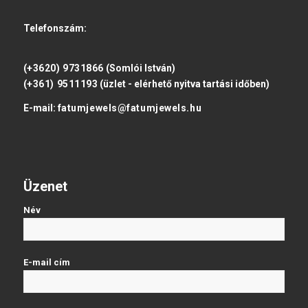
Telefonszám:
(+3620) 9731866
(Somlói István)
(+361) 9511193
(üzlet - elérhető nyitva tartási időben)
E-mail:
fatumjewels@fatumjewels.hu
Üzenet
Név
E-mail cím