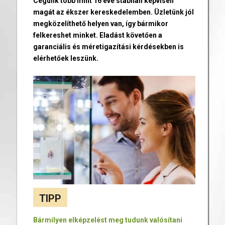
Cégünk több mint 16 éve stabilan képviseli
magát az ékszer kereskedelemben. Üzletünk jól
megközelíthető helyen van, így bármikor
felkereshet minket. Eladást követően a
garanciális és méretigazítási kérdésekben is
elérhetőek leszünk.
TIPP
Bármilyen elképzelést meg tudunk valósítani