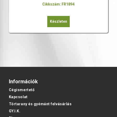
Cikkszám: FR1894
Készleten
Információk
Cégismertető
Kapcsolat
Törtarany és gyémánt felvásárlás
GY.I.K.