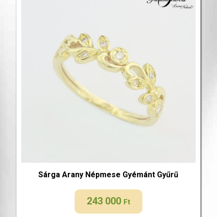
Sárga Arany Népmese Gyémánt Gyűrű
243 000
Ft