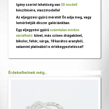
Igény szerint lehetőség van
3D modell
készítésére, viaszmodellel
Az eljegyzési gyűrű méretét Ön adja meg, vagy
lemérhetjük ékszer galériánkban.
Egy eljegyzési gyűrű
számtalan módon
variálható
: kővel, más színes drágakővel,
bikolor, fehér, sárga, 18 karátos aranyból,
valamint platinából is értékegyeztetéssel!
Érdekelhetnek még…