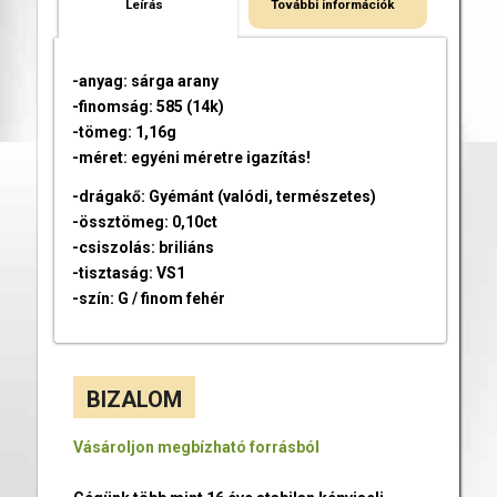
Leírás
További információk
-anyag: sárga arany
-finomság: 585 (14k)
-tömeg: 1,16g
-méret: egyéni méretre igazítás!
-drágakő: Gyémánt (valódi, természetes)
-össztömeg: 0,10ct
-csiszolás: briliáns
-tisztaság: VS1
-szín: G / finom fehér
BIZALOM
Vásároljon megbízható forrásból