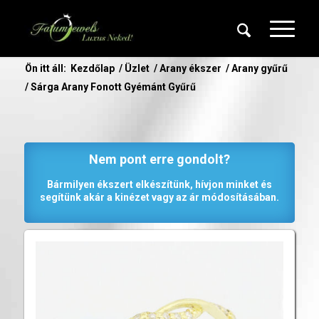
Ön itt áll:
Kezdőlap
/
Üzlet
/
Arany ékszer
/
Arany gyűrű
/
Sárga Arany Fonott Gyémánt Gyűrű
Nem pont erre gondolt?
Bármilyen ékszert elkészítünk, hívjon minket és
segítünk akár a kinézet vagy az ár módosításában.