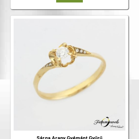
Sárga Arany Gyémánt Gyűrű