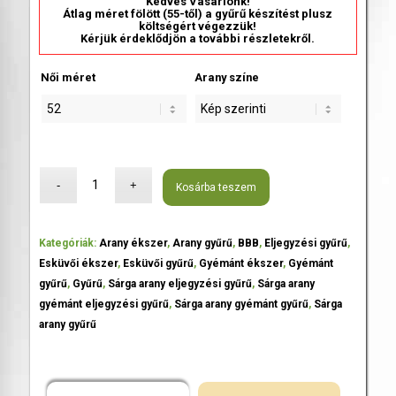
Kedves Vásárlónk!
Átlag méret fölött (55-től) a gyűrű készítést plusz
költségért végezzük!
Kérjük érdeklődjön a további részletekről.
Női méret
Arany színe
Kosárba teszem
Kategóriák:
Arany ékszer
,
Arany gyűrű
,
BBB
,
Eljegyzési gyűrű
,
Esküvői ékszer
,
Esküvői gyűrű
,
Gyémánt ékszer
,
Gyémánt
gyűrű
,
Gyűrű
,
Sárga arany eljegyzési gyűrű
,
Sárga arany
gyémánt eljegyzési gyűrű
,
Sárga arany gyémánt gyűrű
,
Sárga
arany gyűrű