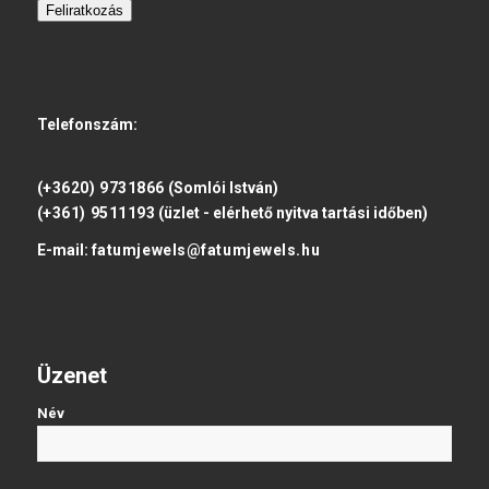
Feliratkozás
Telefonszám:
(+3620) 9731866
(Somlói István)
(+361) 9511193
(üzlet - elérhető nyitva tartási időben)
E-mail:
fatumjewels@fatumjewels.hu
Üzenet
Név