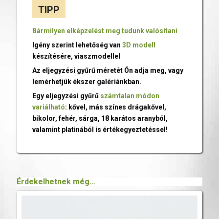
TIPP
Bármilyen elképzelést meg tudunk valósítani
Igény szerint lehetőség van
3D modell
készítésére, viaszmodellel
Az eljegyzési gyűrű méretét Ön adja meg, vagy
lemérhetjük ékszer galériánkban.
Egy eljegyzési gyűrű
számtalan módon
variálható
: kővel, más színes drágakővel,
bikolor, fehér, sárga, 18 karátos aranyból,
valamint platinából is értékegyeztetéssel!
Érdekelhetnek még…