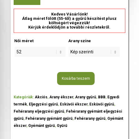
Kedves Vásárlónk!
Átlag méret fölött (55-től) a gyűrű készítést plusz
költségért végezzük!
Kérjük érdeklődjön a további részletekről.
Női méret
Arany színe
Kosárba teszem
Kategóriák:
Akciós
,
Arany ékszer
,
Arany gyűrű
,
BBB
,
Egyedi
termék
,
Eljegyzési gyűrű
,
Esküvői ékszer
,
Esküvői gyűrű
,
Fehérarany eljegyzési gyűrű
,
Fehérarany gyémánt eljegyzési
gyűrű
,
Fehérarany gyémánt gyűrű
,
Fehérarany gyűrű
,
Gyémánt
ékszer
,
Gyémánt gyűrű
,
Gyűrű