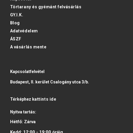
Törtarany és gyémánt felvásárlás
GY.I.K.
Blog
Adatvédelem
ÁSZF
A vásárlás mente
Kapcsolatfelvétel
Budapest, II. kerület Csalogány utca 3/b.
Térképhez
kattints ide
Nyitva tartás:
Hétfő:
Zárva
Kedd:
12:00 - 19:00
óráig