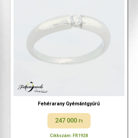
Fehérarany Gyémántgyűrű
247 000
Ft
Cikkszám: FR1928