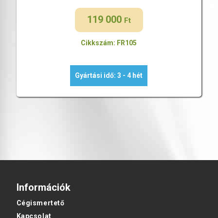
119 000
Ft
Cikkszám: FR105
Gyártási idő: 3 - 4 hét
Információk
Cégismertető
Kapcsolat