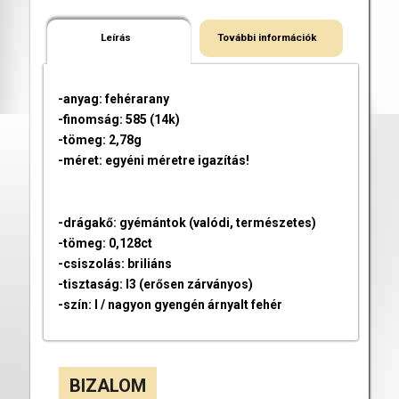
Leírás
További információk
-anyag: fehérarany
-finomság: 585 (14k)
-tömeg: 2,78g
-méret: egyéni méretre igazítás!
-drágakő: gyémántok (valódi, természetes)
-tömeg: 0,128ct
-csiszolás: briliáns
-tisztaság: I3 (erősen zárványos)
-szín: I / nagyon gyengén árnyalt fehér
BIZALOM