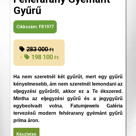
Gyűrű
Cikkszám:
FR1977
283 000
Original
Ft
198 100
price
Ft
was:
Current
283
price
Ha nem szeretnél két gyűrűt, mert egy gyűrű
000 Ft.
is:
kényelmesebb, ám nem szeretnél lemondani az
198
eljegyzési gyűrűről, akkor ez a Te ékszered.
100 Ft.
Mintha az eljegyzési gyűrű és a jegygyűrű
egybeolvadt volna. Fatumjewels Galéria
tervezésű modern fehérarany gyémánt gyűrű
príma áron.
Készleten