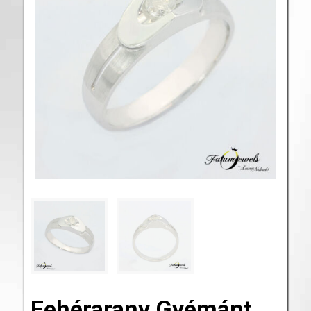
Fehérarany Gyémánt