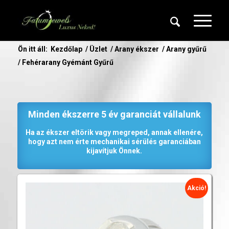
Ön itt áll:
Kezdőlap
/
Üzlet
/
Arany ékszer
/
Arany gyűrű
/
Fehérarany Gyémánt Gyűrű
Minden ékszerre 5 év garanciát vállalunk
Ha az ékszer eltörik vagy megreped, annak ellenére,
hogy azt nem érte mechanikai sérülés garanciában
kijavítjuk Önnek.
Akció!