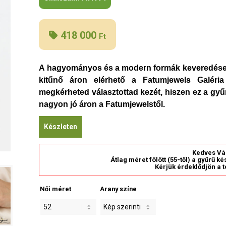
418 000
Ft
A hagyományos és a modern formák keveredése 
kitűnő áron elérhető a Fatumjewels Galér
megkérheted választottad kezét, hiszen ez a gy
nagyon jó áron a Fatumjewelstől.
Készleten
Kedves Vá
Átlag méret fölött (55-től) a gyűrű k
Kérjük érdeklődjön a t
Női méret
Arany színe