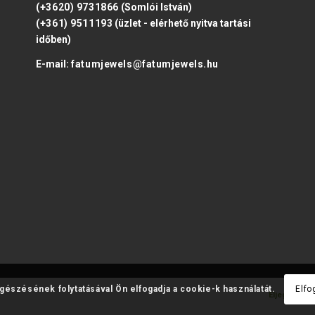
(+3620) 9731866
(Somlói István)
(+361) 9511193
(üzlet - elérhető nyitva tartási
időben)
E-mail:
fatumjewels@fatumjewels.hu
ngészésének folytatásával Ön elfogadja a cookie-k használatát.
Elfo
Eljegyzési 