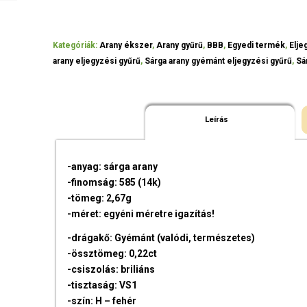
Kategóriák:
Arany ékszer
,
Arany gyűrű
,
BBB
,
Egyedi termék
,
Elje
arany eljegyzési gyűrű
,
Sárga arany gyémánt eljegyzési gyűrű
,
Sá
Leírás
-anyag: sárga arany
-finomság: 585 (14k)
-tömeg: 2,67g
-méret: egyéni méretre igazítás!
-drágakő: Gyémánt (valódi, természetes)
-össztömeg: 0,22ct
-csiszolás: briliáns
-tisztaság: VS1
-szín: H – fehér