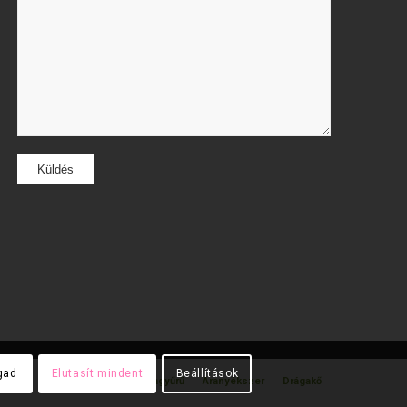
gad
Elutasít mindent
Beállítások
gyűrű
Gyémánt gyűrű
Karikagyűrű
Aranyékszer
Drágakő