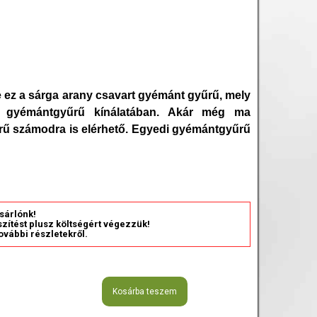
ez a sárga arany csavart gyémánt gyűrű, mely
ia gyémántgyűrű kínálatában. Akár még ma
űrű számodra is elérhető. Egyedi gyémántgyűrű
sárlónk!
észítést plusz költségért végezzük!
ovábbi részletekről.
Kosárba teszem