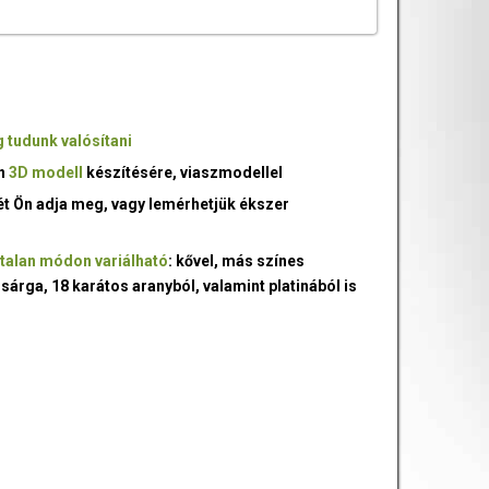
 tudunk valósítani
an
3D modell
készítésére, viaszmodellel
ét Ön adja meg, vagy lemérhetjük ékszer
talan módon variálható
: kővel, más színes
 sárga, 18 karátos aranyból, valamint platinából is