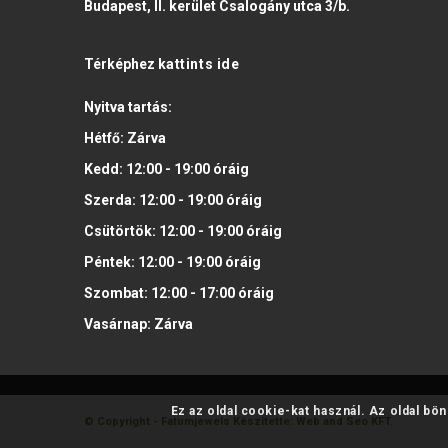
Budapest, II. kerület Csalogány utca 3/b.
Térképhez
kattints ide
Nyitva tartás:
Hétfő:
Zárva
Kedd:
12:00 - 19:00
óráig
Szerda:
12:00 - 19:00
óráig
Csütörtök:
12:00 - 19:00
óráig
Péntek:
12:00 - 19:00
óráig
Szombat:
12:00 - 17:00
óráig
Vasárnap:
Zárva
Ez az oldal cookie-kat használ. Az oldal bö
© Copyright - Fatumjewels
Készítette: Web and Seo KFT.