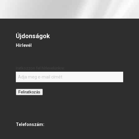
Újdonságok
Hírlevél
Iratkozzon fel hírlevelünkre:
Feliratkozás
Telefonszám: