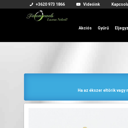
+3620 973 1866
Videóink
Kapcsol
Akciós
Gyűrű
Eljegy
Ha az ékszer eltörik vagy