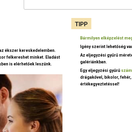
TIPP
Bármilyen elképzelést meg
Igény szerint lehetőség v
t az ékszer kereskedelemben.
Az eljegyzési gyűrű méret
kor felkereshet minket. Eladást
galériánkban.
ben is elérhetőek leszünk.
Egy eljegyzési gyűrű
szám
drágakővel, bikolor, fehér,
értékegyeztetéssel!