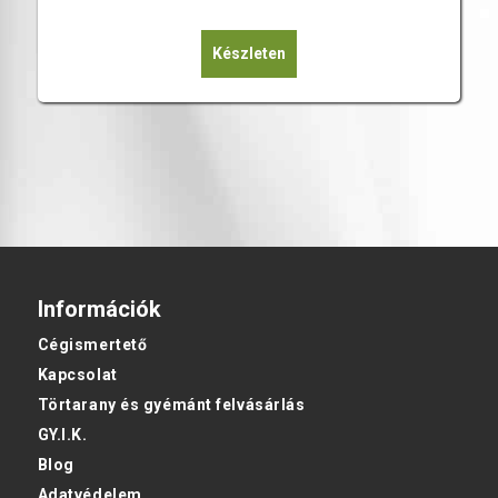
1
1
930
351
Készleten
000 Ft.
000 Ft.
Információk
Cégismertető
Kapcsolat
Törtarany és gyémánt felvásárlás
GY.I.K.
Blog
Adatvédelem