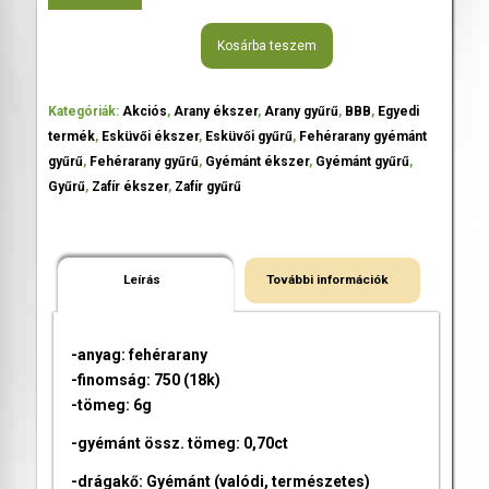
Kosárba teszem
Kategóriák:
Akciós
,
Arany ékszer
,
Arany gyűrű
,
BBB
,
Egyedi
termék
,
Esküvői ékszer
,
Esküvői gyűrű
,
Fehérarany gyémánt
gyűrű
,
Fehérarany gyűrű
,
Gyémánt ékszer
,
Gyémánt gyűrű
,
Gyűrű
,
Zafír ékszer
,
Zafír gyűrű
Leírás
További információk
-anyag: fehérarany
-finomság: 750 (18k)
-tömeg: 6g
-gyémánt össz. tömeg: 0,70ct
-drágakő: Gyémánt (valódi, természetes)