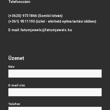
Telefonszám:
(+3620) 9731866
(Somlói István)
(+361) 9511193
(üzlet - elérhető nyitva tartási időben)
E-mail:
fatumjewels@fatumjewels.hu
Üzenet
Név
E-mail cím
Telefon