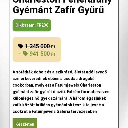
Gyémánt Zafír Gyűrű
Cikkszám:
FR238
1 345 000
Original
Ft
941 500
price
Ft
was:
Current
1
price
A sötétkék égbolt és a szikrázó, életet adó levegő
345
is:
színei keverednek ebben a csodás drágakő
000 Ft.
941
csokorban, mely ezt a Fatumjewels Charleston
500 Ft.
gyémánt zafír gyűrűt díszíti. Extrém formatervezés
különleges hölgyek számára. A három égszínkék
zafír között briliáns gyémántok teszik teljessé a
csokrot a Fatumjewels Galéria tervezésében
Készleten