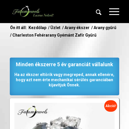
Ön itt áll:
Kezdőlap
/
Üzlet
/
Arany ékszer
/
Arany gyűrű
/
Charleston Fehérarany Gyémánt Zafír Gyűrű
Minden ékszerre 5 év garanciát vállalunk
Ha az ékszer eltörik vagy megreped, annak ellenére,
hogy azt nem érte mechanikai sérülés garanciában
kijavítjuk Önnek.
Akció!