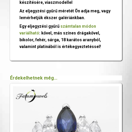
készítésére, viaszmodellel
Az eljegyzési gyűrű méretét Ön adja meg, vagy
lemérhetjük ékszer galériánkban.
Egy eljegyzési gyűrű
számtalan módon
variálható
: kővel, más színes drágakővel,
bikolor, fehér, sárga, 18 karátos aranyból,
valamint platinából is értékegyeztetéssel!
Érdekelhetnek még…