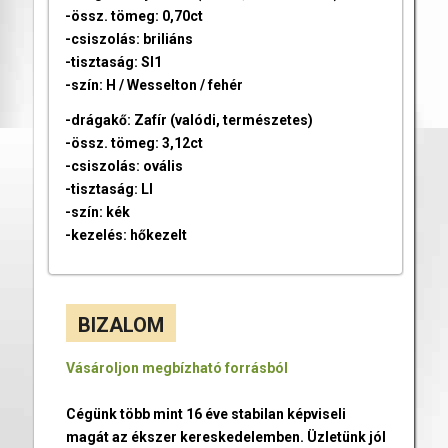
-össz. tömeg: 0,70ct
-csiszolás: briliáns
-tisztaság: SI1
-szín: H / Wesselton / fehér
-drágakő: Zafír (valódi, természetes)
-össz. tömeg: 3,12ct
-csiszolás: ovális
-tisztaság: LI
-szín: kék
-kezelés: hőkezelt
BIZALOM
Vásároljon megbízható forrásból
Cégünk több mint 16 éve stabilan képviseli
magát az ékszer kereskedelemben. Üzletünk jól