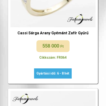
Cassi Sárga Arany Gyémánt Zafír Gyűrű
558 000
Ft
Cikkszám: FR064
Gyártási idő: 6 - 8 hét