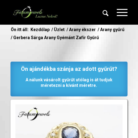
Ön itt áll:
Kezdőlap
/
Üzlet
/
Arany ékszer
/
Arany gyűrű
/
Gerbera Sárga Arany Gyémánt Zafír Gyűrű
Ön ajándékba szánja az adott gyűrűt?
A nálunk vásárolt gyűrűt utólag is át tudjuk
méretezni a kívánt méretre.