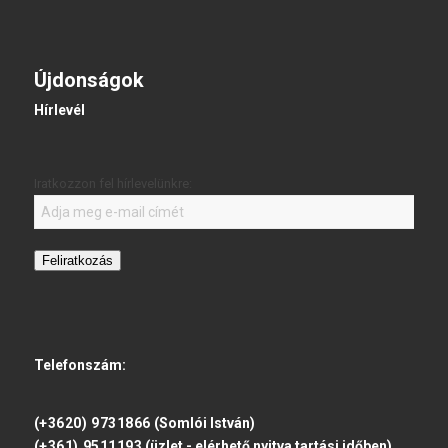
Újdonságok
Hírlevél
Iratkozzon fel hírlevelünkre:
Feliratkozás
Telefonszám:
(+3620) 9731866
(Somlói István)
(+361) 9511193
(üzlet - elérhető nyitva tartási időben)