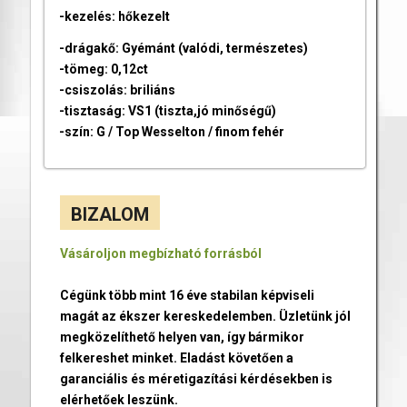
-kezelés: hőkezelt
-drágakő: Gyémánt (valódi, természetes)
-tömeg: 0,12ct
-csiszolás: briliáns
-tisztaság: VS1 (tiszta,jó minőségű)
-szín: G / Top Wesselton / finom fehér
BIZALOM
Vásároljon megbízható forrásból
Cégünk több mint 16 éve stabilan képviseli
magát az ékszer kereskedelemben. Üzletünk jól
megközelíthető helyen van, így bármikor
felkereshet minket. Eladást követően a
garanciális és méretigazítási kérdésekben is
elérhetőek leszünk.