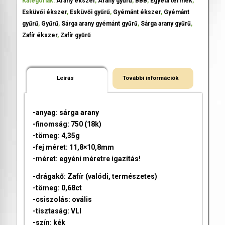
Kategóriák:
Arany ékszer
,
Arany gyűrű
,
BBB
,
Egyedi termék
,
Esküvői ékszer
,
Esküvői gyűrű
,
Gyémánt ékszer
,
Gyémánt
gyűrű
,
Gyűrű
,
Sárga arany gyémánt gyűrű
,
Sárga arany gyűrű
,
Zafír ékszer
,
Zafír gyűrű
Leírás
További információk
-anyag: sárga arany
-finomság: 750 (18k)
-tömeg: 4,35g
-fej méret: 11,8×10,8mm
-méret: egyéni méretre igazítás!
-drágakő: Zafír (valódi, természetes)
-tömeg: 0,68ct
-csiszolás: ovális
-tisztaság: VLI
-szín: kék