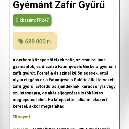
Gyémánt Zafír Gyűrű
Cikkszám:
FR247
689 000
Ft
A gerbera közepe sötétkék zafír, szirmai briliáns
gyémántok, ez díszíti a Fatumjewels Gerbera gyémánt
zafír gyűrűt. Formája és színei különlegesek, ettől
olyan elegáns ez a Fatumjewels Galéria által tervezett
zafír gyűrű. Évfordulós ajándéknak, karácsonyra vagy
születésnapra, de akár eljegyzésre is tökéletes
meglepetés lehet. Ha kifejezetten alkalmi ékszert
keresel, akkor megtaláltad.
Elfogyott