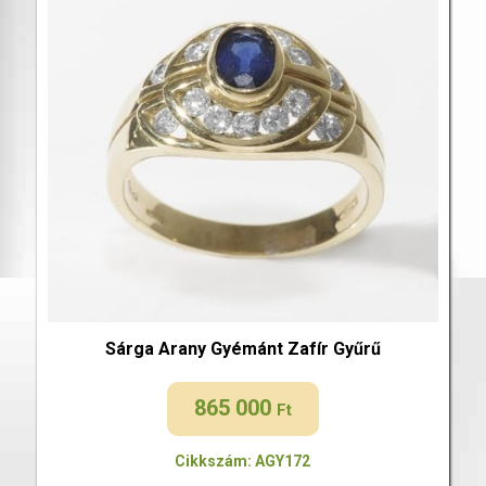
Sárga Arany Gyémánt Zafír Gyűrű
865 000
Ft
Cikkszám: AGY172