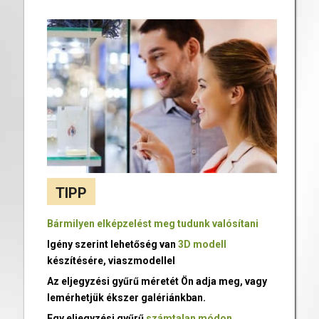
TIPP
Bármilyen elképzelést meg tudunk valósítani
Igény szerint lehetőség van
3D modell
készítésére, viaszmodellel
Az eljegyzési gyűrű méretét Ön adja meg, vagy
lemérhetjük ékszer galériánkban.
Egy eljegyzési gyűrű
számtalan módon