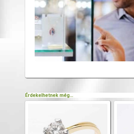
Érdekelhetnek még…