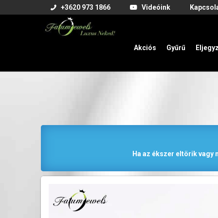
+3620 973 1866
Videóink
Kapcsol
Akciós
Gyűrű
Eljegy
Ha az ékszer eltörik vagy