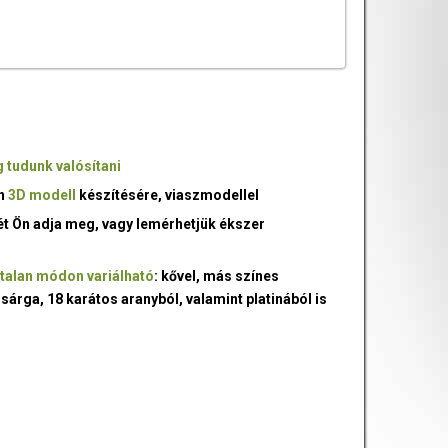
 tudunk valósítani
an
3D modell
készítésére, viaszmodellel
ét Ön adja meg, vagy lemérhetjük ékszer
talan módon variálható
: kővel, más színes
 sárga, 18 karátos aranyból, valamint platinából is