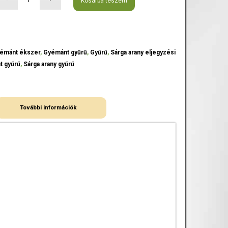
Kosárba teszem
émánt ékszer
,
Gyémánt gyűrű
,
Gyűrű
,
Sárga arany eljegyzési
t gyűrű
,
Sárga arany gyűrű
További információk