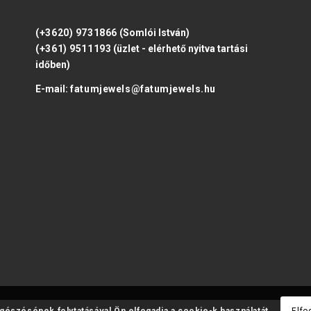
(+3620) 9731866
(Somlói István)
(+361) 9511193
(üzlet - elérhető nyitva tartási
időben)
E-mail:
fatumjewels@fatumjewels.hu
ngészésének folytatásával Ön elfogadja a cookie-k használatát.