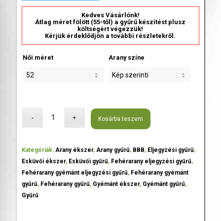
Kedves Vásárlónk!
Átlag méret fölött (55-től) a gyűrű készítést plusz
költségért végezzük!
Kérjük érdeklődjön a további részletekről.
Női méret
Arany színe
Kosárba teszem
Kategóriák:
Arany ékszer
,
Arany gyűrű
,
BBB
,
Eljegyzési gyűrű
,
Esküvői ékszer
,
Esküvői gyűrű
,
Fehérarany eljegyzési gyűrű
,
Fehérarany gyémánt eljegyzési gyűrű
,
Fehérarany gyémánt
gyűrű
,
Fehérarany gyűrű
,
Gyémánt ékszer
,
Gyémánt gyűrű
,
Gyűrű