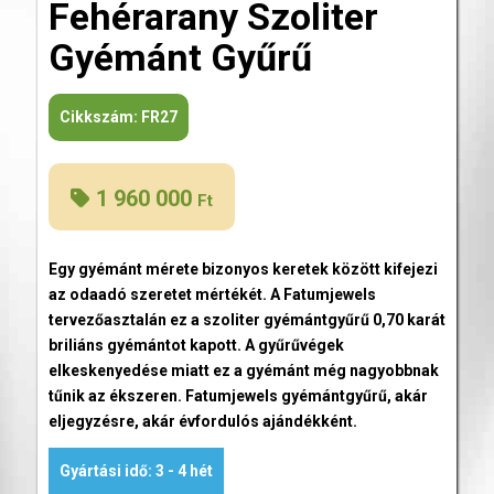
Fehérarany Szoliter
Gyémánt Gyűrű
Cikkszám:
FR27
1 960 000
Ft
Egy gyémánt mérete bizonyos keretek között kifejezi
az odaadó szeretet mértékét. A Fatumjewels
tervezőasztalán ez a szoliter gyémántgyűrű 0,70 karát
briliáns gyémántot kapott. A gyűrűvégek
elkeskenyedése miatt ez a gyémánt még nagyobbnak
tűnik az ékszeren. Fatumjewels gyémántgyűrű, akár
eljegyzésre, akár évfordulós ajándékként.
Gyártási idő: 3 - 4 hét