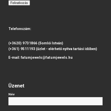
Feliratkozás
Telefonszám:
(+3620) 9731866
(Somlói István)
(+361) 9511193
(üzlet - elérhető nyitva tartási időben)
E-mail:
fatumjewels@fatumjewels.hu
Üzenet
Név