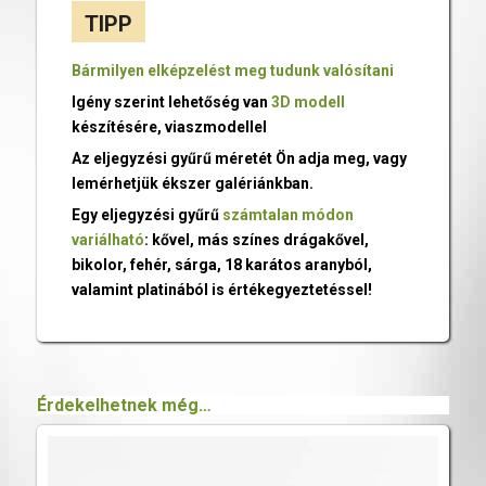
TIPP
Bármilyen elképzelést meg tudunk valósítani
Igény szerint lehetőség van
3D modell
készítésére, viaszmodellel
Az eljegyzési gyűrű méretét Ön adja meg, vagy
lemérhetjük ékszer galériánkban.
Egy eljegyzési gyűrű
számtalan módon
variálható
: kővel, más színes drágakővel,
bikolor, fehér, sárga, 18 karátos aranyból,
valamint platinából is értékegyeztetéssel!
Érdekelhetnek még…