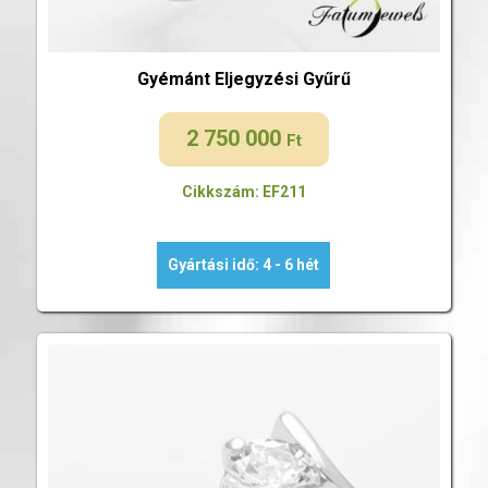
Gyémánt Eljegyzési Gyűrű
2 750 000
Ft
Cikkszám: EF211
Gyártási idő: 4 - 6 hét