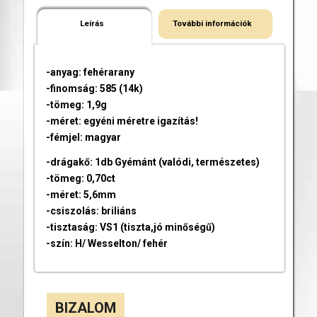
Leírás
További információk
-anyag: fehérarany
-finomság: 585 (14k)
-tömeg: 1,9g
-méret: egyéni méretre igazítás!
-fémjel: magyar
-drágakő: 1db Gyémánt (valódi, természetes)
-tömeg: 0,70ct
-méret: 5,6mm
-csiszolás: briliáns
-tisztaság: VS1 (tiszta,jó minőségű)
-szín: H/ Wesselton/ fehér
BIZALOM