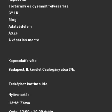
Törtarany és gyémánt felvásárlás
GY.I.K.
Blog
Adatvédelem
ÁSZF
A vásárlás mente
Kapcsolatfelvétel
Budapest, II. kerület Csalogány utca 3/b.
Térképhez
kattints ide
Nyitva tartás:
Hétfő:
Zárva
Kedd:
12:00 - 19:00
óráig