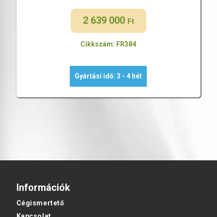
2 639 000
Ft
Cikkszám: FR384
Gyártási idő: 3 - 4 hét
Információk
Cégismertető
Kapcsolat