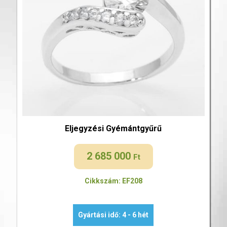
Eljegyzési Gyémántgyűrű
2 685 000
Ft
Cikkszám: EF208
Gyártási idő: 4 - 6 hét