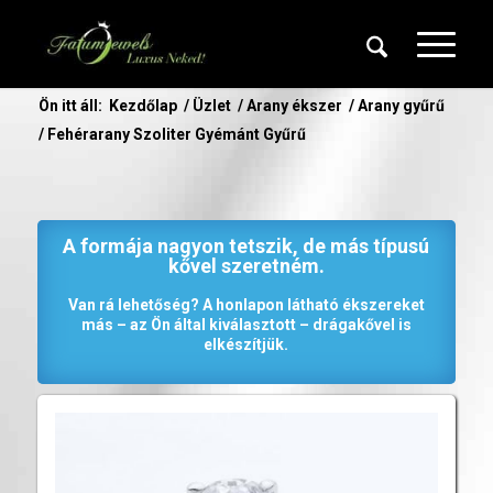
Ön itt áll:
Kezdőlap
/
Üzlet
/
Arany ékszer
/
Arany gyűrű
/
Fehérarany Szoliter Gyémánt Gyűrű
A formája nagyon tetszik, de más típusú
kővel szeretném.
Van rá lehetőség? A honlapon látható ékszereket
más – az Ön által kiválasztott – drágakővel is
elkészítjük.