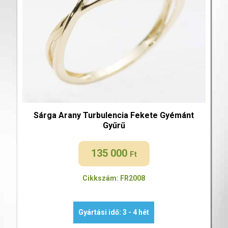
Sárga Arany Turbulencia Fekete Gyémánt
Gyűrű
135 000
Ft
Cikkszám: FR2008
Gyártási idő: 3 - 4 hét