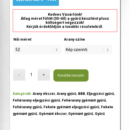
Kedves Vásárlónk!
Átlag méret fölött (55-től) a gyűrű készítést plusz
költségért végezzük!
Kérjük érdeklődjön a további részletekről.
Női méret
Arany színe
Kosárba teszem
Kategóriák:
Arany ékszer
,
Arany gyűrű
,
BBB
,
Eljegyzési gyűrű
,
Fehérarany eljegyzési gyűrű
,
Fehérarany gyémánt gyűrű
,
Fehérarany gyűrű
,
Fekete gyémánt eljegyzési gyűrű
,
Fekete
gyémánt gyűrű
,
Gyémánt ékszer
,
Gyémánt gyűrű
,
Gyűrű