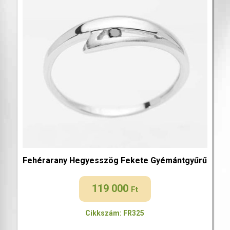
Fehérarany Hegyesszög Fekete Gyémántgyűrű
119 000
Ft
Cikkszám: FR325