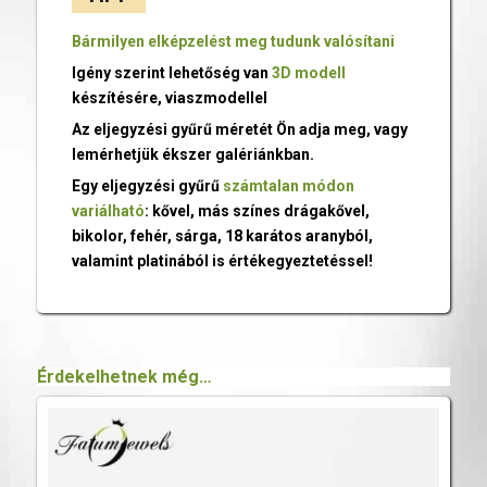
Bármilyen elképzelést meg tudunk valósítani
Igény szerint lehetőség van
3D modell
készítésére, viaszmodellel
Az eljegyzési gyűrű méretét Ön adja meg, vagy
lemérhetjük ékszer galériánkban.
Egy eljegyzési gyűrű
számtalan módon
variálható
: kővel, más színes drágakővel,
bikolor, fehér, sárga, 18 karátos aranyból,
valamint platinából is értékegyeztetéssel!
Érdekelhetnek még…