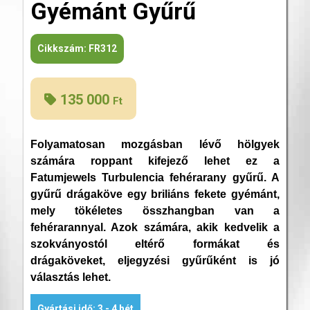
Gyémánt Gyűrű
Cikkszám:
FR312
135 000
Ft
Folyamatosan mozgásban lévő hölgyek
számára roppant kifejező lehet ez a
Fatumjewels Turbulencia fehérarany gyűrű. A
gyűrű drágaköve egy briliáns fekete gyémánt,
mely tökéletes összhangban van a
fehérarannyal. Azok számára, akik kedvelik a
szokványostól eltérő formákat és
drágaköveket, eljegyzési gyűrűként is jó
választás lehet.
Gyártási idő: 3 - 4 hét