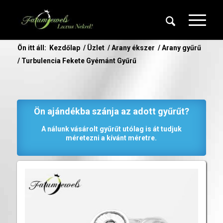
Ön itt áll:
Kezdőlap
/
Üzlet
/
Arany ékszer
/
Arany gyűrű
/
Turbulencia Fekete Gyémánt Gyűrű
Ön ajándékba szánja az adott gyűrűt?
A nálunk vásárolt gyűrűt utólag is át tudjuk
méretezni a kívánt méretre.