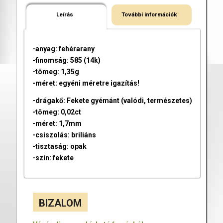
Leírás
További információk
-anyag: fehérarany
-finomság: 585 (14k)
-tömeg: 1,35g
-méret: egyéni méretre igazítás!
-drágakő: Fekete gyémánt (valódi, természetes)
-tömeg: 0,02ct
-méret: 1,7mm
-csiszolás: briliáns
-tisztaság: opak
-szín: fekete
BIZALOM