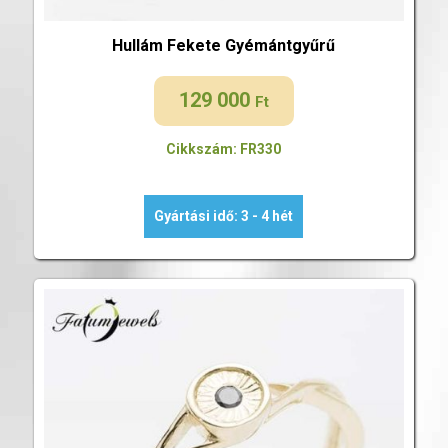
Hullám Fekete Gyémántgyűrű
129 000
Ft
Cikkszám: FR330
Gyártási idő: 3 - 4 hét