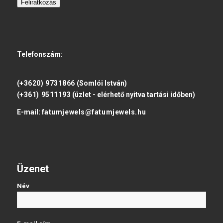
Feliratkozás
Telefonszám:
(+3620) 9731866
(Somlói István)
(+361) 9511193
(üzlet - elérhető nyitva tartási időben)
E-mail:
fatumjewels@fatumjewels.hu
Üzenet
Név