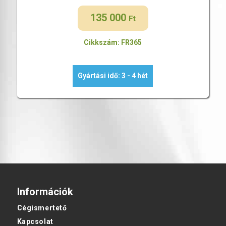
135 000
Ft
Cikkszám: FR365
Gyártási idő: 3 - 4 hét
Információk
Cégismertető
Kapcsolat