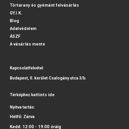
Törtarany és gyémánt felvásárlás
GY.I.K.
Blog
Adatvédelem
ÁSZF
A vásárlás mente
Kapcsolatfelvétel
Budapest, II. kerület Csalogány utca 3/b.
Térképhez
kattints ide
Nyitva tartás:
Hétfő:
Zárva
Kedd:
12:00 - 19:00
óráig