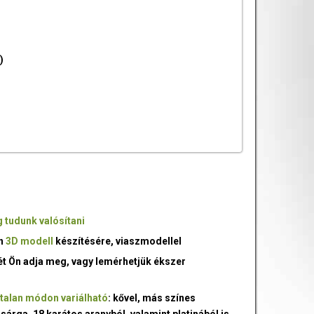
)
 tudunk valósítani
an
3D modell
készítésére, viaszmodellel
ét Ön adja meg, vagy lemérhetjük ékszer
talan módon variálható
: kővel, más színes
 sárga, 18 karátos aranyból, valamint platinából is