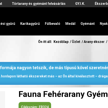
at
Törtarany és gyémánt felvásárlás
GY.I.K.
Ékszerb
zési gyűrű
Karikagyűrű
Fülbevaló
Medál
Gyémánt
Nyak
Ön itt áll:
Kezdőlap
/
Üzlet
/
Arany ékszer
/
 formája nagyon tetszik, de más típusú kővel szeretné
 honlapon látható ékszereket más – az Ön által kiválasztott – drágak
Fauna Fehérarany Gyém
Cikkszám:
FR324