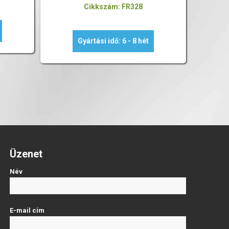
Cikkszám: FR328
Gyártási idő: 6 - 8 hét
Üzenet
Név
E-mail cím