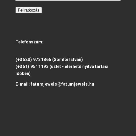
Feliratkozás
Telefonszám:
(+3620) 9731866
(Somlói István)
(+361) 9511193
(üzlet - elérhető nyitva tartási
időben)
E-mail:
fatumjewels@fatumjewels.hu