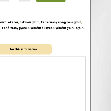
küvői ékszer
,
Esküvői gyűrű
,
Fehérarany eljegyzési gyűrű
,
ű
,
Fehérarany gyűrű
,
Gyémánt ékszer
,
Gyémánt gyűrű
,
Gyűrű
További információk