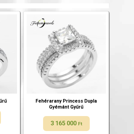
űrű
Fehérarany Princess Dupla
Gyémánt Gyűrű
3 165 000
Ft