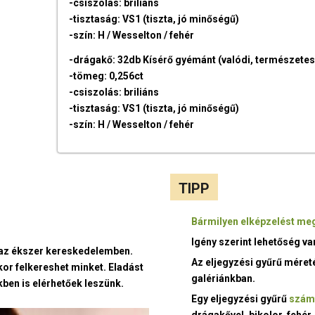
-csiszolás: briliáns
-tisztaság: VS1 (tiszta, jó minőségű)
-szín: H / Wesselton / fehér
-drágakő: 32db Kísérő gyémánt (valódi, természetes
-tömeg: 0,256ct
-csiszolás: briliáns
-tisztaság: VS1 (tiszta, jó minőségű)
-szín: H / Wesselton / fehér
TIPP
Bármilyen elképzelést meg
Igény szerint lehetőség v
t az ékszer kereskedelemben.
Az eljegyzési gyűrű méret
kor felkereshet minket. Eladást
galériánkban.
ben is elérhetőek leszünk.
Egy eljegyzési gyűrű
szám
drágakővel, bikolor, fehér,