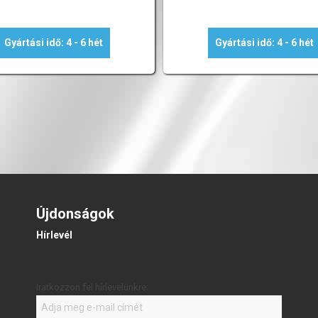
Gyártási idő: 4 - 6 hét
Gyártási idő: 4 - 6 hét
Újdonságok
Hírlevél
Iratkozzon fel hírlevelünkre: