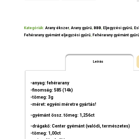
Kategóriák:
Arany ékszer
,
Arany gyűrű
,
BBB
,
Eljegyzési gyűrű
,
Es
Fehérarany gyémánt eljegyzési gyűrű
,
Fehérarany gyémánt gyűr
Leírás
-anyag: fehérarany
-finomság: 585 (14k)
-tömeg: 3g
-méret: egyéni méretre gyártás!
-gyémánt össz. tömeg: 1,256ct
-drágakő: Center gyémánt (valódi, természetes)
-tömeg: 1,00ct