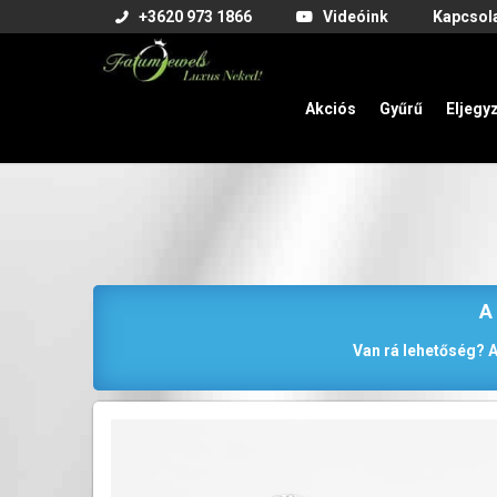
+3620 973 1866
Videóink
Kapcsol
Akciós
Gyűrű
Eljegy
A
Van rá lehetőség? A