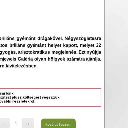
riliáns gyémánt drágakővel. Négyszögletesre
átos briliáns gyémánt helyet kapott, melyet 32
yogás, arisztokratikus megjelenés. Ezt nyújtja
jewels Galéria olyan hölgyek számára ajánlja,
rn kivitelezésben.
sárlónk!
észítést plusz költségért végezzük!
ovábbi részletekről.
Kosárba teszem