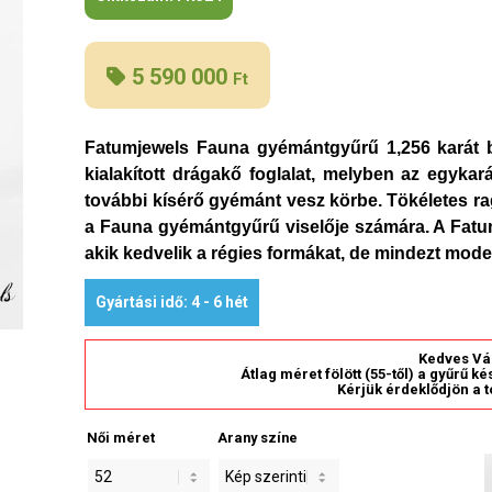
5 590 000
Ft
Fatumjewels Fauna gyémántgyűrű 1,256 karát b
kialakított drágakő foglalat, melyben az egykar
további kísérő gyémánt vesz körbe. Tökéletes rag
a Fauna gyémántgyűrű viselője számára. A Fatum
akik kedvelik a régies formákat, de mindezt mode
Gyártási idő: 4 - 6 hét
Kedves Vá
Átlag méret fölött (55-től) a gyűrű k
Kérjük érdeklődjön a t
Női méret
Arany színe