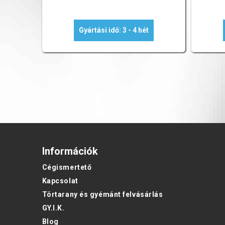
Gyártási idő: 3 - 4 hét
Információk
Cégismertető
Kapcsolat
Törtarany és gyémánt felvásárlás
GY.I.K.
Blog