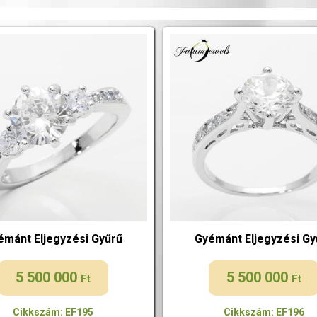
émánt Eljegyzési Gyűrű
Gyémánt Eljegyzési Gy
5 500 000
5 500 000
Ft
Ft
Cikkszám: EF195
Cikkszám: EF196