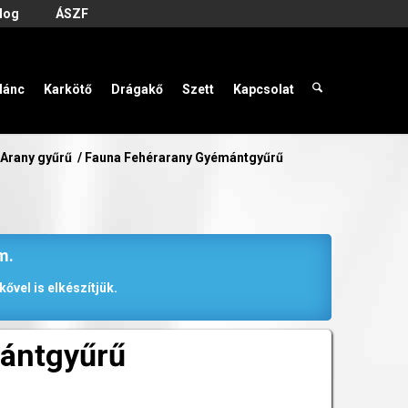
log
ÁSZF
lánc
Karkötő
Drágakő
Szett
Kapcsolat
Arany gyűrű
/
Fauna Fehérarany Gyémántgyűrű
m.
ővel is elkészítjük.
ántgyűrű