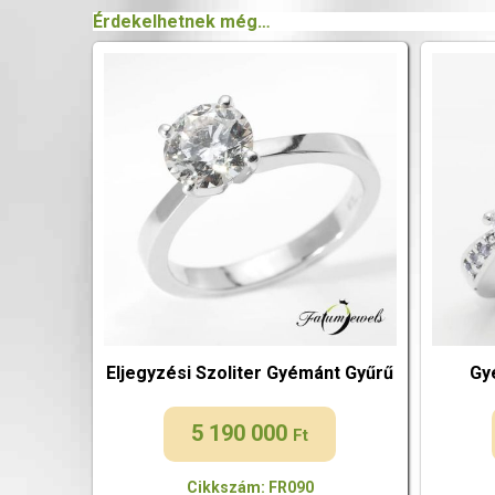
Érdekelhetnek még…
Eljegyzési Szoliter Gyémánt Gyűrű
Gy
5 190 000
Ft
Cikkszám: FR090