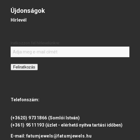
Újdonságok
Hírlevél
Iratkozzon fel hírlevelünkre:
Feliratkozás
Telefonszám:
(+3620) 9731866
(Somlói István)
(+361) 9511193
(üzlet - elérhető nyitva tartási időben)
E-mail:
fatumjewels@fatumjewels.hu