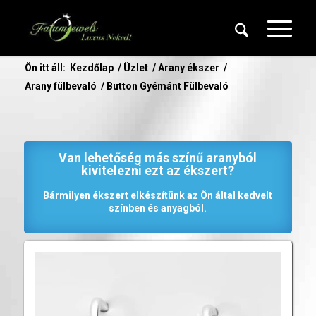
Ön itt áll:
Kezdőlap
/
Üzlet
/
Arany ékszer
/
Arany fülbevaló
/
Button Gyémánt Fülbevaló
Van lehetőség más színű aranyból
kivitelezni ezt az ékszert?
Bármilyen ékszert elkészítünk az Ön által kedvelt
színben és anyagból.