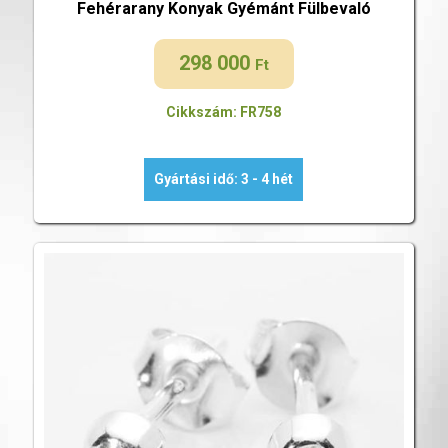
Fehérarany Konyak Gyémánt Fülbevaló
298 000
Ft
Cikkszám: FR758
Gyártási idő: 3 - 4 hét