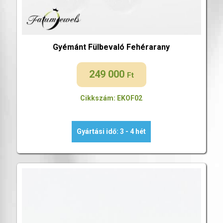
Gyémánt Fülbevaló Fehérarany
249 000
Ft
Cikkszám: EKOF02
Gyártási idő: 3 - 4 hét