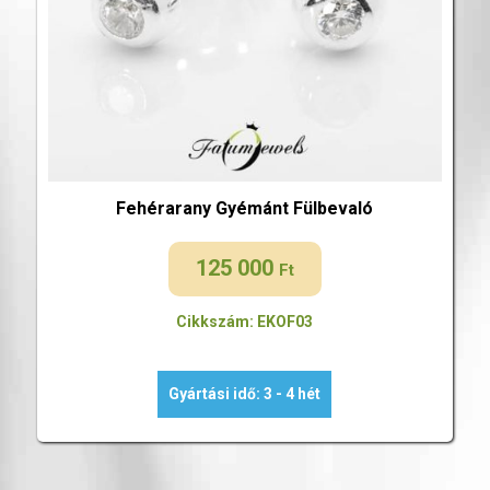
Fehérarany Gyémánt Fülbevaló
125 000
Ft
Cikkszám: EKOF03
Gyártási idő: 3 - 4 hét