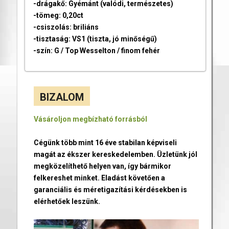
-drágakő: Gyémánt (valódi, természetes)
-tömeg: 0,20ct
-csiszolás: briliáns
-tisztaság: VS1 (tiszta, jó minőségű)
-szín: G / Top Wesselton / finom fehér
BIZALOM
Vásároljon megbízható forrásból
Cégünk több mint 16 éve stabilan képviseli
magát az ékszer kereskedelemben. Üzletünk jól
megközelíthető helyen van, így bármikor
felkereshet minket. Eladást követően a
garanciális és méretigazítási kérdésekben is
elérhetőek leszünk.