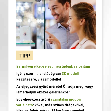
TIPP
Bármilyen elképzelést meg tudunk valósítani
Igény szerint lehetőség van
3D modell
készítésére, viaszmodellel
Az eljegyzési gyűrű méretét Ön adja meg, vagy
lemérhetjük ékszer galériánkban.
Egy eljegyzési gyűrű
számtalan módon
variálható
: kővel, más színes drágakővel,
bikolor, fehér, sárga, 18 karátos aranyból,