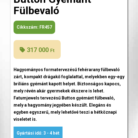
Fülbevaló
Cikkszám:
FR457
317 000
Ft
Hagyományos formatervezésű fehérarany fülbevaló
zárt, kompakt drágakő foglalattal, melyekben egy-egy
briliáns gyémánt kapott helyet. Biztonságos kapocs,
mely révén akár gyermekek ékszere is lehet.
Fatumjewels tervezésű Button gyémánt fülbevaló,
mely a hagyomány jegyében készült. Elegáns és
egyben egyszerű, mely lehetővé teszi a hétköznapi
viseletet is.
Gyártási idő: 3 - 4 hét