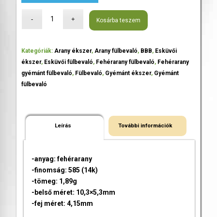
Kosárba teszem
Kategóriák:
Arany ékszer
,
Arany fülbevaló
,
BBB
,
Esküvői
ékszer
,
Esküvői fülbevaló
,
Fehérarany fülbevaló
,
Fehérarany
gyémánt fülbevaló
,
Fülbevaló
,
Gyémánt ékszer
,
Gyémánt
fülbevaló
Leírás
További információk
-anyag: fehérarany
-finomság: 585 (14k)
-tömeg: 1,89g
-belső méret: 10,3×5,3mm
-fej méret: 4,15mm