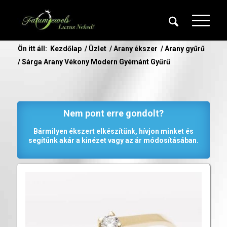
Ön itt áll:
Kezdőlap
/
Üzlet
/
Arany ékszer
/
Arany gyűrű
/
Sárga Arany Vékony Modern Gyémánt Gyűrű
Nem pont erre gondolt?
Bármilyen ékszert elkészítünk, hívjon minket és
segítünk akár a kinézet vagy az ár módosításában.