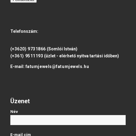
Telefonszám:
(+3620) 9731866
(Somlói István)
(+361) 9511193
(üzlet - elérhető nyitva tartási időben)
E-mail:
fatumjewels@fatumjewels.hu
Üzenet
Név
E-mail cím