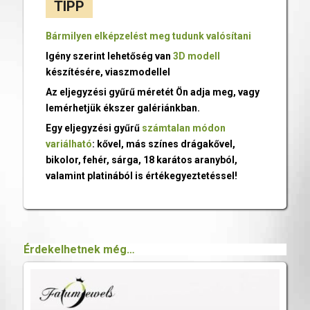
TIPP
Bármilyen elképzelést meg tudunk valósítani
Igény szerint lehetőség van
3D modell
készítésére, viaszmodellel
Az eljegyzési gyűrű méretét Ön adja meg, vagy
lemérhetjük ékszer galériánkban.
Egy eljegyzési gyűrű
számtalan módon
variálható
: kővel, más színes drágakővel,
bikolor, fehér, sárga, 18 karátos aranyból,
valamint platinából is értékegyeztetéssel!
Érdekelhetnek még…