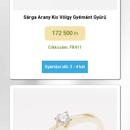
Sárga Arany Kis Völgy Gyémánt Gyűrű
172 500
Ft
Cikkszám: FR411
Gyártási idő: 3 - 4 hét