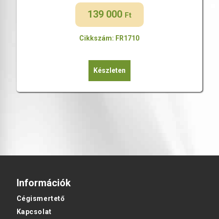
139 000
Ft
Cikkszám: FR1710
Készleten
Információk
Cégismertető
Kapcsolat