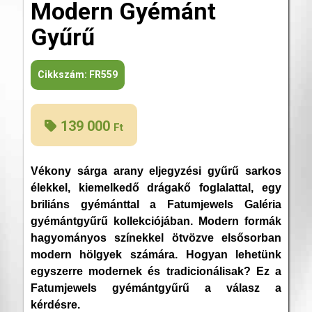
Modern Gyémánt
Gyűrű
Cikkszám:
FR559
139 000
Ft
Vékony sárga arany eljegyzési gyűrű sarkos
élekkel, kiemelkedő drágakő foglalattal, egy
briliáns gyémánttal a Fatumjewels Galéria
gyémántgyűrű kollekciójában. Modern formák
hagyományos színekkel ötvözve elsősorban
modern hölgyek számára. Hogyan lehetünk
egyszerre modernek és tradicionálisak? Ez a
Fatumjewels gyémántgyűrű a válasz a
kérdésre.