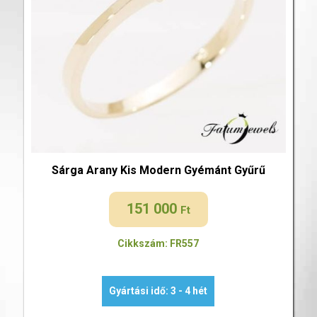
Sárga Arany Kis Modern Gyémánt Gyűrű
151 000
Ft
Cikkszám: FR557
Gyártási idő: 3 - 4 hét