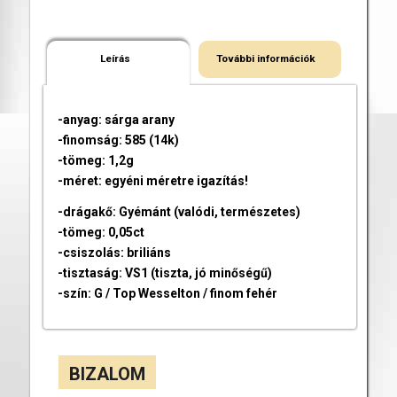
Leírás
További információk
-anyag: sárga arany
-finomság: 585 (14k)
-tömeg: 1,2g
-méret: egyéni méretre igazítás!
-drágakő: Gyémánt (valódi, természetes)
-tömeg: 0,05ct
-csiszolás: briliáns
-tisztaság: VS1 (tiszta, jó minőségű)
-szín: G / Top Wesselton / finom fehér
BIZALOM