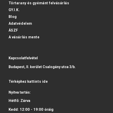
Törtarany és gyémánt felvásárlás
GY.I.K.
Blog
Adatvédelem
ÁSZF
A vásárlás mente
Kapcsolatfelvétel
Budapest, II. kerület Csalogány utca 3/b.
Térképhez
kattints ide
Nyitva tartás:
Hétfő:
Zárva
Kedd:
12:00 - 19:00
óráig