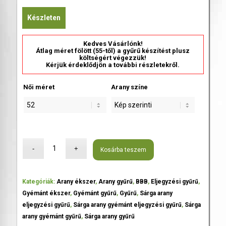
Készleten
Kedves Vásárlónk!
Átlag méret fölött (55-től) a gyűrű készítést plusz
költségért végezzük!
Kérjük érdeklődjön a további részletekről.
Női méret
Arany színe
Kosárba teszem
Kategóriák:
Arany ékszer
,
Arany gyűrű
,
BBB
,
Eljegyzési gyűrű
,
Gyémánt ékszer
,
Gyémánt gyűrű
,
Gyűrű
,
Sárga arany
eljegyzési gyűrű
,
Sárga arany gyémánt eljegyzési gyűrű
,
Sárga
arany gyémánt gyűrű
,
Sárga arany gyűrű