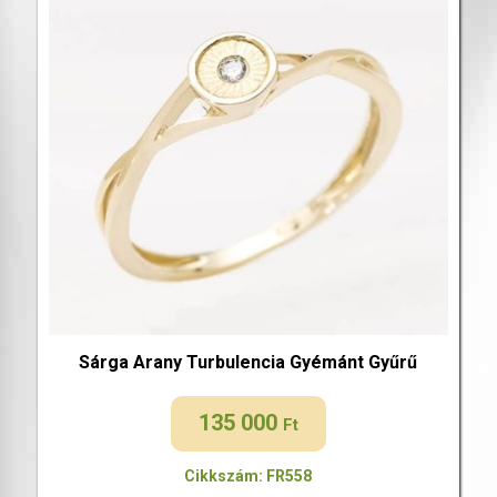
Sárga Arany Turbulencia Gyémánt Gyűrű
135 000
Ft
Cikkszám: FR558