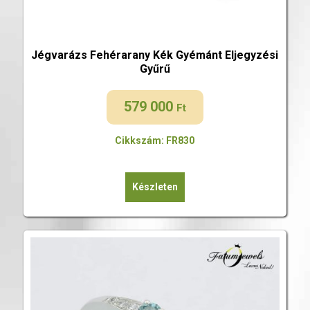
Jégvarázs Fehérarany Kék Gyémánt Eljegyzési
Gyűrű
579 000
Ft
Cikkszám: FR830
Készleten