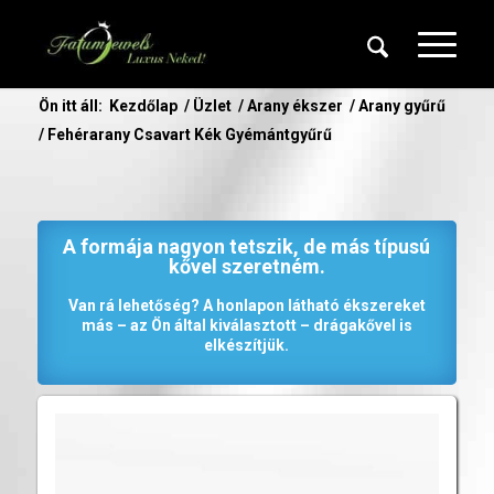
Ön itt áll:
Kezdőlap
/
Üzlet
/
Arany ékszer
/
Arany gyűrű
/
Fehérarany Csavart Kék Gyémántgyűrű
A formája nagyon tetszik, de más típusú
kővel szeretném.
Van rá lehetőség? A honlapon látható ékszereket
más – az Ön által kiválasztott – drágakővel is
elkészítjük.