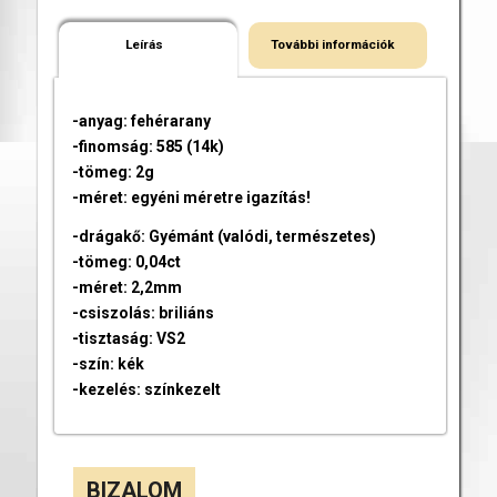
Leírás
További információk
-anyag: fehérarany
-finomság: 585 (14k)
-tömeg: 2g
-méret: egyéni méretre igazítás!
-drágakő: Gyémánt (valódi, természetes)
-tömeg: 0,04ct
-méret: 2,2mm
-csiszolás: briliáns
-tisztaság: VS2
-szín: kék
-kezelés: színkezelt
BIZALOM