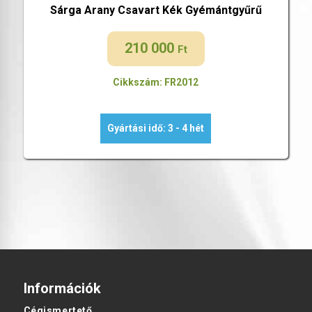
Sárga Arany Csavart Kék Gyémántgyűrű
210 000
Ft
Cikkszám: FR2012
Gyártási idő: 3 - 4 hét
Információk
Cégismertető