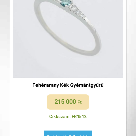
Fehérarany Kék Gyémántgyűrű
215 000
Ft
Cikkszám: FR1512