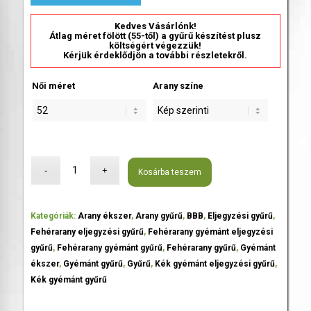
Kedves Vásárlónk!
Átlag méret fölött (55-től) a gyűrű készítést plusz
költségért végezzük!
Kérjük érdeklődjön a további részletekről.
Női méret
Arany színe
Kosárba teszem
Kategóriák:
Arany ékszer
,
Arany gyűrű
,
BBB
,
Eljegyzési gyűrű
,
Fehérarany eljegyzési gyűrű
,
Fehérarany gyémánt eljegyzési
gyűrű
,
Fehérarany gyémánt gyűrű
,
Fehérarany gyűrű
,
Gyémánt
ékszer
,
Gyémánt gyűrű
,
Gyűrű
,
Kék gyémánt eljegyzési gyűrű
,
Kék gyémánt gyűrű