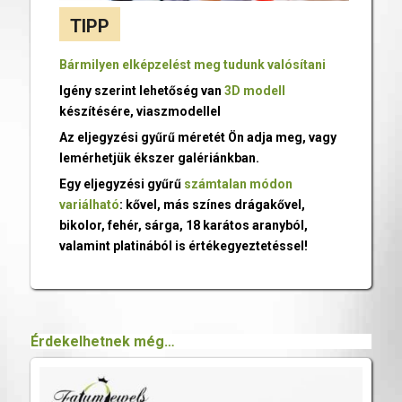
TIPP
Bármilyen elképzelést meg tudunk valósítani
Igény szerint lehetőség van
3D modell
készítésére, viaszmodellel
Az eljegyzési gyűrű méretét Ön adja meg, vagy
lemérhetjük ékszer galériánkban.
Egy eljegyzési gyűrű
számtalan módon
variálható
: kővel, más színes drágakővel,
bikolor, fehér, sárga, 18 karátos aranyból,
valamint platinából is értékegyeztetéssel!
Érdekelhetnek még…