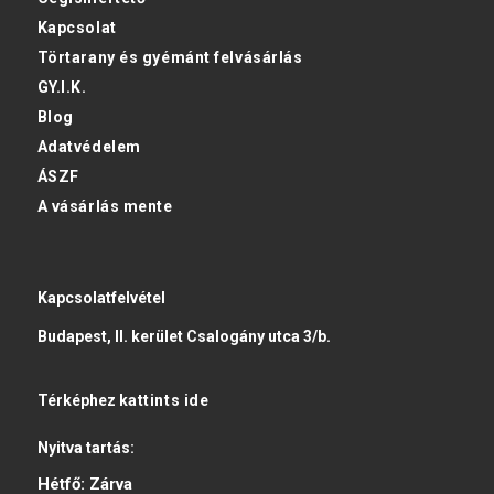
Kapcsolat
Törtarany és gyémánt felvásárlás
GY.I.K.
Blog
Adatvédelem
ÁSZF
A vásárlás mente
Kapcsolatfelvétel
Budapest, II. kerület Csalogány utca 3/b.
Térképhez
kattints ide
Nyitva tartás:
Hétfő:
Zárva