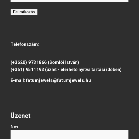
Feliratkozás
Telefonszám:
(+3620) 9731866
(Somlói István)
(+361) 9511193
(üzlet - elérhető nyitva tartási időben)
E-mail:
fatumjewels@fatumjewels.hu
Üzenet
Név