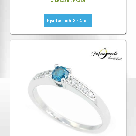
Cikkszám: FR329
Gyártási idő: 3 - 4 hét